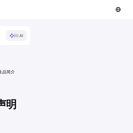
问 AI
衍生品简介
声明