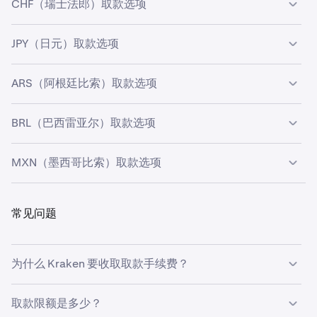
性
取
时
CHF（瑞士法郎）取款选项
国
美国东
可用
取款方
最低
提
处理
SEPA
Frick**)
EUR
EUR
5 个
款
间
英国和
FPS
5
1.95
即
部时间
性
式/处理
取款
取
时间
工
额
直布罗
(Banking
GBP
GBP
时
下午 2
方
额
费
JPY（日元）取款选项
作
可用性
取款方
最低
提
处理
陀*
Circle)
交
用
点）
日
式/处理
取款
取
时间
易
仅
EFT
50
0.35%
2-
方
额
费
ARS（阿根廷比索）取款选项
可
取款方
最低取
提
处理
限
(POSCONNECT)
CAD
5 个
仅
FedWire
20
4 USD
用
0-1 个工
仅限
银行转账
5
免费
0-2 个
仅限
SEPA (Banking
2
1
0-
用
式/处理
款额
取
时间
加
工
仅限英
FPS
5
1.95
即
限
(Customers
USD
作日。
澳大
AUD
工作日
SEPA
*
Circle)
EUR
EUR
5 个
性
方
费
BRL（巴西雷亚尔）取款选项
拿
作
国
(
Openpayd
)
GBP
GBP
时
美
Bank)
利亚
用
工
仅限列支
SIC
2
1
当天
大
日
交
国
作
敦士登和
(Bank
CHF
CHF
易
MXN（墨西哥比索）取款选项
*
日
仅限
瑞士
Osko
Frick**)
5
免费
即时交
世界
SWIFT
15,000
35
3-5
可
取款
最低取
取款
处
取
仅
e-Transfer
15
10
0-1
澳大
AUD
易
范围
(Etana
日元
美元
个工
用
存款
款额
手续
理
款
限
CAD
CAD
个
世界范
SWIFT
100
13
2-5
仅
FedWire
20
4 USD
0-1 个工
利亚
仅限
Instant SEPA
2
1
近
世界范围*
*
性
方式
Custody)
SWIFT
100
费
相当
1
时
作日
1至5
冻
常见问题
加
工
围*
(Bank
GBP
GBP
个
可
提
最低
取款
处
取
限
(Dart Bank)
USD
作日。
Instant
(Banking
EUR
EUR
间
结
乎
(Bank
CHF
于日
CHF
或即
个工
拿
作
Frick**)
工
用
币
取款
费用
理
款
美
SEPA
*
Circle)
即
Frick**)
元
时
作日
大
日
作
性
方
额
时
冻
国
提取澳元
可
提币
最低
取款
处
取
时
为什么 Kraken 要收取取款手续费？
或
仅
银行
10,000
1.5%
即
日
无
式
间
结
*
用
方式
取款
费用
理
款
****
即
限
转账
阿根廷
时
性
额
时
冻
与我们合作的付款提供商会收取取款手续费。
提取瑞士法郎
提取日元
*此资金提供方的可用性可能仅限于特定地区，请选择“取款
时
阿
比索​
交
取款限额是多少？
间
结
世
SWIFT
100
13
1至5个
仅
PIX
R$50
0.50%
近
无
方式/处理方”一列下方的紫色文本，以查看适用于该提供方
仅限
Instant SEPA
3
0.90
近
根
易