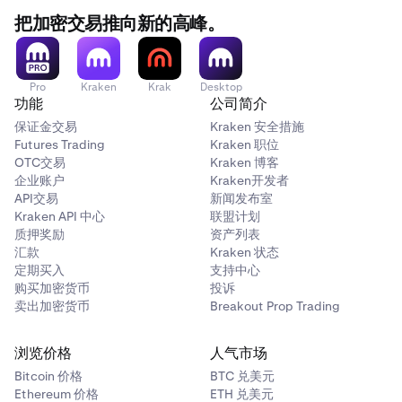
** 如果 IBAN 无法通过 SEPA 连接，则可能以 SWIFT 方式处
提取欧元
把加密交易推向新的高峰。
理转账，并且可能需要支付额外的 SWIFT 费用。费用也可
能会因用于注册您的 Kraken 账户的地理位置（居住国家）
而异。
*此资金提供方的可用性可能仅限于特定地区，请选择“取款
Pro
Kraken
Krak
Desktop
方式/处理方”一列下方的紫色文本，以查看适用于该提供方
功能
公司简介
的支持文章并了解更多详细信息。
保证金交易
Kraken 安全措施
Futures Trading
Kraken 职位
** 如果 IBAN 无法通过 SEPA 连接，则可能以 SWIFT 方式处
OTC交易
Kraken 博客
理转账，并且可能需要支付额外的 SWIFT 费用。费用也可
企业账户
Kraken开发者
能会因用于注册您的 Kraken 账户的地理位置（居住国家）
API交易
新闻发布室
而异。
Kraken API 中心
联盟计划
质押奖励
资产列表
****虽然 SEPA Instant Credit Transfers (SCT Inst) 的处理
汇款
Kraken 状态
通常近乎即时，但我们无法控制银行的监管检查和合规程
定期买入
支持中心
序，这些程序有时可能会延长处理时间。
购买加密货币
投诉
卖出加密货币
Breakout Prop Trading
浏览价格
人气市场
Bitcoin 价格
BTC 兑美元
Ethereum 价格
ETH 兑美元