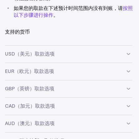
•
如果您的取款在下述预计时间范围内没有到账，请
按照
以下步骤进行操作
。
支持的货币
USD（美元）取款选项
EUR（欧元）取款选项
可
取款方式/
最
提取
处理时
用
处理方
低
费用
间
性
取
GBP（英镑）取款选项
可用性
取款方式/处
最
提
处
款
理方
低
取
理
额
取
费
时
CAD（加元）取款选项
可用性
取款方式/
最低
提
处
款
用
间
处理方
取款
取
理
额
仅
ACH
1
免费
0-2 个工
额
费
时
AUD（澳元）取款选项
可
取款方式/处理
最
提取
处
限
USD
作日
用
间
用
方
低
费用
理
美
（截至
仅限
SEPA (Bank
2
1
0-