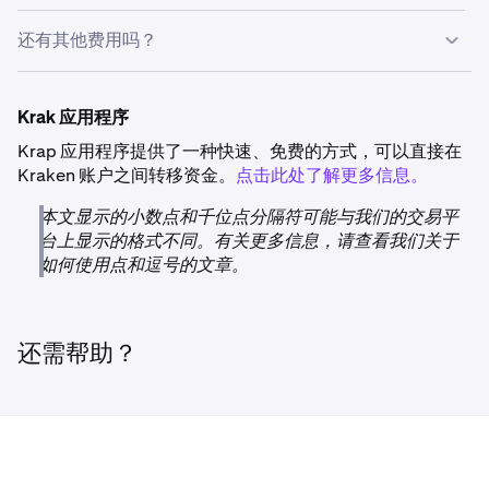
提取 GBP
界
(Bank
USD
USD
工作日
限
乎
的支持文章并了解更多详细信息。
Instant
(ClearJunction)
EUR
EUR
乎
廷*
取款限额取决于您的
验证等级
。
世
*此资金提供者的可用性可能仅限于特定区域，请选择‘取款
*此资金提供者的可用性可能仅限于特定区域，请选择‘取款
SWIFT
100
13
1至
还有其他费用吗？
范
Frick**)
巴
即
SEPA
即
仅
银行转
150
0.5%
即
无
方式/处理方’列下的紫色文本，以查看该提供者的支持文章
方式/处理方’列下的紫色文本，以查看该提供者的支持文章
界
(Bank Frick**)
CAD
CAD
5个
围
*此资金提供方的可用性可能仅限于特定地区，请选择“取款
西
时
时
限
账
MXN
时
并了解更多详细信息。
并了解更多详细信息。
范
工
中间行或代理行（在我们的银行和您的银行之间处理交易的
方式/处理方”一列下方的紫色文本，以查看适用于该提供方
*
*按
账户类型
划分的资金选项
****
墨
(SPEI)
围
作
银行）有时可能会收取费用或在途中将交易转换为其他货
的支持文章并了解更多详细信息。
Krak 应用程序
**如果 IBAN 无法通过 SEPA 访问，那么可能会作为 SWIFT
西
*
日
币。
处理转账，并且可能会收取额外的 SWIFT 费用。费用也可
Krap 应用程序提供了一种快速、免费的方式，可以直接在
仅
RTP***
20
1.50%
即时交
•
** 如果 IBAN 无法通过 SEPA 连接，则可能以 SWIFT 方式处
哥
专业级个人账户和企业账户仅支持 SWIFT 资金服务。
SEPA
SEPA / SEPA
2
1
0至
能因注册您的 Kraken 账户所用的地理位置（居住国家/地
Kraken 账户之间转移资金。
点击此处了解更多信息。
限
理转账，并且可能需要支付额外的 SWIFT 费用。费用也可
USD
（最高
易
Instant
EUR
EUR
3个
•
经过验证的账户可完全访问 ARS 资金服务。
区）而异。
能会因用于注册您的 Kraken 账户的地理位置（居住国家）
美
50美
本文显示的小数点和千位点分隔符可能与我们的交易平
(
Openpayd
)
工
提取加元
请注意：
虽然墨西哥比索转账通常会几乎即时处理，但我们
而异。
国
元）
台上显示的格式不同。有关更多信息，请查看我们关于
作
支持阿根廷比索的账户将不会启用任何替代资金选项。如果
无法控制银行的监管检查和合规程序，可能会偶尔延长处理
*
如何使用点和逗号的文章。
您有任何问题或需要帮助，请联系我们的
客服团队以获取进
日
****虽然 Faster Payments Service (FPS) 转账的处理通常近
时间。
*此资金提供方的可用性可能仅限于特定地区，请选择“取款
一步指导。
乎即时，但我们无法控制银行的监管检查和合规程序，这些
方式/处理方”一列下方的紫色文本，以查看适用于该提供方
程序有时可能会延长处理时间。
世界范
SWIFT (Bank
100
5
1至
的支持文章并了解更多详细信息。
请注意：
虽然阿根廷比索转账通常会几乎即时处理，但我们
提取美元
还需帮助？
围*
Frick**)
EUR
EUR
5个
无法控制银行的监管检查和合规程序，可能会偶尔延长处理
** 如果 IBAN 无法通过 SEPA 连接，则可能以 SWIFT 方式处
时间。
工
理转账，并且可能需要支付额外的 SWIFT 费用。费用也可
*此资金提供方的可用性可能仅限于特定地区，请选择“取款
作
能会因用于注册您的 Kraken 账户的地理位置（居住国家）
方式/处理方”一列下方的紫色文本，以查看适用于该提供方
日
而异。
的支持文章并了解更多详细信息。