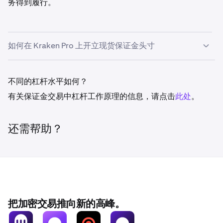
务得到履行。
如何在 Kraken Pro 上开立现货保证金头寸
要创建使用保证金进行现货交易的订单，首先选择
保证金
— 然后像常规现货交易一样在订单表格中输入所有信息
不同的杠杆水平如何？
（“数量”字段仍决定订单大小，各种订单类型的价格参数工
有关保证金交易中杠杆工作原理的信息，请点击
此处
。
作方式相同，等等）。
使用杠杆意味着订单（如果执行）将通过“两步”流程执行，
还需帮助？
包括：首先，Kraken 向您提供保证金借贷；其次，您与
Kraken 交易所上的一方或多方交易对手之间立即进行现货
交易（您使用从 Kraken 获得的保证金借贷来结算您与交易
对手的交易）。注意：要开立现货保证金头寸，您
需要持有
至少一种
抵押品货币
的充足余额。
如果您只持有非抵押品货
币的资金，则在您的账户中存入足够的抵押品货币或从市场
获取之前，您将无法进行现货保证金交易。
把加密交易推向新的高峰。