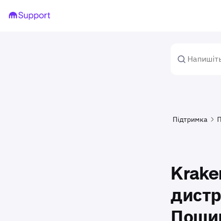
Підтримка
П
Krake
дистр
Пошир