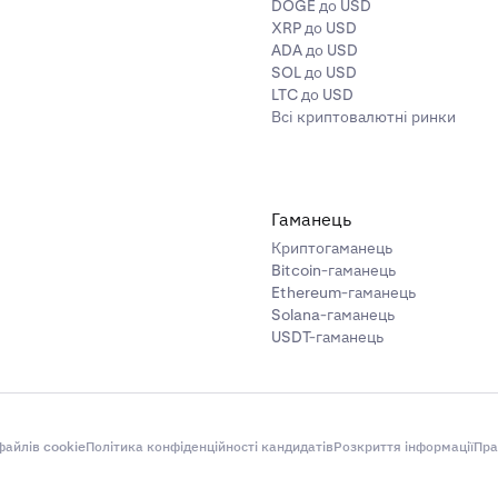
DOGE до USD
XRP до USD
ADA до USD
SOL до USD
LTC до USD
Всі криптовалютні ринки
Гаманець
Криптогаманець
Bitcoin-гаманець
Ethereum-гаманець
Solana-гаманець
USDT-гаманець
айлів cookie
Політика конфіденційності кандидатів
Розкриття інформації
Пра