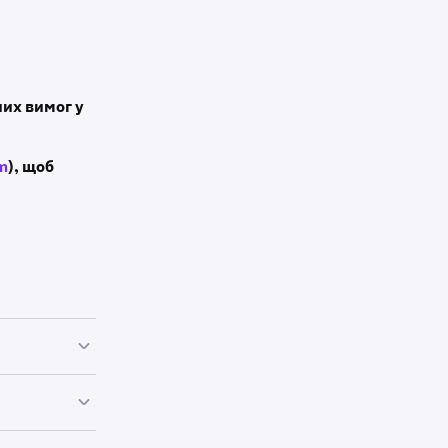
их вимог у
om
), щоб
иками
ієнтам у
питань