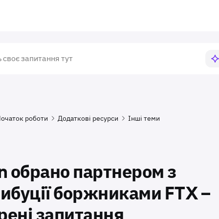
очаток роботи
Додаткові ресурси
Інші теми
n обрано партнером з
ибуції боржниками FTX –
ені запитання