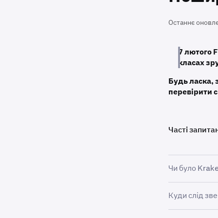
Останнє оновл
7 лютого 
класах зр
Будь ласка, 
перевірити с
Часті запита
Чи було Krak
Kraken уклала
Куди слід зв
(«Боржники F
підтримувани