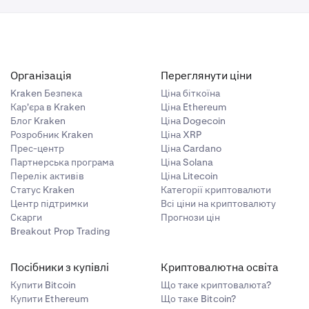
Організація
Переглянути ціни
Kraken Безпека
Ціна біткоїна
Кар'єра в Kraken
Ціна Ethereum
Блог Kraken
Ціна Dogecoin
Розробник Kraken
Ціна XRP
Прес-центр
Ціна Cardano
Партнерська програма
Ціна Solana
Перелік активів
Ціна Litecoin
Статус Kraken
Категорії криптовалюти
Центр підтримки
Всі ціни на криптовалюту
Скарги
Прогнози цін
Breakout Prop Trading
Посібники з купівлі
Криптовалютна освіта
Купити Bitcoin
Що таке криптовалюта?
Купити Ethereum
Що таке Bitcoin?