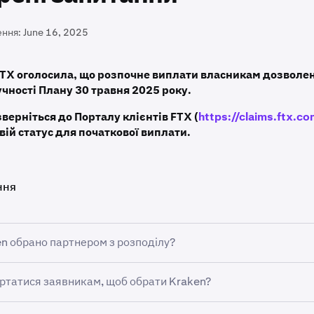
ення:
June 16, 2025
FTX оголосила, що розпочне виплати власникам дозволен
учності Плану 30 травня 2025 року.
зверніться до Порталу клієнтів FTX (
https://claims.ftx.c
вій статус для початкової виплати.
ння
en обрано партнером з розподілу?
 угоду з FTX Trading Ltd.
(«FTX») та її афілійованими боржн
ертатися заявникам, щоб обрати Kraken?
TX») для допомоги у розподілі відшкодувань роздрібним кл
х юрисдикціях відповідно до затвердженого судом США з 