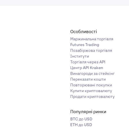
Особливості
Маржинальна торгівля
Futures Trading
Позабіржова торгівля
Інститути
Торгівля через API
Центр API Kraken
Винагороди за стейкінг
Переказати кошти
Повторювані покупки
Купити криптовалюту
Продати криптовалюту
Популярні ринки
BTC до USD
ETH до USD