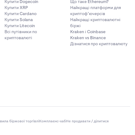
Купити Dogecoin
Що таке Ethereum?
Купити XRP
Найкращі платформи для
Купити Cardano
криптоф’ючерсів
Купити Solana
Найкращі криптовалютні
Купити Litecoin
біржі
Всі путівники по
Kraken і Coinbase
криптовалюті
Kraken vs Binance
Дізнатися про криптовалюту
вила біржової торгівлі
Комплаєнс-хаб
Не продавати / ділитися