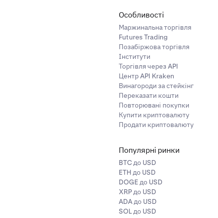
ія
перевищує 0 за 1-годинний період, ті, хто займає лонг-позиції, 
Особливості
індексу в реальному часі до 8 UTC
нше 0 за 1-годинний період, ті, хто займає шорт-позиції, постійно 
Маржинальна торгівля
0,00001
16 100 000
Futures Trading
сі для кожної хвилини
Позабіржова торгівля
н, щоб отримати рівень закриття
Інститути
65 днів / рік (за винятком
технічного обслуговування
)
Торгівля через API
ргівлі
Центр API Kraken
0,0001
1 800 000
Винагороди за стейкінг
істю виплати в будь-якій з
валют застави
(тільки прибуток, збитки з
Переказати кошти
Повторювані покупки
0,00001
10 000 000
Купити криптовалюту
н зборів
типу мейкер-тейкер. Комісії розраховуються як відсоток від 
Продати криптовалюту
 автоматичне продовження або виплати фінансування — ці операції в
тальному циклі (березень, червень, вересень, грудень).
Популярні ринки
0,00001
30 000 000
міну дії, що означає, що позиції в контракті ніколи не «закінчуютьс
BTC до USD
вання для прив'язки спотової вартості до індексу. Дивіться розділ
Ос
му квартальному циклі (березень, червень, вересень, груден
ETH до USD
0,00001
17 500 000
DOGE до USD
XRP до USD
Накопичене нереалізоване фінансування розраховується, а нова став
ADA до USD
0,0001
4 100 000
кту на наступний тиждень.
SOL до USD