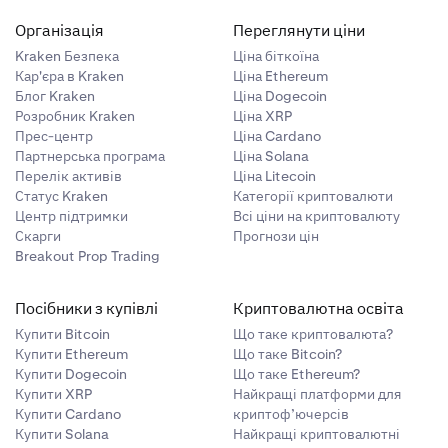
постійно виплачуватимуть шорт-позиціям, що наближає ціну
Організація
Переглянути ціни
виплачуватимуть лонг-позиціям, що наближає ціну до
Kraken Безпека
Ціна біткоїна
Клас E (10x)
21.01.2025
Кар'єра в Kraken
Ціна Ethereum
Блог Kraken
Ціна Dogecoin
Розробник Kraken
Ціна XRP
Прес-центр
Ціна Cardano
Партнерська програма
Ціна Solana
Клас E (10x)
19.11.2024
Перелік активів
Ціна Litecoin
авжди реалізуються в USD)
Статус Kraken
Категорії криптовалюти
Центр підтримки
Всі ціни на криптовалюту
Клас E (10x)
28.01.2025
Скарги
Прогнози цін
номінальної вартості ордера для відповідної торгової
Breakout Prop Trading
ідбуваються виключно між контрагентами.
Посібники з купівлі
Криптовалютна освіта
Клас E (10x)
5-Mar-2026
я» або «дозрівають», однак щогодини відбувається процес
Купити Bitcoin
Що таке криптовалюта?
тання торгівля
для отримання додаткової інформації.
ь).
Купити Ethereum
Що таке Bitcoin?
Клас B (50x)
06-Jul-2022
Купити Dogecoin
Що таке Ethereum?
Купити XRP
Найкращі платформи для
ка встановлюється на основі премії TWAP до індексу в
Купити Cardano
криптоф’ючерсів
Клас E (10x)
21-Sep-2022
Купити Solana
Найкращі криптовалютні