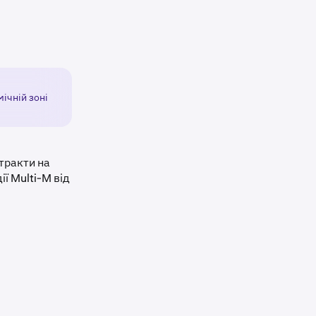
мічній зоні
тракти на
ї Multi-M від
довження
кожну годину
.