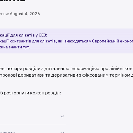
ення:
August 4, 2026
ації для клієнтів у ЄЕЗ:
ації контрактів для клієнтів, які знаходяться у Європейській еконо
ожна знайти
тут
.
ні чотири розділи з детальною інформацією про лінійні кон
трокові деривативи та деривативи з фіксованим терміном ді
об розгорнути кожен розділ:
тів, які
не мають терміну дії
та мають функцію
авто-про
нтракту