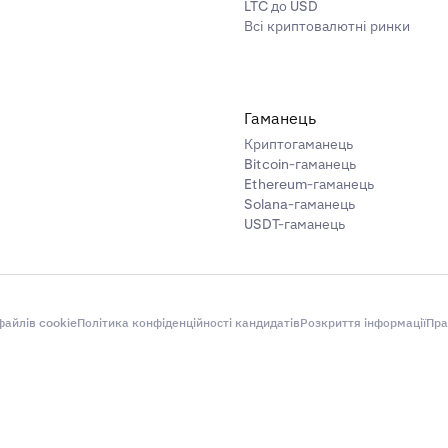
LTC до USD
Всі криптовалютні ринки
 в наступному календарному місяці немає контракту.
езстроково і закінчиться лише в надзвичайній ситуації, якщо Kraken 
шає за собою право встановлювати будь-який контракт в режим «лише
0,00001
63 300 000
и в наступному календарному місяці є контракт.
ередження через несприятливі ринкові умови або регуляторний ризик.
0,00001
142 900 000
, коли існує контракт на місяць і контракт на квартал.
Гаманець
Криптогаманець
що завжди одночасно додані чотири контракти для BTC та ET
Bitcoin-гаманець
 контракт на місяць і квартал. Жоден контракт не може мати
Ethereum-гаманець
0,000001
116 200 000
Solana-гаманець
кінчення терміну, якщо дні, що залишилися до закінчення т
USDT-гаманець
іну, він перейде в цей термін, а новий контракт з більшою 
0,01
1 000
травня, тоді контракт на квартал на червень стане контракт
айлів cookie
Політика конфіденційності кандидатів
Розкриття інформації
Пра
мінна середня за 30 секунд середньої ціни книги ордерів мінус ціна і
ексу + EMA_30секунд(ціня серединного - ціна індексу)
0,0001
5 000 000
ках, коли ціна індексу недоступна з будь-якої причини, вищезазначені
0,0001
2 000 000
на середня за 30 секунд середньої ціни книги ордерів мінус