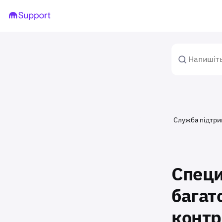
Служба підтр
Специ
багат
контр