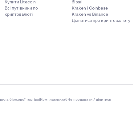
Купити Litecoin
біржі
Всі путівники по
Kraken і Coinbase
Derivatives вважатиме за необхідне врегулювати / закінчити
криптовалюті
Kraken vs Binance
 розміщення», призупиняти або врегульовувати будь-який
Клас E (10x)
29-May-2024
Дізнатися про криптовалюту
Клас E (10x)
24-Jan-2025
H: контракт на тиждень, контракт на місяць, контракт на
 однакову кількість днів до закінчення терміну дії, як
Клас E (10x)
14-Sep-2022
ерміну дії одного контракту відповідають терміну дії
кількістю днів до закінчення терміну буде доданий.
Class F (5x)
15-June-2026
ом на місяць на червень, а контракт на квартал на
вила біржової торгівлі
Комплаєнс-хаб
Не продавати / ділитися
ндексу (базис ф'ючерсів). Премія за безстрокові контракти
Клас D (20x)
13-Jun-2022
 обмеження можуть не застосовуватися, і ринкова ціна буде
Клас E (10x)
31.01.2024
 ціна індексу (базис ф'ючерсів).