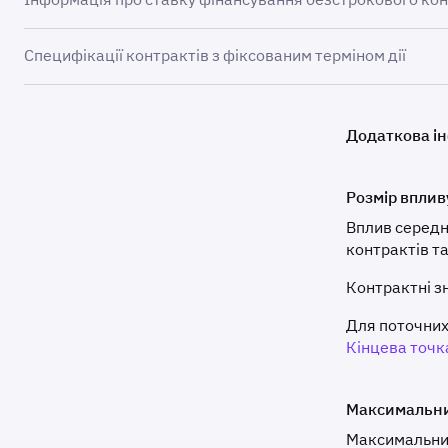
Безстрокові контракти мають ставку фінансування, плат
Безстрокові деривативи — це тип деривативних контрак
Більше інформації про цей механізм можна знайти в роз
Специфікації контрактів з фіксованим терміном дії
Безстрокові контракти мають ставку фінансування, плат
Клас маржі
та максимальне кредитне плече за розміром
Якщо ставка фінансування позитивна, лонг-позиції платя
Додаткова і
Інформація про безстрокові контракти Forex (валютні р
Трейдери можуть платити або отримувати перекази зале
нереалізований прибуток або збиток, які розраховуються
Символ
Активні терміни дії
Базов
Розмір вплив
Зверніть увагу!
Виключені та врегульовані контракти зберігаються в арх
Вплив середн
контрактів та
Контрактні з
FF_ETHUSD
Щотижня, щомісячно,
Ethere
Додаткова інформація
щоквартально, кожні
Для поточних
півроку
Кінцева точк
Символ
Базова валюта
Мін. л
Період авто-
Кожну 1 годину в кінці години
FF_SOLUSD
Щомісячно,
Solana 
продовження
Максимальни
щоквартально
Максимальний