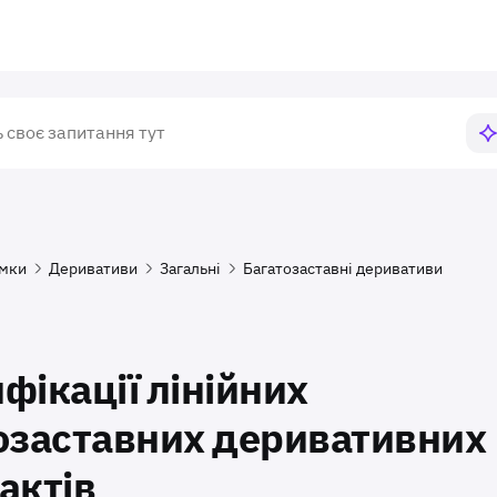
имки
Деривативи
Загальні
Багатозаставні деривативи
фікації лінійних
озаставних деривативних
актів