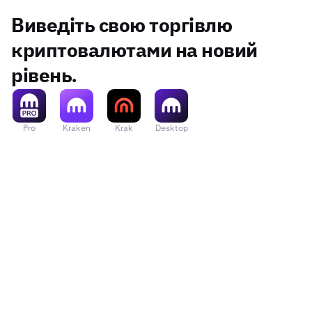
Методологія наступна:
Gold (AGLD)
фінансування
. Якщо
середня прем
Виведіть свою торгівлю
- Візьміть 30-хвилинне вікно спостереження значень 
до індексу. Якщо
середня премія
ме
- Розділіть вікно на 1-хвилинні частини
криптовалютами на новий
PF_AIXBTUSD
aixbt by
індексу.
1
- Обчисліть середнє значення індексу в реальному ча
Virtuals
- Обчисліть середнє значення всіх 1-хвилинних части
рівень.
(AIXBT)
Години торгівлі
24 години / день, 7 днів / тиждень, 3
Час закриття:
Протягом 15 хвилин після останньої то
PF_AKTUSD
Akash (AKT)
1
Остання торгівля:
08:00 UTC
Метод закриття P&L
Грошовий розрахунок в USD з можлив
Pro
Kraken
Krak
Desktop
Тиждень: Кожної п'ятниці
PF_ALCHUSD
Alchemist AI
1
План комісій
Kraken Derivatives використовує
пла
(ALCH)
операції. Комісії не стягуються за
Місяць: Остання п'ятниця місяця.
Квартал: Остання п’ятниця місяця в березневому квар
PF_ALEOUSD
Aleo (ALEO)
10
Термін дії контракту
Безстрокові деривативи не мають тер
розрахунку, який застосовує фінансу
Раз на пів року: Остання п’ятниця місяця в березнево
PF_ALGOUSD
Algorand (ALGO)
1
Перша торгівля:
08:00 UTC.
Час розрахунку
Кожну 1 годину наприкінці години: 
PF_ALICEUSD
My Neighbor
попередньому періоді ставки.
1
Тиждень: П'ятниця кожного тижня, коли немає контра
Alice (ALICE)