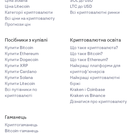
Ціна Solana
SOL до USD
Ціна Litecoin
LTC до USD
Категорії криптовалюти
Всі криптовалютні ринки
Всі ціни на криптовалюту
Прогнози цін
Посібники з купівлі
Криптовалютна освіта
Купити Bitcoin
Що таке криптовалюта?
Купити Ethereum
Що таке Bitcoin?
Купити Dogecoin
Що таке Ethereum?
Купити XRP
Найкращі платформи для
Купити Cardano
криптоф’ючерсів
Купити Solana
Найкращі криптовалютні
Купити Litecoin
біржі
Всі путівники по
Kraken і Coinbase
криптовалюті
Kraken vs Binance
Дізнатися про криптовалюту
Гаманець
Криптогаманець
Bitcoin-гаманець