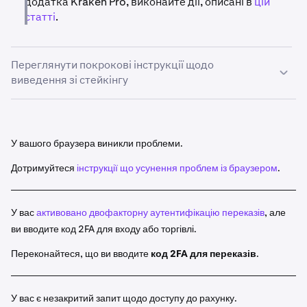
додатка Kraken Pro, виконайте дії, описані в
цій
статті
.
Переглянути покрокові інструкції щодо
виведення зі стейкінгу
Увійшовши в систему, перейдіть у розділ
Earn
1
(Заробіток) угорі сторінки.
У вашого браузера виникли проблеми.
Потім натисніть на крапки праворуч від активу,
2
Дотримуйтеся
інструкції що усунення проблем із браузером
.
який ви хочете вивести зі стейкінгу. Натисніть
Unstake
(Вивести зі стейкінгу) і введіть суму, яку ви
хочете вивести.
У вас
активовано двофакторну аутентифікацію переказів
, але
Натисніть
Review
(Переглянути) і ще раз перевірте
3
ви вводите код 2FA для входу або торгівлі.
свою дію. Якщо ви задоволені, натисніть
Confirm
Переконайтеся, що ви вводите
код 2FA для переказів
.
(Підтвердити).
У розділі
Earning
(Заробіток) ви побачите розділ
4
Pending
(В очікуванні). Тут має з’явитися новий
У вас є незакритий запит щодо доступу до рахунку.