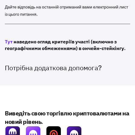
запис із сумою, яка виводиться зі стейкінгу, датою
Дайте відповідь на останній отриманий вами електронний лист
та часом, що залишився до виведення активів зі
із цього питання.
стейкінгу.
Фіксований стейкінг має період блокування під час
виведення зі стейкінгу.
Дізнайтеся більше тут
Тут
наведено огляд критеріїв участі (включно з
географічними обмеженнями) в ончейн-стейкінгу.
Потрібна додаткова допомога?
Виведіть свою торгівлю криптовалютами на
новий рівень.