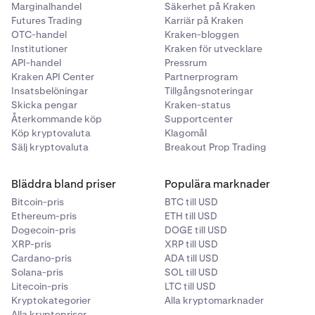
Marginalhandel
Säkerhet på Kraken
Futures Trading
Karriär på Kraken
OTC-handel
Kraken-bloggen
Institutioner
Kraken för utvecklare
API-handel
Pressrum
Kraken API Center
Partnerprogram
Insatsbelöningar
Tillgångsnoteringar
Skicka pengar
Kraken-status
Återkommande köp
Supportcenter
Köp kryptovaluta
Klagomål
Sälj kryptovaluta
Breakout Prop Trading
Bläddra bland priser
Populära marknader
Bitcoin-pris
BTC till USD
Ethereum-pris
ETH till USD
Dogecoin-pris
DOGE till USD
XRP-pris
XRP till USD
Cardano-pris
ADA till USD
Solana-pris
SOL till USD
Litecoin-pris
LTC till USD
Kryptokategorier
Alla kryptomarknader
Alla kryptopriser