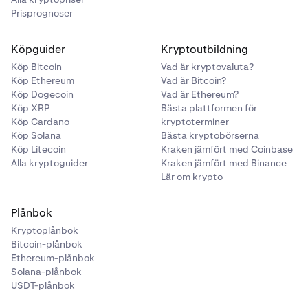
Prisprognoser
Köpguider
Kryptoutbildning
Köp Bitcoin
Vad är kryptovaluta?
Köp Ethereum
Vad är Bitcoin?
Köp Dogecoin
Vad är Ethereum?
Köp XRP
Bästa plattformen för
Köp Cardano
kryptoterminer
Köp Solana
Bästa kryptobörserna
Köp Litecoin
Kraken jämfört med Coinbase
Alla kryptoguider
Kraken jämfört med Binance
Lär om krypto
Plånbok
Kryptoplånbok
Bitcoin-plånbok
Ethereum-plånbok
Solana-plånbok
USDT-plånbok