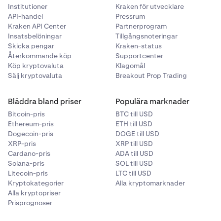
•
Handlare B debiteras en maker-avgift på 0,003 BTC
Institutioner
Kraken för utvecklare
(0,015 %)
API-handel
Pressrum
Kraken API Center
Partnerprogram
•
Båda beloppen överförs omedelbart vid matchning
Insatsbelöningar
Tillgångsnoteringar
Skicka pengar
Kraken-status
Återkommande köp
Supportcenter
= 1 / Trade Price * (Fee %) * Quantity = 1 / 50,000 USD/BTC *
Köp kryptovaluta
Klagomål
Sälj kryptovaluta
Breakout Prop Trading
0.04% * 100,000 USD = 0.0008 BTC
= 1 / Trade Price * (Fee %) * Quantity = 1 / 50,000 USD/BTC *
Bläddra bland priser
Populära marknader
0.015% * 100,000 USD = 0.0003 BTC
Bitcoin-pris
BTC till USD
Ethereum-pris
ETH till USD
Dogecoin-pris
DOGE till USD
= (Fee %) * Notional Order Value = 0.04% * 2 BTC = 0.0008 BTC
XRP-pris
XRP till USD
Cardano-pris
ADA till USD
= (Fee %) * Notional Order Value = 0.015% * 2 BTC = 0.0003 BTC
Solana-pris
SOL till USD
Litecoin-pris
LTC till USD
Kryptokategorier
Alla kryptomarknader
Alla kryptopriser
Prisprognoser