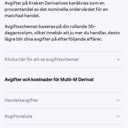
Avgifter på Kraken Derivatives beräknas som en
procentandel av det nominella ordervärdet för en
matchad handel.
Avgiftsschemat baseras på din rullande 30-
dagarsvolym, vilket innebär att ju mer du handlar, desto
lägre blir dina avgifter på efterföljande affärer.
Klicka här för att se avgiftsschemat
$0+
Avgifter och kostnader för Multi-M Derivat
0.0200%
0.0500%
Handelsavgifter
Handelsavgiftsschemat är detsamma för både Coin-M
Avgiftsvaluta
$5 000 000+
och Multi-M Derivat. Se
Avgiftsschema
.