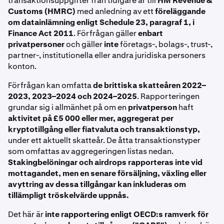
transaktionsuppgifter från tidigare år till
HM Revenue &
Customs (HMRC)
med anledning av ett
föreläggande
om datainlämning enligt Schedule 23, paragraf 1, i
Finance Act 2011
. Förfrågan gäller
enbart
privatpersoner
och gäller
inte
företags-, bolags-, trust-,
partner-, institutionella eller andra juridiska personers
konton.
Förfrågan kan omfatta
de brittiska skatteåren 2022–
2023, 2023–2024 och 2024–2025
. Rapporteringen
grundar sig i allmänhet på om en
privatperson
haft
aktivitet på £5 000 eller mer, aggregerat per
kryptotillgång eller fiatvaluta och transaktionstyp,
under ett aktuellt skatteår. De åtta transaktionstyper
som omfattas av aggregeringen listas nedan.
Stakingbelöningar och airdrops rapporteras inte vid
mottagandet, men en senare försäljning, växling eller
avyttring av dessa tillgångar kan inkluderas om
tillämpligt tröskelvärde uppnås.
Det här är
inte rapportering enligt OECD:s ramverk för