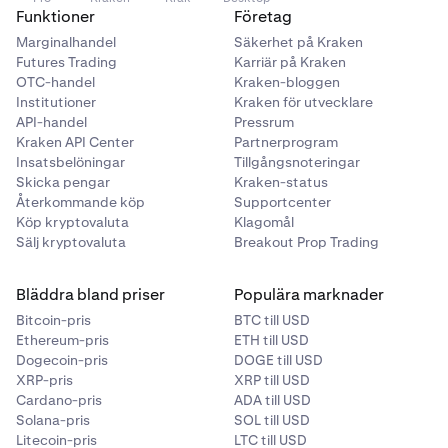
Funktioner
Företag
Marginalhandel
Säkerhet på Kraken
Futures Trading
Karriär på Kraken
OTC-handel
Kraken-bloggen
Institutioner
Kraken för utvecklare
API-handel
Pressrum
Kraken API Center
Partnerprogram
Insatsbelöningar
Tillgångsnoteringar
Skicka pengar
Kraken-status
Återkommande köp
Supportcenter
Köp kryptovaluta
Klagomål
Sälj kryptovaluta
Breakout Prop Trading
Bläddra bland priser
Populära marknader
Bitcoin-pris
BTC till USD
Ethereum-pris
ETH till USD
Dogecoin-pris
DOGE till USD
XRP-pris
XRP till USD
Cardano-pris
ADA till USD
Solana-pris
SOL till USD
Litecoin-pris
LTC till USD