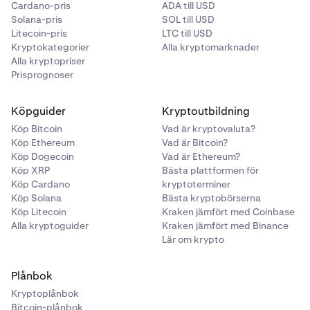
Cardano-pris
ADA till USD
Solana-pris
SOL till USD
Litecoin-pris
LTC till USD
Kryptokategorier
Alla kryptomarknader
Alla kryptopriser
Prisprognoser
Köpguider
Kryptoutbildning
Köp Bitcoin
Vad är kryptovaluta?
Köp Ethereum
Vad är Bitcoin?
Köp Dogecoin
Vad är Ethereum?
Köp XRP
Bästa plattformen för
Köp Cardano
kryptoterminer
Köp Solana
Bästa kryptobörserna
Köp Litecoin
Kraken jämfört med Coinbase
Alla kryptoguider
Kraken jämfört med Binance
Lär om krypto
Plånbok
Kryptoplånbok
Bitcoin-plånbok