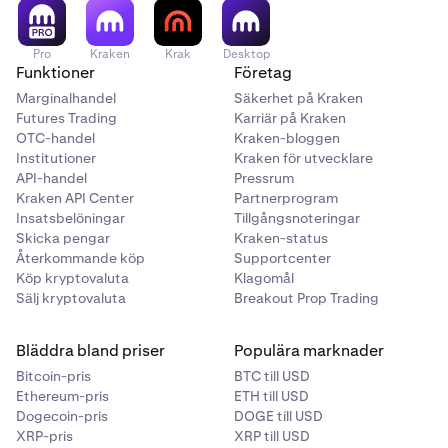
Pro
Kraken
Krak
Desktop
Funktioner
Företag
Marginalhandel
Säkerhet på Kraken
Futures Trading
Karriär på Kraken
OTC-handel
Kraken-bloggen
Institutioner
Kraken för utvecklare
API-handel
Pressrum
Kraken API Center
Partnerprogram
Insatsbelöningar
Tillgångsnoteringar
Skicka pengar
Kraken-status
Återkommande köp
Supportcenter
Köp kryptovaluta
Klagomål
Sälj kryptovaluta
Breakout Prop Trading
Bläddra bland priser
Populära marknader
Bitcoin-pris
BTC till USD
Ethereum-pris
ETH till USD
Dogecoin-pris
DOGE till USD
XRP-pris
XRP till USD