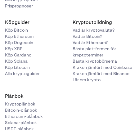
Prisprognoser
Köpguider
Kryptoutbildning
Köp Bitcoin
Vad är kryptovaluta?
Köp Ethereum
Vad är Bitcoin?
Köp Dogecoin
Vad är Ethereum?
Köp XRP
Bästa plattformen för
Köp Cardano
kryptoterminer
Köp Solana
Bästa kryptobörserna
Köp Litecoin
Kraken jämfört med Coinbase
Alla kryptoguider
Kraken jämfört med Binance
Lär om krypto
Plånbok
Kryptoplånbok
Bitcoin-plånbok
Ethereum-plånbok
Solana-plånbok
USDT-plånbok