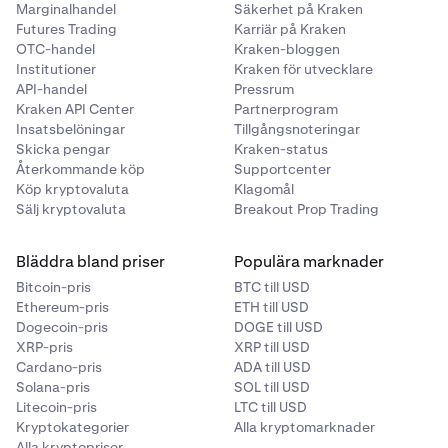
Marginalhandel
Säkerhet på Kraken
Futures Trading
Karriär på Kraken
OTC-handel
Kraken-bloggen
Institutioner
Kraken för utvecklare
API-handel
Pressrum
Kraken API Center
Partnerprogram
Insatsbelöningar
Tillgångsnoteringar
Skicka pengar
Kraken-status
Återkommande köp
Supportcenter
Köp kryptovaluta
Klagomål
Sälj kryptovaluta
Breakout Prop Trading
Bläddra bland priser
Populära marknader
Bitcoin-pris
BTC till USD
Ethereum-pris
ETH till USD
Dogecoin-pris
DOGE till USD
XRP-pris
XRP till USD
Cardano-pris
ADA till USD
Solana-pris
SOL till USD
Litecoin-pris
LTC till USD
Kryptokategorier
Alla kryptomarknader
Alla kryptopriser