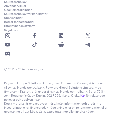
Sekretesspolicy
Användarvillkor
Cookieinställningar
Sekretesspolicy för kandidater
Upplysningar
Regler för börshandel
Efterlevnadsplattform
Sälj/dela inte
© 2011 – 2026 Payward, Inc.
Payward Europe Solutions Limited, med firmanamn Kraken, står under
tillsyn av Irlands centralbank. Payward Global Solutions Limited, med
firmanamn Kraken, står under tillsyn av Irlands centralbank. Säte: 70 Sir
John Rogerson’s Quay, Dublin, D02 R296, Irland. Klicka
här
för relaterade
policyer och upplysningar.
Detta material är endast avsett för allmän information och utgör inte
investerings- eller finansproduktrådgivning eller en rekommendation eller
uppmaning till att köpa, sälja, satsa (staking) eller inneha någon