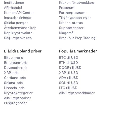
Institutioner
Kraken för utvecklare
API-handel
Pressrum
Kraken API Center
Partnerprogram
Insatsbelöningar
Tillgångsnoteringar
Skicka pengar
Kraken-status
Återkommande köp
Supportcenter
Köp kryptovaluta
Klagomål
Sälj kryptovaluta
Breakout Prop Trading
Bläddra bland priser
Populära marknader
Bitcoin-pris
BTC till USD
Ethereum-pris
ETH till USD
Dogecoin-pris
DOGE till USD
XRP-pris
XRP till USD
Cardano-pris
ADA till USD
Solana-pris
SOL till USD
Litecoin-pris
LTC till USD
Kryptokategorier
Alla kryptomarknader
Alla kryptopriser
Prisprognoser