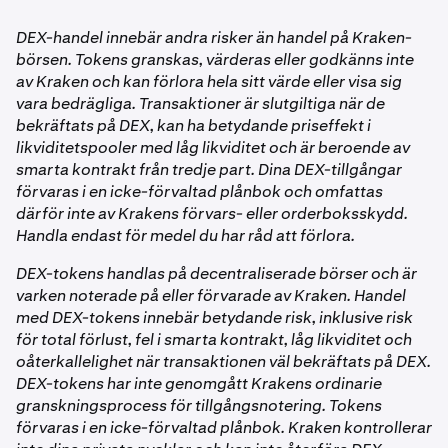
plånboken från utanför Kraken förvaras i plånboken men
•
Nätverksavgift: visas vid handelstillfället. När du
nycklarna till din plånbok och kan inte flytta dina medel
DEX-handel stöder för närvarande inte direkta uttag
är inte tillgängliga för handel i appen – endast tokens
säljer täcker Kraken nätverksavgiften åt dig – du
utan ditt direkta godkännande. Vid misslyckade eller
eller insättningar. Om du vill använda din plånbok
DEX-handel innebär andra risker än handel på Kraken-
köpta via DEX-handelsflödet kan handlas.
behöver aldrig hålla ETH eller någon gastoken.
avbrutna handelstransaktioner återförs dina medel till
självständigt kan du exportera din privata nyckel från
börsen. Tokens granskas, värderas eller godkänns inte
ditt Kraken-saldo.
kontoinställningarna och importera den till en
av Kraken och kan förlora hela sitt värde eller visa sig
På alla blockkedjor:
kompatibel extern plånboksapp.
vara bedrägliga. Transaktioner är slutgiltiga när de
bekräftats på DEX, kan ha betydande priseffekt i
likviditetspooler med låg likviditet och är beroende av
•
DEX-swappavgift: tas ut av den underliggande
smarta kontrakt från tredje part. Dina DEX-tillgångar
likviditetspoolen och ingår i utförandepriset.
förvaras i en icke-förvaltad plånbok och omfattas
därför inte av Krakens förvars- eller orderboksskydd.
En fullständig avgiftsöversikt – inklusive det beräknade
Handla endast för medel du har råd att förlora.
minimibeloppet du tar emot – visas i
ordersammanfattningen innan du bekräftar.
DEX-tokens handlas på decentraliserade börser och är
varken noterade på eller förvarade av Kraken. Handel
med DEX-tokens innebär betydande risk, inklusive risk
för total förlust, fel i smarta kontrakt, låg likviditet och
oåterkallelighet när transaktionen väl bekräftats på DEX.
DEX-tokens har inte genomgått Krakens ordinarie
granskningsprocess för tillgångsnotering. Tokens
förvaras i en icke-förvaltad plånbok. Kraken kontrollerar