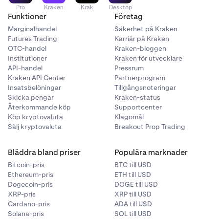
Pro
Kraken
Krak
Desktop
Funktioner
Företag
Marginalhandel
Säkerhet på Kraken
Futures Trading
Karriär på Kraken
OTC-handel
Kraken-bloggen
Institutioner
Kraken för utvecklare
API-handel
Pressrum
Kraken API Center
Partnerprogram
Insatsbelöningar
Tillgångsnoteringar
Skicka pengar
Kraken-status
Återkommande köp
Supportcenter
Köp kryptovaluta
Klagomål
Sälj kryptovaluta
Breakout Prop Trading
Bläddra bland priser
Populära marknader
Bitcoin-pris
BTC till USD
Ethereum-pris
ETH till USD
Dogecoin-pris
DOGE till USD
XRP-pris
XRP till USD
Cardano-pris
ADA till USD
Solana-pris
SOL till USD