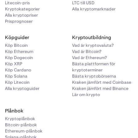
Litecoin-pris
LTC till USD
Kryptokategorier
Alla kryptomarknader
Alla kryptopriser
Prisprognoser
Köpguider
Kryptoutbildning
Köp Bitcoin
Vad är kryptovaluta?
Köp Ethereum
Vad är Bitcoin?
Köp Dogecoin
Vad är Ethereum?
Köp XRP
Bästa plattformen för
Köp Cardano
kryptoterminer
Köp Solana
Bästa kryptobörserna
Köp Litecoin
Kraken jämfört med Coinbase
Alla kryptoguider
Kraken jämfört med Binance
Lär om krypto
Plånbok
Kryptoplånbok
Bitcoin-plånbok
Ethereum-plånbok
Solana-plånbok