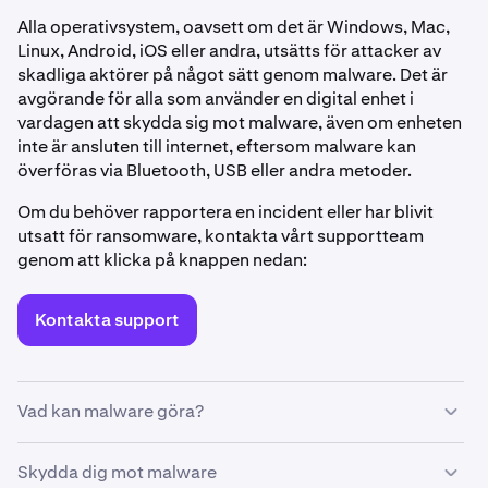
Alla operativsystem, oavsett om det är Windows, Mac,
Linux, Android, iOS eller andra, utsätts för attacker av
skadliga aktörer på något sätt genom malware. Det är
avgörande för alla som använder en digital enhet i
vardagen att skydda sig mot malware, även om enheten
inte är ansluten till internet, eftersom malware kan
överföras via Bluetooth, USB eller andra metoder.
Om du behöver rapportera en incident eller har blivit
utsatt för ransomware, kontakta vårt supportteam
genom att klicka på knappen nedan:
Kontakta support
Vad kan malware göra?
Varje gång du laddar ner en fil eller ett program, klickar
Skydda dig mot malware
på en länk eller ansluter din enhet till ett nytt nätverk eller