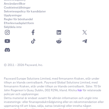
Kontrollera om detta är den typiska typen av
Användarvillkor
Cookieinställningar
meddelande du får från denna avsändare, och om
Sekretesspolicy för kandidater
det är ovanligt, kontakta dem via telefon för att
Upplysningar
verifiera att de faktiskt skickade det. Använd inte en
Regler för börshandel
Efterlevnadsplattform
annan digital kanal för att kommunicera med
Sälj/dela inte
avsändaren, eftersom det finns en risk att du då kan
ha att göra med en bedragare. Telefonsamtal,
videosamtal eller personliga möten är de bästa
sätten att hålla risken låg.
Slutligen, kom ihåg att avsändaren kanske inte är
medveten om att deras enheter är infekterade med
© 2011 – 2026 Payward, Inc.
malware, så när du väl laddar ner filen; kör en
virusskanning över den filen för att täcka alla
möjligheter att bli påverkad av malware.
Payward Europe Solutions Limited, med firmanamn Kraken, står under
tillsyn av Irlands centralbank. Payward Global Solutions Limited, med
firmanamn Kraken, står under tillsyn av Irlands centralbank. Säte: 70 Sir
Kopiera och klistra in-malware
John Rogerson’s Quay, Dublin, D02 R296, Irland. Klicka
här
för relaterade
policyer och upplysningar.
När denna malware har laddats ner till din enhet kommer
Detta material är endast avsett för allmän information och utgör inte
den att förbli vilande tills du kopierar och klistrar in
investerings- eller finansproduktrådgivning eller en rekommendation eller
uppmaning till att köpa, sälja, satsa (staking) eller inneha någon
känslig data som en 2FA-kod eller en cryptocurrency-