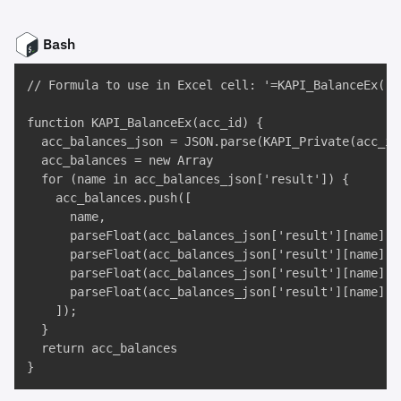
Bash
// Formula to use in Excel cell: '=KAPI_BalanceEx("TE
function KAPI_BalanceEx(acc_id) {

  acc_balances_json = JSON.parse(KAPI_Private(acc_id
  acc_balances = new Array

  for (name in acc_balances_json['result']) {

    acc_balances.push([

      name,

      parseFloat(acc_balances_json['result'][name]['b
      parseFloat(acc_balances_json['result'][name]['h
      parseFloat(acc_balances_json['result'][name]['
      parseFloat(acc_balances_json['result'][name]['
    ]);

  }

  return acc_balances

}