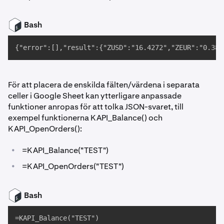
Bash
{"error":[],"result":{"ZUSD":"16.4272","ZEUR":"0.388
För att placera de enskilda fälten/värdena i separata
celler i Google Sheet kan ytterligare anpassade
funktioner anropas för att tolka JSON-svaret, till
exempel funktionerna KAPI_Balance() och
KAPI_OpenOrders():
•
=KAPI_Balance("TEST")
•
=KAPI_OpenOrders("TEST")
Bash
=KAPI_Balance("TEST")
