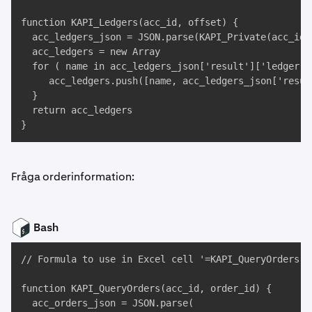
function KAPI_Ledgers(acc_id, offset) {

  acc_ledgers_json = JSON.parse(KAPI_Private(acc_id,
  acc_ledgers = new Array

  for ( name in acc_ledgers_json['result']['ledger'] 
     acc_ledgers.push([name, acc_ledgers_json['resul
  }

  return acc_ledgers

}
Fråga orderinformation:
Bash
// Formula to use in Excel cell '=KAPI_QueryOrders("
function KAPI_QueryOrders(acc_id, order_id) {

  acc_orders_json = JSON.parse(
