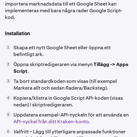
importera marknadsdata till ett Google Sheet kan
implementeras med bara några rader Google Script-
kod.
Installation
Skapa ett nytt Google Sheet eller öppna ett
1
befintligt ark.
Öppna skriptredigeraren via menyn
Tillägg -> Apps
2
Script
.
Ta bort standardkoden som visas (till exempel
3
Markera allt
och sedan
Radera/Backsteg
).
Kopiera/klistra in Google Script API-koden (visas
4
nedan) i skriptredigeraren.
Uppdatera exempel-API-nyckeln för att använda en
5
API-nyckel från ditt Kraken-konto.
Valfritt
– Lägg till ytterligare anpassade funktioner
6