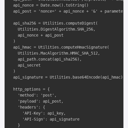
  api_nonce = Date.now().toString()

  api_post = 'nonce=' + api_nonce + '&' + parameters

  api_sha256 = Utilities.computeDigest(

    Utilities.DigestAlgorithm.SHA_256, 

    api_nonce + api_post

  )

  api_hmac = Utilities.computeHmacSignature(

    Utilities.MacAlgorithm.HMAC_SHA_512, 

    api_path.concat(api_sha256), 

    api_secret

  )

  api_signature = Utilities.base64Encode(api_hmac)

  http_options = {

    'method': 'post', 

    'payload': api_post, 

    'headers': {

      'API-Key': api_key, 

      'API-Sign': api_signature

    }
