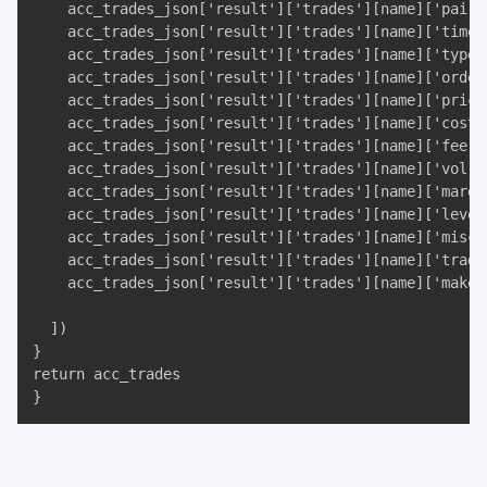
    acc_trades_json['result']['trades'][name]['pair']
    acc_trades_json['result']['trades'][name]['time']
    acc_trades_json['result']['trades'][name]['type']
    acc_trades_json['result']['trades'][name]['ordert
    acc_trades_json['result']['trades'][name]['price'
    acc_trades_json['result']['trades'][name]['cost']
    acc_trades_json['result']['trades'][name]['fee'],
    acc_trades_json['result']['trades'][name]['vol'],
    acc_trades_json['result']['trades'][name]['margin
    acc_trades_json['result']['trades'][name]['levera
    acc_trades_json['result']['trades'][name]['misc']
    acc_trades_json['result']['trades'][name]['trade_
    acc_trades_json['result']['trades'][name]['maker'
  ])

}

return acc_trades

}