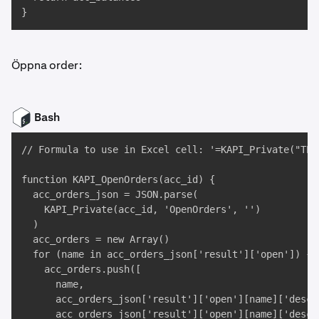
}
Öppna order:
Bash
// Formula to use in Excel cell: '=KAPI_Private("TES
function KAPI_OpenOrders(acc_id) {

  acc_orders_json = JSON.parse(

    KAPI_Private(acc_id, 'OpenOrders', '')

  )

  acc_orders = new Array()

  for (name in acc_orders_json['result']['open']) {

    acc_orders.push([

      name, 

      acc_orders_json['result']['open'][name]['descr'
      acc_orders_json['result']['open'][name]['descr'