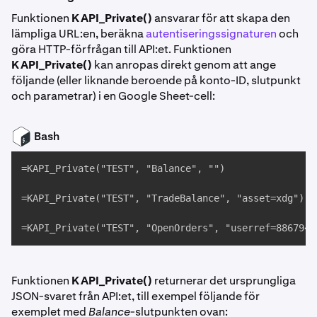
Funktionen
KAPI_Private()
ansvarar för att skapa den
lämpliga URL:en, beräkna
autentiseringssignaturen
och
göra HTTP-förfrågan till API:et. Funktionen
KAPI_Private()
kan anropas direkt genom att ange
följande (eller liknande beroende på konto-ID, slutpunkt
och parametrar) i en Google Sheet-cell:
Bash
=KAPI_Private("TEST", "Balance", "")

=KAPI_Private("TEST", "TradeBalance", "asset=xdg")

=KAPI_Private("TEST", "OpenOrders", "userref=8867947
Funktionen
KAPI_Private()
returnerar det ursprungliga
JSON-svaret från API:et, till exempel följande för
exemplet med
Balance
-slutpunkten ovan: