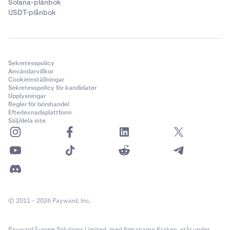
Solana-plånbok
USDT-plånbok
Sekretesspolicy
Användarvillkor
Cookieinställningar
Sekretesspolicy för kandidater
Upplysningar
Regler för börshandel
Efterlevnadsplattform
Sälj/dela inte
© 2011 – 2026 Payward, Inc.
Payward Europe Solutions Limited, med firmanamn Kraken, står under