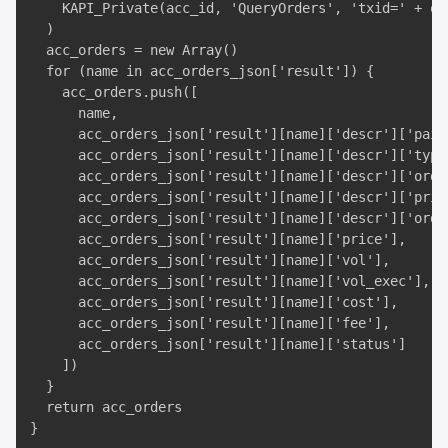
    KAPI_Private(acc_id, 'QueryOrders', 'txid=' + ord
  )

  acc_orders = new Array()

  for (name in acc_orders_json['result']) {

    acc_orders.push([

      name, 

      acc_orders_json['result'][name]['descr']['pair'
      acc_orders_json['result'][name]['descr']['type'
      acc_orders_json['result'][name]['descr']['order
      acc_orders_json['result'][name]['descr']['price
      acc_orders_json['result'][name]['descr']['order
      acc_orders_json['result'][name]['price'], 

      acc_orders_json['result'][name]['vol'], 

      acc_orders_json['result'][name]['vol_exec'], 

      acc_orders_json['result'][name]['cost'], 

      acc_orders_json['result'][name]['fee'], 

      acc_orders_json['result'][name]['status']

    ])

  }

  return acc_orders

}