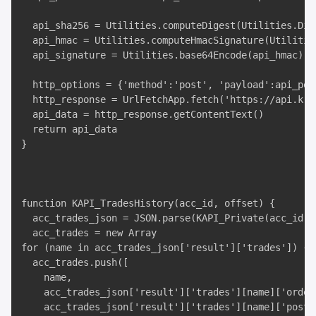
  api_sha256 = Utilities.computeDigest(Utilities.Dig
  api_hmac = Utilities.computeHmacSignature(Utilitie
  api_signature = Utilities.base64Encode(api_hmac)

  http_options = {'method':'post', 'payload':api_pos
  http_response = UrlFetchApp.fetch('https://api.kra
  api_data = http_response.getContentText()

  return api_data

}

function KAPI_TradesHistory(acc_id, offset) {

  acc_trades_json = JSON.parse(KAPI_Private(acc_id, 
  acc_trades = new Array

for (name in acc_trades_json['result']['trades']) {

  acc_trades.push([

    name,

    acc_trades_json['result']['trades'][name]['ordert
    acc_trades_json['result']['trades'][name]['postxi