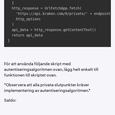
  }

  http_response = UrlFetchApp.fetch(

    'https://api.kraken.com/0/private/' + endpoint, 

    http_options

  )

  api_data = http_response.getContentText()

  return api_data

}
För att använda följande skript med
autentiseringsalgoritmen ovan, lägg helt enkelt till
funktionen till skriptet ovan.
*Observera att alla privata slutpunkter kräver
implementering av autentiseringsalgoritmen.*
Saldo: