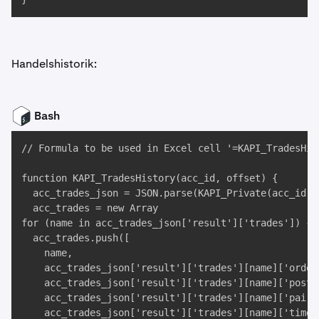
Handelshistorik:
Bash
// Formula to be used in Excel cell '=KAPI_TradesHist
function KAPI_TradesHistory(acc_id, offset) {

  acc_trades_json = JSON.parse(KAPI_Private(acc_id, 
  acc_trades = new Array

for (name in acc_trades_json['result']['trades']) {

  acc_trades.push([

    name,

    acc_trades_json['result']['trades'][name]['ordert
    acc_trades_json['result']['trades'][name]['postxi
    acc_trades_json['result']['trades'][name]['pair']
    acc_trades_json['result']['trades'][name]['time']