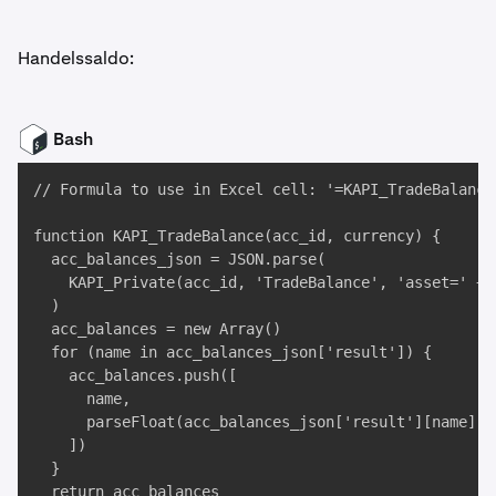
Handelssaldo:
Bash
// Formula to use in Excel cell: '=KAPI_TradeBalance
function KAPI_TradeBalance(acc_id, currency) {

  acc_balances_json = JSON.parse(

    KAPI_Private(acc_id, 'TradeBalance', 'asset=' + c
  )

  acc_balances = new Array()

  for (name in acc_balances_json['result']) {

    acc_balances.push([

      name, 

      parseFloat(acc_balances_json['result'][name])

    ])

  }

  return acc_balances
