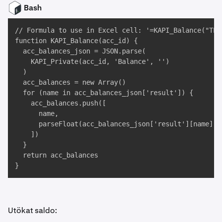
Bash
// Formula to use in Excel cell: '=KAPI_Balance("TEST
function KAPI_Balance(acc_id) {

  acc_balances_json = JSON.parse(

    KAPI_Private(acc_id, 'Balance', '')

  )

  acc_balances = new Array()

  for (name in acc_balances_json['result']) {

    acc_balances.push([

      name, 

      parseFloat(acc_balances_json['result'][name])

    ])

  }

  return acc_balances

}
Utökat saldo: