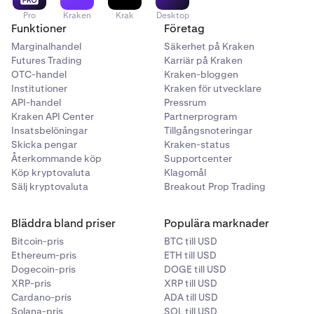
Pro
Kraken
Krak
Desktop
Funktioner
Företag
Marginalhandel
Säkerhet på Kraken
Futures Trading
Karriär på Kraken
OTC-handel
Kraken-bloggen
Institutioner
Kraken för utvecklare
API-handel
Pressrum
Kraken API Center
Partnerprogram
Insatsbelöningar
Tillgångsnoteringar
Skicka pengar
Kraken-status
Återkommande köp
Supportcenter
Köp kryptovaluta
Klagomål
Sälj kryptovaluta
Breakout Prop Trading
Bläddra bland priser
Populära marknader
Bitcoin-pris
BTC till USD
Ethereum-pris
ETH till USD
Dogecoin-pris
DOGE till USD
XRP-pris
XRP till USD
Cardano-pris
ADA till USD
Solana-pris
SOL till USD