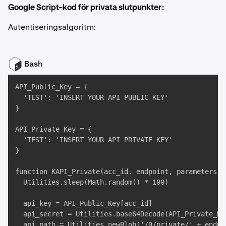
Google Script-kod för privata slutpunkter:
Autentiseringsalgoritm:
Bash
API_Public_Key = { 

  'TEST': 'INSERT YOUR API PUBLIC KEY' 

}

API_Private_Key = { 

  'TEST': 'INSERT YOUR API PRIVATE KEY' 

}

function KAPI_Private(acc_id, endpoint, parameters) {
  Utilities.sleep(Math.random() * 100)

  api_key = API_Public_Key[acc_id]

  api_secret = Utilities.base64Decode(API_Private_Key
  api_path = Utilities.newBlob('/0/private/' + endpoi