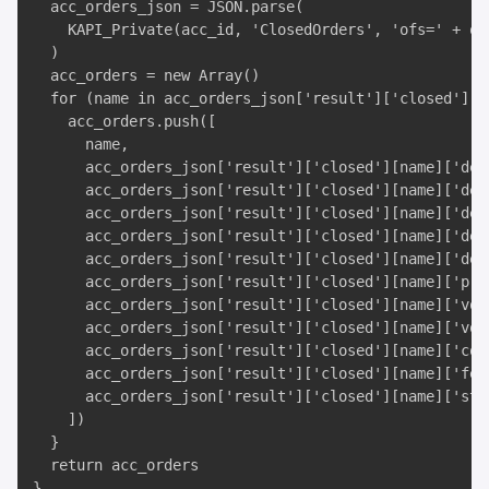
  acc_orders_json = JSON.parse(

    KAPI_Private(acc_id, 'ClosedOrders', 'ofs=' + off
  )

  acc_orders = new Array()

  for (name in acc_orders_json['result']['closed']) {
    acc_orders.push([

      name, 

      acc_orders_json['result']['closed'][name]['desc
      acc_orders_json['result']['closed'][name]['desc
      acc_orders_json['result']['closed'][name]['des
      acc_orders_json['result']['closed'][name]['desc
      acc_orders_json['result']['closed'][name]['desc
      acc_orders_json['result']['closed'][name]['pric
      acc_orders_json['result']['closed'][name]['vol'
      acc_orders_json['result']['closed'][name]['vol_
      acc_orders_json['result']['closed'][name]['cost
      acc_orders_json['result']['closed'][name]['fee'
      acc_orders_json['result']['closed'][name]['stat
    ])

  }

  return acc_orders

}