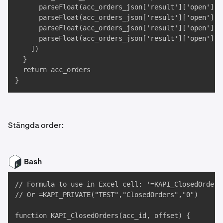
      parseFloat(acc_orders_json['result']['open'][n
      parseFloat(acc_orders_json['result']['open'][na
      parseFloat(acc_orders_json['result']['open'][n
      parseFloat(acc_orders_json['result']['open'][na
    ])

  }

  return acc_orders

}
Stängda order:
Bash
// Formula to use in Excel cell: '=KAPI_ClosedOrders(
// Or =KAPI_PRIVATE("TEST","ClosedOrders","0")

function KAPI_ClosedOrders(acc_id, offset) {
