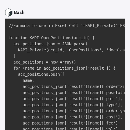
Bash
//Formula to use in Excel Cell '=KAPI_Private("TEST"
function KAPI_OpenPositions(acc_id) {

  acc_positions_json = JSON.parse(

    KAPI_Private(acc_id, 'OpenPositions', 'docalcs=tr
  )

  acc_positions = new Array()

  for (name in acc_positions_json['result']) {

    acc_positions.push([

      name, 

      acc_positions_json['result'][name]['ordertxid']
      acc_positions_json['result'][name]['posstatus']
      acc_positions_json['result'][name]['pair'], 

      acc_positions_json['result'][name]['type'], 

      acc_positions_json['result'][name]['ordertype']
      acc_positions_json['result'][name]['cost'], 

      acc_positions_json['result'][name]['fee'], 

      acc_positions_json['result'][name]['vol'], 
