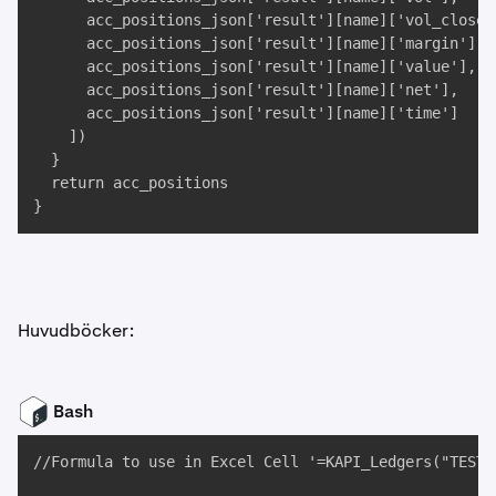
      acc_positions_json['result'][name]['vol_closed'
      acc_positions_json['result'][name]['margin'], 

      acc_positions_json['result'][name]['value'], 

      acc_positions_json['result'][name]['net'], 

      acc_positions_json['result'][name]['time']

    ])

  }

  return acc_positions

}
Huvudböcker:
Bash
//Formula to use in Excel Cell '=KAPI_Ledgers("TEST",