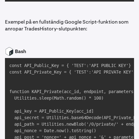
Exempel på en fullständig Google Script-funktion som
anropar TradesHistory-slutpunkten:
Bash
const API_Public_Key = { 'TEST':'API PUBLIC KEY'}

const API_Private_Key = { 'TEST':'API PRIVATe KEY' }

function KAPI_Private(acc_id, endpoint, parameters) {
  Utilities.sleep(Math.random() * 100)

  api_key = API_Public_Key[acc_id]

  api_secret = Utilities.base64Decode(API_Private_Key
  api_path = Utilities.newBlob('/0/private/' + endpoi
  api_nonce = Date.now().toString()

  api_post = 'nonce=' + api_nonce + '&' + parameters
