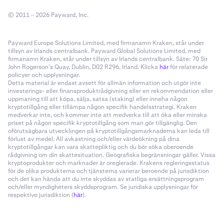
© 2011 – 2026 Payward, Inc.
Payward Europe Solutions Limited, med firmanamn Kraken, står under
tillsyn av Irlands centralbank. Payward Global Solutions Limited, med
firmanamn Kraken, står under tillsyn av Irlands centralbank. Säte: 70 Sir
John Rogerson’s Quay, Dublin, D02 R296, Irland. Klicka
här
för relaterade
policyer och upplysningar.
Detta material är endast avsett för allmän information och utgör inte
investerings- eller finansproduktrådgivning eller en rekommendation eller
uppmaning till att köpa, sälja, satsa (staking) eller inneha någon
kryptotillgång eller tillämpa någon specifik handelsstrategi. Kraken
medverkar inte, och kommer inte att medverka till att öka eller minska
priset på någon specifik kryptotillgång som man gör tillgänglig. Den
oförutsägbara utvecklingen på kryptotillgångsmarknaderna kan leda till
förlust av medel. All avkastning och/eller värdeökning på dina
kryptotillgångar kan vara skattepliktig och du bör söka oberoende
rådgivning om din skattesituation. Geografiska begränsningar gäller. Vissa
kryptoprodukter och marknader är oreglerade. Krakens regleringsstatus
för de olika produkterna och tjänsterna varierar beroende på jurisdiktion
och det kan hända att du inte skyddas av statliga ersättningsprogram
och/eller myndigheters skyddsprogram. Se juridiska upplysningar för
respektive jurisdiktion (
här
).