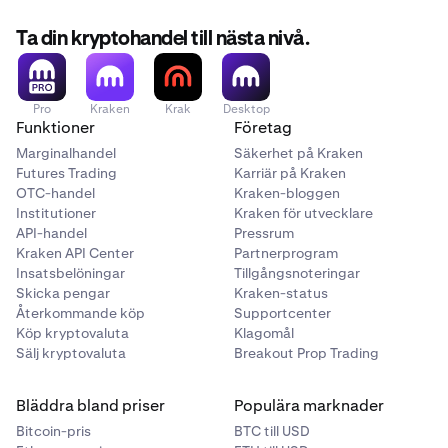
Ta din kryptohandel till nästa nivå.
Pro
Kraken
Krak
Desktop
Funktioner
Företag
Marginalhandel
Säkerhet på Kraken
Futures Trading
Karriär på Kraken
OTC-handel
Kraken-bloggen
Institutioner
Kraken för utvecklare
API-handel
Pressrum
Kraken API Center
Partnerprogram
Insatsbelöningar
Tillgångsnoteringar
Skicka pengar
Kraken-status
Återkommande köp
Supportcenter
Köp kryptovaluta
Klagomål
Sälj kryptovaluta
Breakout Prop Trading
Bläddra bland priser
Populära marknader
Bitcoin-pris
BTC till USD