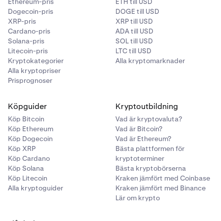
Ethereum-pris
ETH till USD
Dogecoin-pris
DOGE till USD
XRP-pris
XRP till USD
Cardano-pris
ADA till USD
Solana-pris
SOL till USD
Litecoin-pris
LTC till USD
Kryptokategorier
Alla kryptomarknader
Alla kryptopriser
Prisprognoser
Köpguider
Kryptoutbildning
Köp Bitcoin
Vad är kryptovaluta?
Köp Ethereum
Vad är Bitcoin?
Köp Dogecoin
Vad är Ethereum?
Köp XRP
Bästa plattformen för
Köp Cardano
kryptoterminer
Köp Solana
Bästa kryptobörserna
Köp Litecoin
Kraken jämfört med Coinbase
Alla kryptoguider
Kraken jämfört med Binance
Lär om krypto