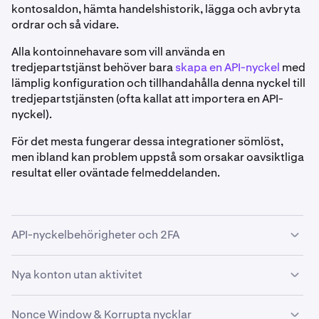
kontosaldon, hämta handelshistorik, lägga och avbryta
ordrar och så vidare.
Alla kontoinnehavare som vill använda en
tredjepartstjänst behöver bara
skapa en API-nyckel
med
lämplig konfiguration och tillhandahålla denna nyckel till
tredjepartstjänsten (ofta kallat att importera en API-
nyckel).
För det mesta fungerar dessa integrationer sömlöst,
men ibland kan problem uppstå som orsakar oavsiktliga
resultat eller oväntade felmeddelanden.
API-nyckelbehörigheter och 2FA
Problem med tredjepartstjänster uppstår ofta när
Nya konton utan aktivitet
tjänsten försöker utföra en uppgift som API-nyckeln inte
har behörighet för, eller när
API-nyckelns
Vissa tredjepartstjänster (som Fidor's Crypto as a
Nonce Window & Korrupta nycklar
tvåfaktorsautentisering (2FA)
helt förhindrar åtkomst.