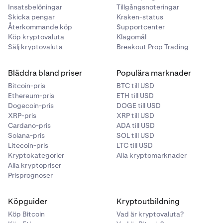
Insatsbelöningar
Tillgångsnoteringar
Skicka pengar
Kraken-status
Återkommande köp
Supportcenter
Köp kryptovaluta
Klagomål
Sälj kryptovaluta
Breakout Prop Trading
Bläddra bland priser
Populära marknader
Bitcoin-pris
BTC till USD
Ethereum-pris
ETH till USD
Dogecoin-pris
DOGE till USD
XRP-pris
XRP till USD
Cardano-pris
ADA till USD
Solana-pris
SOL till USD
Litecoin-pris
LTC till USD
Kryptokategorier
Alla kryptomarknader
Alla kryptopriser
Prisprognoser
Köpguider
Kryptoutbildning
Köp Bitcoin
Vad är kryptovaluta?