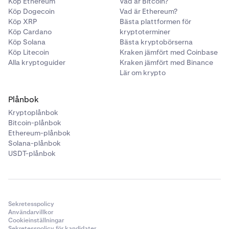
Köp Ethereum
Vad är Bitcoin?
Köp Dogecoin
Vad är Ethereum?
Köp XRP
Bästa plattformen för
Köp Cardano
kryptoterminer
Köp Solana
Bästa kryptobörserna
Köp Litecoin
Kraken jämfört med Coinbase
Alla kryptoguider
Kraken jämfört med Binance
Lär om krypto
Plånbok
Kryptoplånbok
Bitcoin-plånbok
Ethereum-plånbok
Solana-plånbok
USDT-plånbok
Sekretesspolicy
Användarvillkor
Cookieinställningar
Sekretesspolicy för kandidater