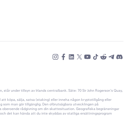
står under tillsyn av Irlands centralbank. Säte: 70 Sir John Rogerson’s Quay,
tt köpa, sälja, satsa (staking) eller inneha någon kryptotillgång eller
ång som man gör tillgänglig. Den oförutsägbara utvecklingen på
öka oberoende rådgivning om din skattesituation. Geografiska begränsningar
n och det kan hända att du inte skyddas av statliga ersättningsprogram