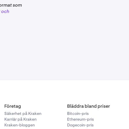
 format som
 och
 sådana
kingbelöningar
ksunderhåll,
tändig lista
 sådana
staking.
Företag
Bläddra bland priser
tillgångsvärde
Säkerhet på Kraken
Bitcoin-pris
vån med 20 %
Karriär på Kraken
Ethereum-pris
sbelöningar
Kraken-bloggen
Dogecoin-pris