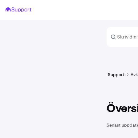
Support
Avk
Översi
Senast uppdat