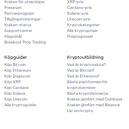
 varje
Kraken för utvecklare
XRP-pris
TH
och
Pressrum
Cardano-pris
Partnerprogram
Solana-pris
Tillgångsnoteringar
Litecoin-pris
Kraken-status
Kryptokategorier
Supportcenter
Alla kryptopriser
Klagomål
Prisprognoser
 flexibel
Breakout Prop Trading
Köpguider
Kryptoutbildning
 i
Köp Bitcoin
Vad är kryptovaluta?
ittensor (TAO),
Köp Ethereum
Vad är Bitcoin?
Köp Dogecoin
Vad är Ethereum?
Köp XRP
Bästa plattformen för
on. Mer
Köp Cardano
kryptoterminer
Köp Solana
Bästa kryptobörserna
Köp Litecoin
Kraken jämfört med Coinbase
d ETH, och du
Alla kryptoguider
Kraken jämfört med Binance
tjäna på den
Lär om krypto
ogram – se
här