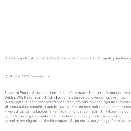
för mer inf
Mer informatio
Sekretesspolicy
Användarvillkor
Cookieinställningar
Sekretesspolicy för kandi
© 2011 – 2026 Payward, Inc.
Payward Europe Solutions Limited, med firmanamn Kraken, står under tillsyn a
Dublin, D02 R296, Irland. Klicka
här
för relaterade policyer och upplysningar.
Detta material är endast avsett för allmän information och utgör inte invester
tillämpa någon specifik handelsstrategi. Kraken medverkar inte, och kommer i
kryptotillgångsmarknaderna kan leda till förlust av medel. All avkastning oc
gäller. Vissa kryptoprodukter och marknader är oreglerade. Krakens reglering
och/eller myndigheters skyddsprogram. Se juridiska upplysningar för respektive