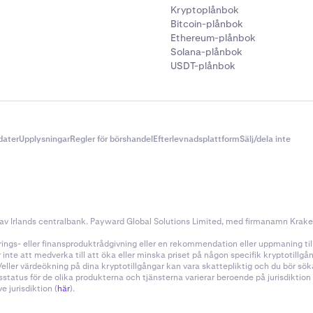
ormation.
Kryptoplånbok
Bitcoin-plånbok
n om tickers för tillgångar finns i vår
API-dokumentation
.
Ethereum-plånbok
Solana-plånbok
USDT-plånbok
dater
Upplysningar
Regler för börshandel
Efterlevnadsplattform
Sälj/dela inte
v Irlands centralbank. Payward Global Solutions Limited, med firmanamn Kraken, 
ings- eller finansproduktrådgivning eller en rekommendation eller uppmaning till a
nte att medverka till att öka eller minska priset på någon specifik kryptotillg
h/eller värdeökning på dina kryptotillgångar kan vara skattepliktig och du bör s
sstatus för de olika produkterna och tjänsterna varierar beroende på jurisdiktio
 jurisdiktion (
här
).