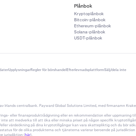
Plånbok
Kryptoplånbok
Bitcoin-plånbok
Ethereum-plånbok
Solana-plånbok
USDT-plånbok
dater
Upplysningar
Regler för börshandel
Efterlevnadsplattform
Sälj/dela inte
v Irlands centralbank. Payward Global Solutions Limited, med firmanamn Kraken, 
ings- eller finansproduktrådgivning eller en rekommendation eller uppmaning till a
nte att medverka till att öka eller minska priset på någon specifik kryptotillg
h/eller värdeökning på dina kryptotillgångar kan vara skattepliktig och du bör s
sstatus för de olika produkterna och tjänsterna varierar beroende på jurisdiktio
 jurisdiktion (
här
).