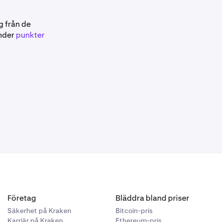
g från de
änder
punkter
Företag
Bläddra bland priser
Säkerhet på Kraken
Bitcoin-pris
Karriär på Kraken
Ethereum-pris