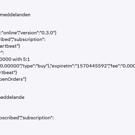
av meddelanden
nline","version":"0.3.0"}
ibed","subscription":
artbeat"}
":
00000 with 5:1
:"0.00000","type":"buy"},"expiretm":"1570445592","fee":"0.000
rtbeat"}
openOrders"]
smeddelande
scribed","subscription":