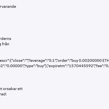
närvarande
orderns
g från
scr":{"close":"","leverage":"5:1","order":"buy 0.00200000 E
ce2":"0.00000","type":"buy"},"expiretm":"1570445592","fee":"0
et orsakar ett
rad
: