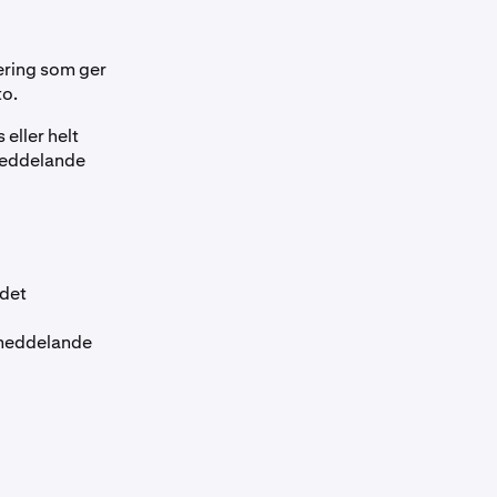
tering som ger
to.
 eller helt
smeddelande
ödet
smeddelande