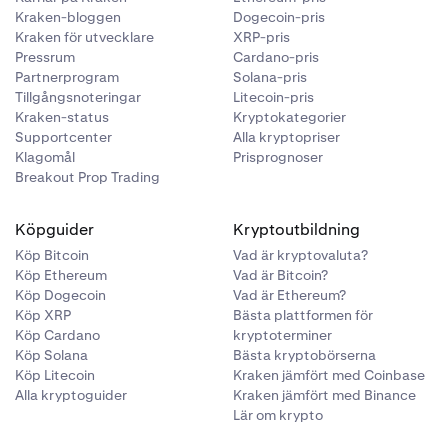
Kraken-bloggen
Dogecoin-pris
Kraken för utvecklare
XRP-pris
Pressrum
Cardano-pris
Partnerprogram
Solana-pris
Tillgångsnoteringar
Litecoin-pris
Kraken-status
Kryptokategorier
Supportcenter
Alla kryptopriser
Klagomål
Prisprognoser
Breakout Prop Trading
Köpguider
Kryptoutbildning
Köp Bitcoin
Vad är kryptovaluta?
Köp Ethereum
Vad är Bitcoin?
Köp Dogecoin
Vad är Ethereum?
Köp XRP
Bästa plattformen för
Köp Cardano
kryptoterminer
Köp Solana
Bästa kryptobörserna
Köp Litecoin
Kraken jämfört med Coinbase
Alla kryptoguider
Kraken jämfört med Binance
Lär om krypto