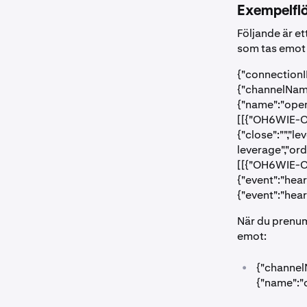
Exempelfl
Följande är e
som tas emot 
{"connectionI
{"channelName
{"name":"open
[[{"OH6WIE-OY
{"close":"","
leverage","or
[[{"OH6WIE-OY
{"event":"hea
{"event":"hea
När du prenu
emot:
•
{"channel
{"name":"