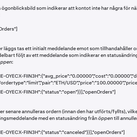
m ögonblicksbild som indikerar att kontot inte har några för 
:
Orders"]
r läggs tas ett initialt meddelande emot som tillhandahåller 
delbart följt av ett meddelande som indikerar en statusändrin
öppen
:
E-OYECX-FIIN3H":{"avg_price":"0.00000","cost":"0.00000","de
"ordertype":"limit","pair":"ETH/USD","price":"100.00000","pri
E-OYECX-FIIN3H":{"status":"open"}}],"openOrders"]
 senare annulleras ordern (innan den har utförts/fyllts), vilk
ringsmeddelande med en statusändring från
öppen
till
annulle
E-OYECX-FIIN3H":{"status":"canceled"}}],"openOrders"]