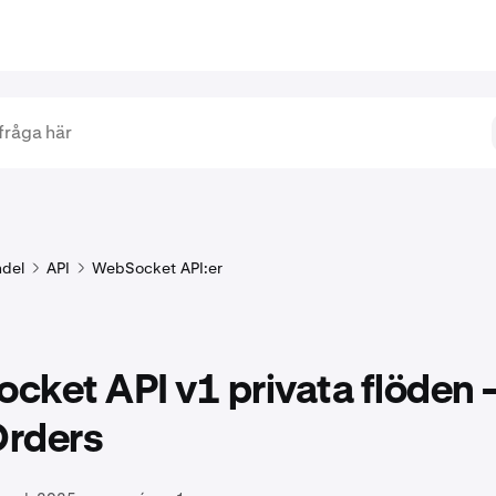
del
API
WebSocket API:er
ket API v1 privata flöden 
rders