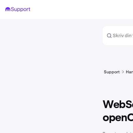
Support
Han
WebSoc
openO