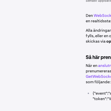
Senast uppdat
Den
WebSocke
en realtidssta
Alla ändringar
fylls, eller e
skickas via
op
Så här pre
När en
anslutn
prenumereras
GetWebSocke
som följande:
•
{"event":"
"token"