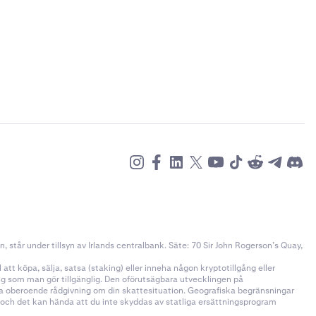
står under tillsyn av Irlands centralbank. Säte: 70 Sir John Rogerson’s Quay,
tt köpa, sälja, satsa (staking) eller inneha någon kryptotillgång eller
ång som man gör tillgänglig. Den oförutsägbara utvecklingen på
öka oberoende rådgivning om din skattesituation. Geografiska begränsningar
n och det kan hända att du inte skyddas av statliga ersättningsprogram