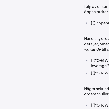
följt av en to
öppna ordrar
•
[[], "open
När en ny orde
detaljer, ome
väntande
till
•
[[{"OH6WI
leverage",
•
[[{"OH6WI
Några sekunder
orderannulle
•
[[{"OH6WI