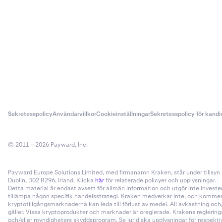
Sekretesspolicy
Användarvillkor
Cookieinställningar
Sekretesspolicy för kandi
© 2011 – 2026 Payward, Inc.
Payward Europe Solutions Limited, med firmanamn Kraken, står under tillsyn a
Dublin, D02 R296, Irland. Klicka
här
för relaterade policyer och upplysningar.
Detta material är endast avsett för allmän information och utgör inte invester
tillämpa någon specifik handelsstrategi. Kraken medverkar inte, och kommer i
kryptotillgångsmarknaderna kan leda till förlust av medel. All avkastning oc
gäller. Vissa kryptoprodukter och marknader är oreglerade. Krakens reglering
och/eller myndigheters skyddsprogram. Se juridiska upplysningar för respektive