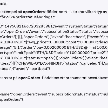
öde
tt exempel på
openOrders
-flödet, som illustrerar vilken typ 
för olika orderstatusändringar:
D":14950811667203285981,"event":"systemStatus","status":"o
":"openOrders","event":"subscriptionStatus","status":"subscr
Orders"}}[[], "openOrders"]{"event":"heartbeat"}{"event":"he
ECX-FIIN3H":{"avg_price":"0.00000","cost":"0.00000","descr
leverage":"5:1","order":"buy 0.00200000 ETH/USD @ limit 100.
dertype":"limit","pair":"ETH/USD","price":"100.00000","price2"
ECX-FIIN3H":{"status":"open"}}],"openOrders"]{"event":"hea
rtbeat"}[[{"OH6WIE-OYECX-FIIN3H":{"status":"canceled"}}],"
rtbeat"}{"event":"heartbeat"}
mererar på
openOrders
-flödet tas ett prenumerationsstatu
Name":"openOrders","event":"subscriptionStatus","status":"sub
openOrders"}}