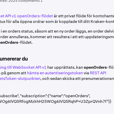
erad:
2025 cuoŋománnu 1
t API v1 openOrders-flödet
är ett privat flöde för kontohan
tus för alla öppna ordrar som är kopplade till ditt Kraken-kon
 i en orders status, såsom att en ny order läggs, en order delvis
n order annulleras, kommer att resultera i att ett uppdatering
enOrders
-flödet.
numererar du
ing till WebSocket API v1
har upprättats, kan
openOrders
-fl
 på genom att
hämta en autentiseringstoken
via
REST API
tsToken-slutpunkten
, och sedan skicka ett prenumeration
subscribe", "subscription":{"name":"openOrders",
:"WOg6IVQ5RfogMzkhH25WOg6IVQ5RqhP+U3ZprQVnh7f"}}