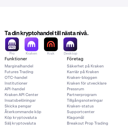
Ta din kryptohandel till nästa nivå.
Pro
Kraken
Krak
Desktop
Funktioner
Företag
Marginalhandel
Säkerhet på Kraken
Futures Trading
Karriär på Kraken
OTC-handel
Kraken-bloggen
Institutioner
Kraken för utvecklare
API-handel
Pressrum
Kraken API Center
Partnerprogram
Insatsbelöningar
Tillgångsnoteringar
Skicka pengar
Kraken-status
Återkommande köp
Supportcenter
Köp kryptovaluta
Klagomål
Sälj kryptovaluta
Breakout Prop Trading