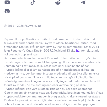
© 2011 – 2026 Payward, Inc.
Payward Europe Solutions Limited, med firmanamn Kraken, står under
tillsyn av Irlands centralbank. Payward Global Solutions Limited, med
firmanamn Kraken, står under tillsyn av Irlands centralbank. Säte: 70 Sir
John Rogerson’s Quay, Dublin, D02 R296, Irland. Klicka
här
för relaterade
policyer och upplysningar.
Detta material är endast avsett för allmän information och utgör inte
investerings- eller finansproduktrådgivning eller en rekommendation eller
uppmaning till att köpa, sälja, satsa (staking) eller inneha någon
kryptotillgång eller tillämpa någon specifik handelsstrategi. Kraken
medverkar inte, och kommer inte att medverka till att öka eller minska
priset på någon specifik kryptotillgång som man gör tillgänglig. Den
oförutsägbara utvecklingen på kryptotillgångsmarknaderna kan leda till
förlust av medel. All avkastning och/eller värdeökning på dina
kryptotillgångar kan vara skattepliktig och du bör söka oberoende
rådgivning om din skattesituation. Geografiska begränsningar gäller. Vissa
kryptoprodukter och marknader är oreglerade. Krakens regleringsstatus
för de olika produkterna och tjänsterna varierar beroende på jurisdiktion
och det kan hända att du inte skyddas av statliga ersättningsprogram