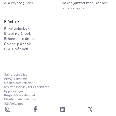
Alla kryptoguider
Kraken jämfört med Binance
Lär om krypto
Plånbok
Kryptoplånbok
Bitcoin-plånbok
Ethereum-plånbok
Solana-plånbok
USDT-plånbok
Sekretesspolicy
Användarvillkor
Cookieinställningar
Sekretesspolicy för kandidater
Upplysningar
Regler för börshandel
Efterlevnadsplattform
Sälj/dela inte