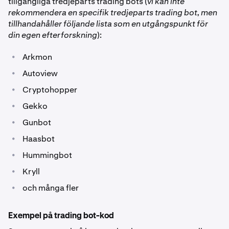
tillgängliga tredjeparts trading bots (
vi kan inte
rekommendera en specifik tredjeparts trading bot, men
tillhandahåller följande lista som en utgångspunkt för
din egen efterforskning
):
•
Arkmon
•
Autoview
•
Cryptohopper
•
Gekko
•
Gunbot
•
Haasbot
•
Hummingbot
•
Kryll
•
och många fler
Exempel på trading bot-kod