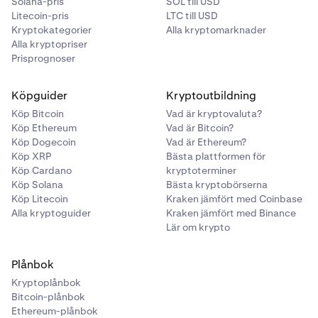
Solana-pris
SOL till USD
Litecoin-pris
LTC till USD
Kryptokategorier
Alla kryptomarknader
Alla kryptopriser
Prisprognoser
Köpguider
Kryptoutbildning
Köp Bitcoin
Vad är kryptovaluta?
Köp Ethereum
Vad är Bitcoin?
Köp Dogecoin
Vad är Ethereum?
Köp XRP
Bästa plattformen för
Köp Cardano
kryptoterminer
Köp Solana
Bästa kryptobörserna
Köp Litecoin
Kraken jämfört med Coinbase
Alla kryptoguider
Kraken jämfört med Binance
Lär om krypto
Plånbok
Kryptoplånbok
Bitcoin-plånbok
Ethereum-plånbok