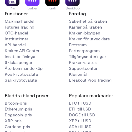
Pro
Kraken
Krak
Desktop
Funktioner
Företag
Marginalhandel
Säkerhet på Kraken
Futures Trading
Karriär på Kraken
OTC-handel
Kraken-bloggen
Institutioner
Kraken för utvecklare
API-handel
Pressrum
Kraken API Center
Partnerprogram
Insatsbelöningar
Tillgångsnoteringar
Skicka pengar
Kraken-status
Återkommande köp
Supportcenter
Köp kryptovaluta
Klagomål
Sälj kryptovaluta
Breakout Prop Trading
Bläddra bland priser
Populära marknader
Bitcoin-pris
BTC till USD
Ethereum-pris
ETH till USD
Dogecoin-pris
DOGE till USD
XRP-pris
XRP till USD
Cardano-pris
ADA till USD