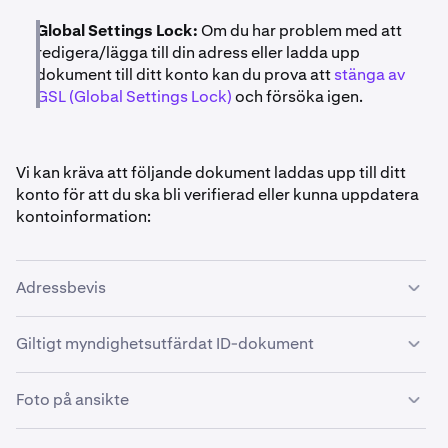
Global Settings Lock:
Om du har problem med att
redigera/lägga till din adress eller ladda upp
dokument till ditt konto kan du prova att
stänga av
GSL (Global Settings Lock)
och försöka igen.
Vi kan kräva att följande dokument laddas upp till ditt
konto för att du ska bli verifierad eller kunna uppdatera
kontoinformation:
Adressbevis
Adressbevis måste innehålla ditt namn och din adress
Giltigt myndighetsutfärdat ID-dokument
samt vara daterade mindre än tre månader före
inlämningsdatumet. Vi accepterar INTE postbox-
Exempel på giltiga dokument:
Foto på ansikte
adresser från något land.
Giltiga dokument inkluderar, men är inte begränsade till:
I följande fall behöver du tillhandahålla ett foto av ditt