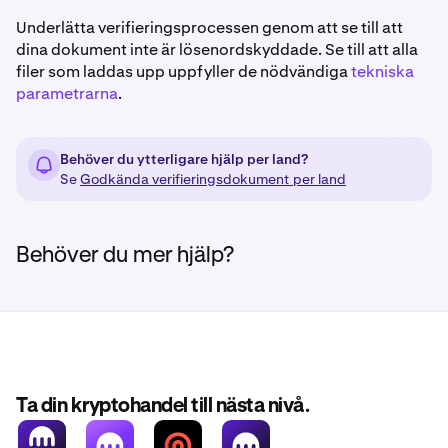
•
Dokument som utfärdats av en myndighet
Underlätta verifieringsprocessen genom att se till att
Ladda ner fil här
•
Hypoteksfaktura
dina dokument inte är lösenordskyddade. Se till att alla
Kontrollera att lämplig dokumentation slutförs och
•
filer som laddas upp uppfyller de nödvändiga
Lagfart eller ägandehandling till bostadsfastighet
tekniska
skickas in som en del i introduktions- eller
parametrarna
.
•
Hyres- eller leasingavtal med ägarens/hyresvärdens
efterlevnadsprocessen.
underskrift och hyresgästen/boenden
•
Fastighetsskattefaktura eller -deklaration
Behöver du ytterligare hjälp per land?
Se
Godkända verifieringsdokument per land
•
Intyg från icke-statlig/ideell organisation om tillfällig
hemvist
•
Röstkort
Behöver du mer hjälp?
•
Domstolsdokument (t.ex. jurykallelse)
Vi accepterar INTE adressändringsbrev från USPS.
Behandlingstiden för dokument på språk som använder
icke-latinska tecken (t.ex. ryska, kinesiska, thai,
hebreiska osv.) påskyndas avsevärt genom en
Ta din kryptohandel till nästa nivå.
auktoriserad översättning av adressbeviset.