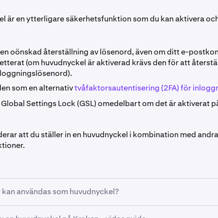
l är en ytterligare säkerhetsfunktion som du kan aktivera oc
en oönskad återställning av lösenord, även om ditt e-postkont
erat (om huvudnyckel är aktiverad krävs den för att återstäl
loggningslösenord).
en som en alternativ
tvåfaktorsautentisering (2FA) för inlogg
 Global Settings Lock (GSL) omedelbart om det är aktiverat på
rar att du ställer in en huvudnyckel i kombination med andr
tioner.
r kan användas som huvudnyckel?