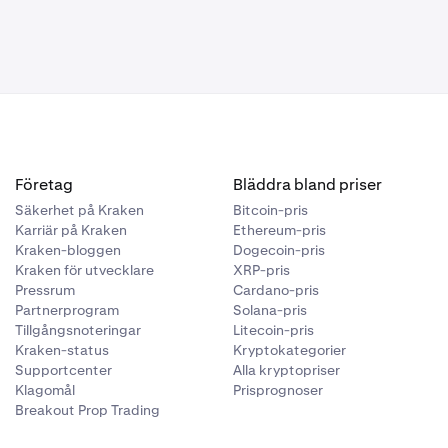
Företag
Bläddra bland priser
 ange din 2FA-
Säkerhet på Kraken
Bitcoin-pris
Karriär på Kraken
Ethereum-pris
vudnyckel.
Kraken-bloggen
Dogecoin-pris
Kraken för utvecklare
XRP-pris
Pressrum
Cardano-pris
Partnerprogram
Solana-pris
snitt
Tillgångsnoteringar
Litecoin-pris
Kraken-status
Kryptokategorier
Supportcenter
Alla kryptopriser
Klagomål
Prisprognoser
Breakout Prop Trading