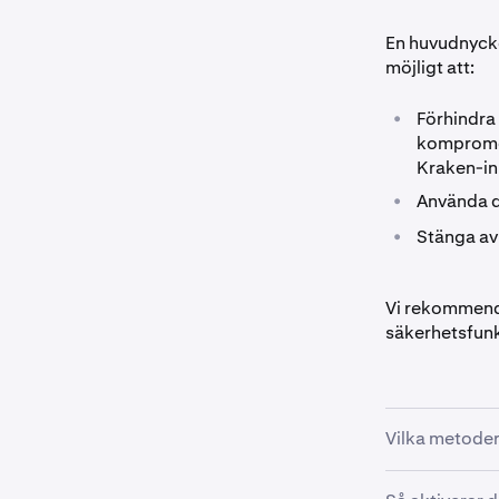
En huvudnycke
möjligt att:
•
Förhindra 
kompromett
Kraken-in
•
Använda d
•
Stänga av
Vi rekommende
säkerhetsfunk
Vilka metode