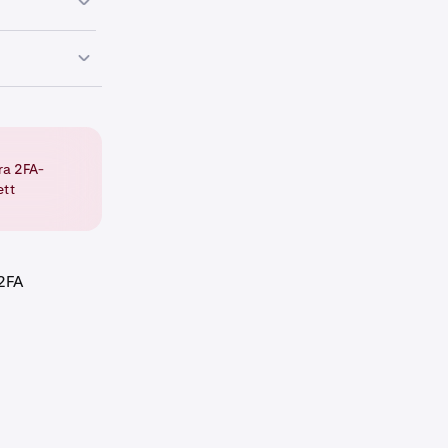
erhetsnycklar
ra 2FA-
ett
n Aktivera för
2FA
snyckel
.
vudnyckel.