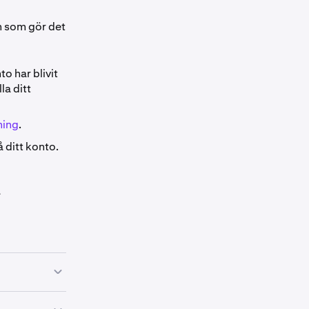
h som gör det
o har blivit
la ditt
ning
.
 ditt konto.
a