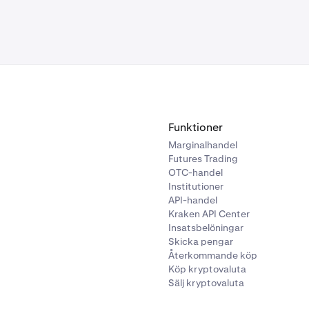
ssic:
ch klicka på ditt
namn
i det övre högra hörnet av sidan.
Säkerhet > 2FA-inställningar.
r till avsnittet Huvudnyckel och klicka på på/av-reglaget.
Funktioner
aktiverat 2FA för inloggning på ditt konto blir du ombedd att
Marginalhandel
Futures Trading
uktionerna på skärmen för att bekräfta inställningen av din hu
OTC-handel
Institutioner
API-handel
Kraken API Center
te ställa in en huvudnyckel i Kraken-gränssnittet.
Vilket Kraken-gräns
Insatsbelöningar
 jag?
Skicka pengar
Återkommande köp
Köp kryptovaluta
Sälj kryptovaluta