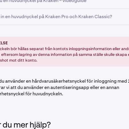
du en huvudnyckel på Kraken – videoguide
yckel (rekommenderas). För huvudnycklar stöder Kraken säk
der FIDO2-protokoll.
ringsapp
ag in en huvudnyckel på Kraken Pro och Kraken Classic?
lösenord
:
ELSE
ch klicka på din profilikon i det övre högra hörnet av sidan.
keln bör hållas separat från kontots inloggningsinformation eller and
 eftersom lagring av denna information på samma ställe skulle skapa 
Inställningar och navigera till fliken Säkerhet.
shot mot ditt konto.
r till avsnittet Avancerade inställningar och klicka på knappe
kel.
du använder en hårdvarusäkerhetsnyckel för inloggning med 
sedan ange din
2FA för inloggning
eller använda din
lösenord
 vi att du använder en autentiseringsapp eller en annan
hetsnyckel för huvudnyckeln.
den du föredrar.
uktionerna på skärmen för att bekräfta inställningen av din hu
 du mer hjälp?