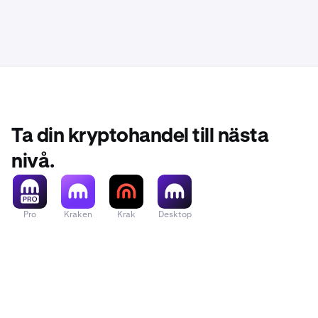
På Kraken Cla
Logga in
o
1
Klicka på 
2
Bläddra ne
3
Ta din kryptohandel till nästa
Om du har 
kod.
nivå.
Följ instr
4
Pro
Kraken
Krak
Desktop
Du kan in
använder