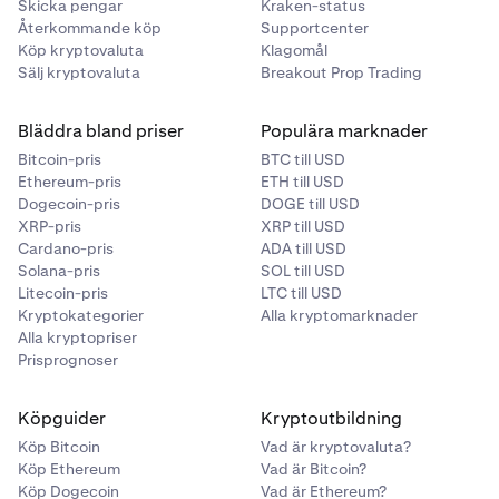
Skicka pengar
Kraken-status
Återkommande köp
Supportcenter
Köp kryptovaluta
Klagomål
Sälj kryptovaluta
Breakout Prop Trading
Bläddra bland priser
Populära marknader
Bitcoin-pris
BTC till USD
Ethereum-pris
ETH till USD
Dogecoin-pris
DOGE till USD
XRP-pris
XRP till USD
Cardano-pris
ADA till USD
Solana-pris
SOL till USD
Litecoin-pris
LTC till USD
Kryptokategorier
Alla kryptomarknader
Alla kryptopriser
Prisprognoser
Köpguider
Kryptoutbildning
Köp Bitcoin
Vad är kryptovaluta?
Köp Ethereum
Vad är Bitcoin?
Köp Dogecoin
Vad är Ethereum?