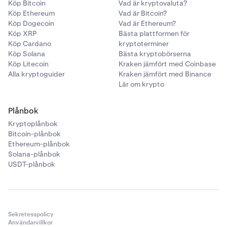
•
ATOM
Köp Bitcoin
Vad är kryptovaluta?
Köp Ethereum
Vad är Bitcoin?
•
LINK
Köp Dogecoin
Vad är Ethereum?
•
Köp XRP
DAI
Bästa plattformen för
Köp Cardano
kryptoterminer
•
PAXG
Köp Solana
Bästa kryptobörserna
Köp Litecoin
Kraken jämfört med Coinbase
•
USDC
Alla kryptoguider
Kraken jämfört med Binance
•
TRX
Lär om krypto
•
DOT
Plånbok
•
AAVE
Kryptoplånbok
•
MANA
Bitcoin-plånbok
Ethereum-plånbok
•
MATIC
Solana-plånbok
•
SOL
USDT-plånbok
•
AVAX
•
SHIB
•
FTM
Sekretesspolicy
Användarvillkor