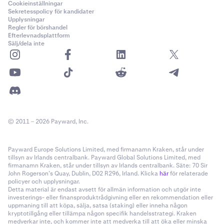
•
RUNE
Cookieinställningar
Sekretesspolicy för kandidater
•
NEAR
Upplysningar
Regler för börshandel
•
STX
Efterlevnadsplattform
Sälj/dela inte
•
SUI
•
PEPE
•
TAO
•
WIF
•
RENDER
© 2011 – 2026 Payward, Inc.
•
Quote Currency för det par som handlas, om det
inte
är en collateral currency.
Payward Europe Solutions Limited, med firmanamn Kraken, står under
•
Base Currency för det par som handlas, om det
inte
tillsyn av Irlands centralbank. Payward Global Solutions Limited, med
firmanamn Kraken, står under tillsyn av Irlands centralbank. Säte: 70 Sir
är en collateral currency
John Rogerson’s Quay, Dublin, D02 R296, Irland. Klicka
här
för relaterade
policyer och upplysningar.
Om förlusten är större än ditt saldo av collateral
Detta material är endast avsett för allmän information och utgör inte
investerings- eller finansproduktrådgivning eller en rekommendation eller
currencies, kommer andra medel på ditt konto att tas vid
uppmaning till att köpa, sälja, satsa (staking) eller inneha någon
behov.
kryptotillgång eller tillämpa någon specifik handelsstrategi. Kraken
medverkar inte, och kommer inte att medverka till att öka eller minska