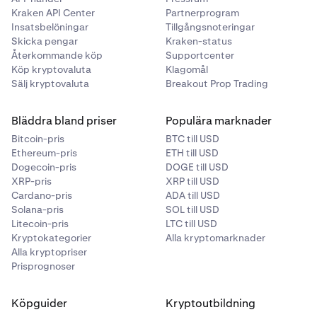
•
GBP
Belopp
Kraken API Center
Partnerprogram
•
AUD
Insatsbelöningar
Tillgångsnoteringar
För att helt stänga en öppen spot position på margin,
Skicka pengar
Kraken-status
•
ange samma belopp som den öppnande ordern. Om du
CAD
Återkommande köp
Supportcenter
utför en order för en stängningstransaktion för större
•
Köp kryptovaluta
JPY
Klagomål
volym än din spot position på margin, kommer du
Sälj kryptovaluta
Breakout Prop Trading
•
CHF
effektivt att skapa en ny spot position på margin på
motsatt sida (detta kallas att ”flippa” positionen).
•
BTC
Bläddra bland priser
Populära marknader
•
ETH
Bitcoin-pris
BTC till USD
Funktionen 'Noll volym'
Ethereum-pris
ETH till USD
•
XRP
För att stänga hela volymen av alla öppna positioner för
Dogecoin-pris
DOGE till USD
ett specifikt par kan du ange '0' som belopp för en
XRP-pris
•
XRP till USD
LTC
stängningstransaktionsorder. Detta kan vara
Cardano-pris
ADA till USD
•
DOGE
användbart för att stänga alla öppna spot positioner på
Solana-pris
SOL till USD
Litecoin-pris
LTC till USD
margin för ett specifikt par med en order, för att stänga
•
XLM
Kryptokategorier
Alla kryptomarknader
spot positioner för en specifik marknad under perioder
•
USDT
Alla kryptopriser
av volatilitet när positionens storlek ändras ofta, eller för
Prisprognoser
att stänga små återstående volymer av öppna spot
•
ADA
positioner på margin.
•
XTZ
Köpguider
Kryptoutbildning