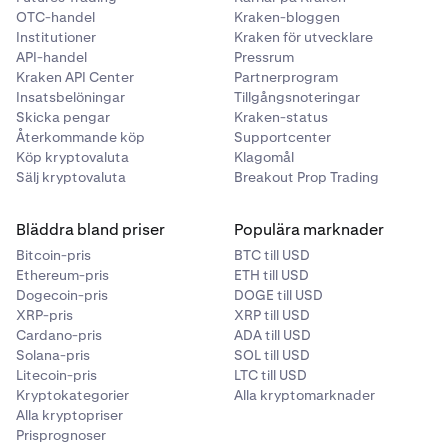
OTC-handel
Kraken-bloggen
Institutioner
Kraken för utvecklare
API-handel
Pressrum
Kraken API Center
Partnerprogram
Insatsbelöningar
Tillgångsnoteringar
Skicka pengar
Kraken-status
Återkommande köp
Supportcenter
Köp kryptovaluta
Klagomål
Sälj kryptovaluta
Breakout Prop Trading
Bläddra bland priser
Populära marknader
Bitcoin-pris
BTC till USD
Ethereum-pris
ETH till USD
Dogecoin-pris
DOGE till USD
XRP-pris
XRP till USD
Cardano-pris
ADA till USD
Solana-pris
SOL till USD
Litecoin-pris
LTC till USD
Kryptokategorier
Alla kryptomarknader
Alla kryptopriser
Prisprognoser