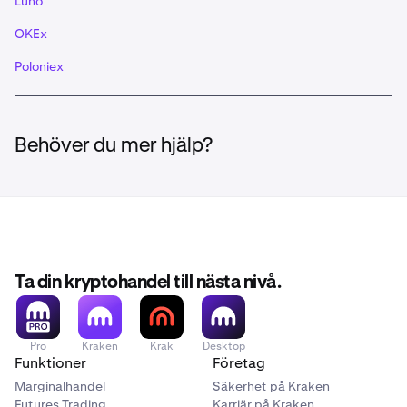
Luno
OKEx
Poloniex
Behöver du mer hjälp?
Ta din kryptohandel till nästa nivå.
Pro
Kraken
Krak
Desktop
Funktioner
Företag
Marginalhandel
Säkerhet på Kraken
Futures Trading
Karriär på Kraken