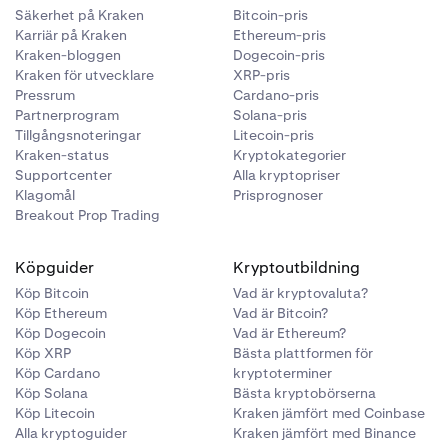
Säkerhet på Kraken
Bitcoin-pris
Karriär på Kraken
Ethereum-pris
Kraken-bloggen
Dogecoin-pris
Kraken för utvecklare
XRP-pris
Pressrum
Cardano-pris
Partnerprogram
Solana-pris
Tillgångsnoteringar
Litecoin-pris
Kraken-status
Kryptokategorier
Supportcenter
Alla kryptopriser
Klagomål
Prisprognoser
Breakout Prop Trading
Köpguider
Kryptoutbildning
Köp Bitcoin
Vad är kryptovaluta?
Köp Ethereum
Vad är Bitcoin?
Köp Dogecoin
Vad är Ethereum?
Köp XRP
Bästa plattformen för
Köp Cardano
kryptoterminer
Köp Solana
Bästa kryptobörserna
Köp Litecoin
Kraken jämfört med Coinbase
Alla kryptoguider
Kraken jämfört med Binance