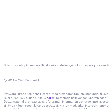
Sekretesspolicy
Användarvillkor
Cookieinställningar
Sekretesspolicy för kandi
© 2011 – 2026 Payward, Inc.
Payward Europe Solutions Limited, med firmanamn Kraken, står under tillsyn a
Dublin, D02 R296, Irland. Klicka
här
för relaterade policyer och upplysningar.
Detta material är endast avsett för allmän information och utgör inte invester
tillämpa någon specifik handelsstrategi. Kraken medverkar inte, och kommer i