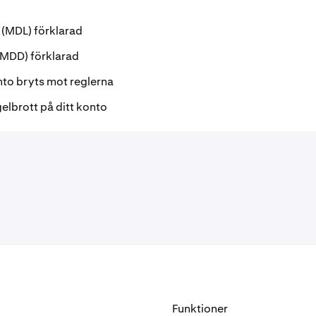
 (MDL) förklarad
DD) förklarad
nto bryts mot reglerna
gelbrott på ditt konto
Funktioner