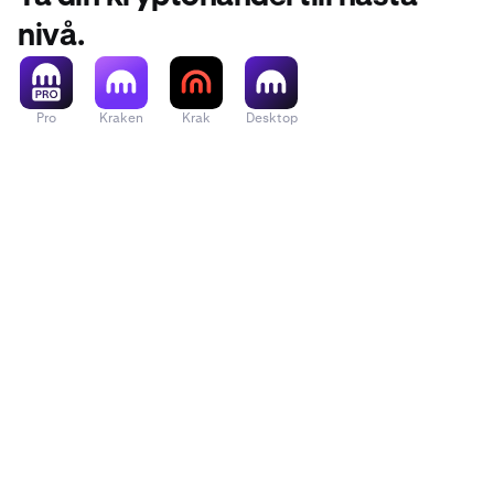
nivå.
Pro
Kraken
Krak
Desktop