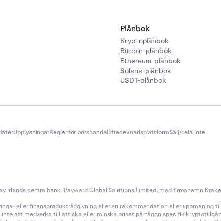
Plånbok
Kryptoplånbok
Bitcoin-plånbok
Ethereum-plånbok
Solana-plånbok
USDT-plånbok
dater
Upplysningar
Regler för börshandel
Efterlevnadsplattform
Sälj/dela inte
v Irlands centralbank. Payward Global Solutions Limited, med firmanamn Kraken, 
ings- eller finansproduktrådgivning eller en rekommendation eller uppmaning till a
nte att medverka till att öka eller minska priset på någon specifik kryptotillg