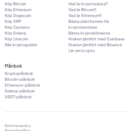
Köp Bitcoin
Vad är kryptovaluta?
Köp Ethereum
Vad är Bitcoin?
Köp Dogecoin
Vad är Ethereum?
Köp XRP
Bästa plattformen för
Köp Cardano
kryptoterminer
Köp Solana
Bästa kryptobörserna
Köp Litecoin
Kraken jämfört med Coinbase
Alla kryptoguider
Kraken jämfört med Binance
Lär om krypto
Plånbok
Kryptoplånbok
Bitcoin-plånbok
Ethereum-plånbok
Solana-plånbok
USDT-plånbok
Sekretesspolicy
Användarvillkor