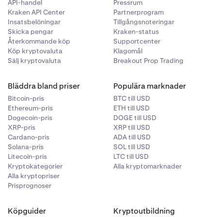
API-handel
Pressrum
Kraken API Center
Partnerprogram
Insatsbelöningar
Tillgångsnoteringar
Skicka pengar
Kraken-status
Återkommande köp
Supportcenter
Köp kryptovaluta
Klagomål
Sälj kryptovaluta
Breakout Prop Trading
Bläddra bland priser
Populära marknader
Bitcoin-pris
BTC till USD
Ethereum-pris
ETH till USD
Dogecoin-pris
DOGE till USD
XRP-pris
XRP till USD
Cardano-pris
ADA till USD
Solana-pris
SOL till USD
Litecoin-pris
LTC till USD
Kryptokategorier
Alla kryptomarknader
Alla kryptopriser
Prisprognoser
Köpguider
Kryptoutbildning