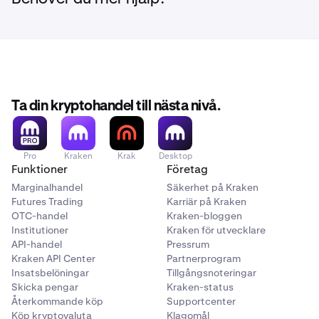
saldon.
konvertering. Här ser du i detalj listan över små saldon
saldon.
som använts i konverteringen med respektive
konverterade belopp.
Ta din kryptohandel till nästa nivå.
Pro
Kraken
Krak
Desktop
Funktioner
Företag
Marginalhandel
Säkerhet på Kraken
Futures Trading
Karriär på Kraken
OTC-handel
Kraken-bloggen
Institutioner
Kraken för utvecklare
API-handel
Pressrum
Kraken API Center
Partnerprogram
Insatsbelöningar
Tillgångsnoteringar
Skicka pengar
Kraken-status
Återkommande köp
Supportcenter
Köp kryptovaluta
Klagomål