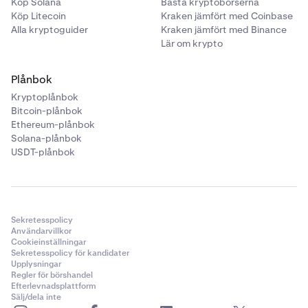
Köp Solana
Bästa kryptobörserna
Köp Litecoin
Kraken jämfört med Coinbase
Alla kryptoguider
Kraken jämfört med Binance
Lär om krypto
Plånbok
Kryptoplånbok
Bitcoin-plånbok
Ethereum-plånbok
Solana-plånbok
USDT-plånbok
Sekretesspolicy
Användarvillkor
Cookieinställningar
Sekretesspolicy för kandidater
Upplysningar
Regler för börshandel
Efterlevnadsplattform
Sälj/dela inte