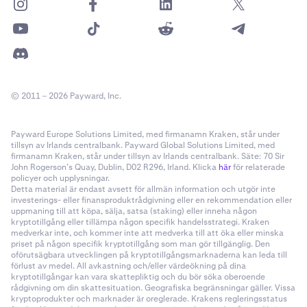
© 2011 – 2026 Payward, Inc.
Payward Europe Solutions Limited, med firmanamn Kraken, står under
tillsyn av Irlands centralbank. Payward Global Solutions Limited, med
firmanamn Kraken, står under tillsyn av Irlands centralbank. Säte: 70 Sir
John Rogerson’s Quay, Dublin, D02 R296, Irland. Klicka
här
för relaterade
policyer och upplysningar.
Detta material är endast avsett för allmän information och utgör inte
investerings- eller finansproduktrådgivning eller en rekommendation eller
uppmaning till att köpa, sälja, satsa (staking) eller inneha någon
kryptotillgång eller tillämpa någon specifik handelsstrategi. Kraken
medverkar inte, och kommer inte att medverka till att öka eller minska
priset på någon specifik kryptotillgång som man gör tillgänglig. Den
oförutsägbara utvecklingen på kryptotillgångsmarknaderna kan leda till
förlust av medel. All avkastning och/eller värdeökning på dina
kryptotillgångar kan vara skattepliktig och du bör söka oberoende
rådgivning om din skattesituation. Geografiska begränsningar gäller. Vissa
kryptoprodukter och marknader är oreglerade. Krakens regleringsstatus