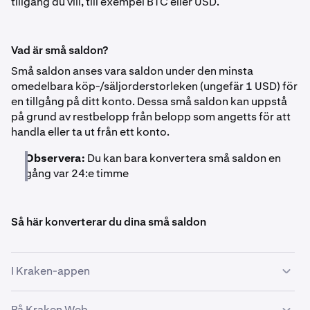
tillgång du vill, till exempel BTC eller USD.
Vad är små saldon?
Små saldon anses vara saldon under den minsta
omedelbara köp-/säljorderstorleken (ungefär 1 USD) för
en tillgång på ditt konto. Dessa små saldon kan uppstå
på grund av restbelopp från belopp som angetts för att
handla eller ta ut från ett konto.
Observera:
Du kan bara konvertera små saldon en
gång var 24:e timme
Så här konverterar du dina små saldon
I Kraken-appen
På Kraken Web