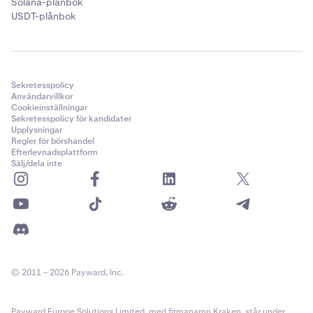
Solana-plånbok
USDT-plånbok
Sekretesspolicy
Användarvillkor
Cookieinställningar
Sekretesspolicy för kandidater
Upplysningar
Regler för börshandel
Efterlevnadsplattform
Sälj/dela inte
© 2011 – 2026 Payward, Inc.
Payward Europe Solutions Limited, med firmanamn Kraken, står under