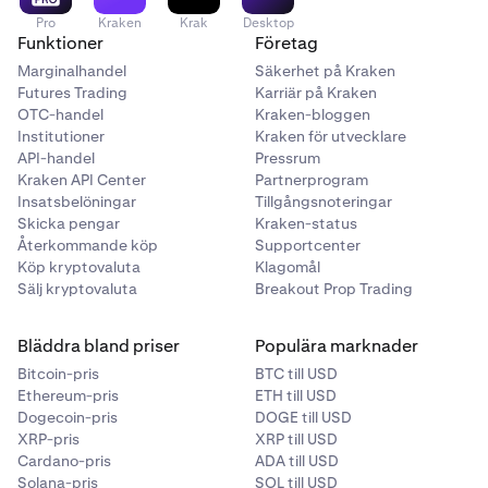
Pro
Kraken
Krak
Desktop
Funktioner
Företag
Marginalhandel
Säkerhet på Kraken
Futures Trading
Karriär på Kraken
OTC-handel
Kraken-bloggen
Institutioner
Kraken för utvecklare
API-handel
Pressrum
Kraken API Center
Partnerprogram
Insatsbelöningar
Tillgångsnoteringar
Skicka pengar
Kraken-status
Återkommande köp
Supportcenter
Köp kryptovaluta
Klagomål
Sälj kryptovaluta
Breakout Prop Trading
Bläddra bland priser
Populära marknader
Bitcoin-pris
BTC till USD
Ethereum-pris
ETH till USD
Dogecoin-pris
DOGE till USD
XRP-pris
XRP till USD
Cardano-pris
ADA till USD
Solana-pris
SOL till USD