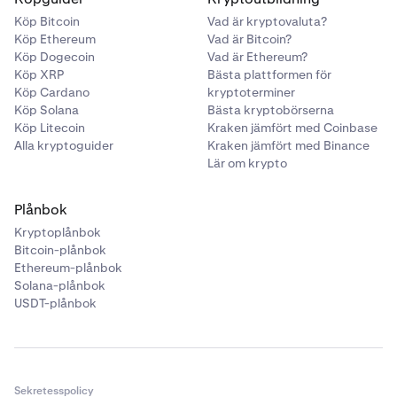
ZEX.
•
xStocks
är inte tillgängligt i Kanada.
Köp Bitcoin
Vad är kryptovaluta?
Köp Ethereum
Vad är Bitcoin?
•
SpaceX IPO via xStocks är inte tillgänglig för kunder i
Derivathandel
Köp Dogecoin
Vad är Ethereum?
Kanada.
Köp XRP
Bästa plattformen för
Köp Cardano
kryptoterminer
Mäklartjänster tillhandahålls av NinjaTrader Clearing,
Köp Solana
Bästa kryptobörserna
LLC som bedriver verksamhet under namnet Kraken
Köp Litecoin
Kraken jämfört med Coinbase
Derivatives US, en Futures Commission Merchant
Alla kryptoguider
Kraken jämfört med Binance
registrerad hos Commodity Futures Trading
Lär om krypto
Commission (CFTC) och medlem av National Futures
Association (NFA ID #0309379).
Plånbok
Marginalhandelskrav
Kryptoplånbok
Bitcoin-plånbok
Ethereum-plånbok
•
Marginalhandel är tillgänglig för behöriga
Solana-plånbok
USDT-plånbok
privatkunder i USA
samt för amerikanska kunder
som självintygat sig som
Eligible Contract
Participant (ECP)
.
Intäktsbegränsningar.
Sekretesspolicy