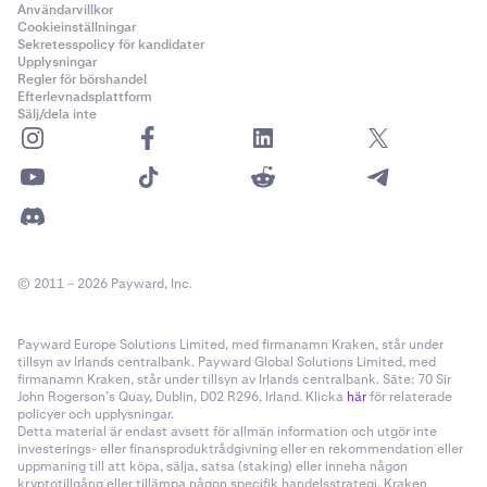
Användarvillkor
Cookieinställningar
Sekretesspolicy för kandidater
•
Amerikanska kunder (utom
amerikanska
Upplysningar
ackrediterade investerare
) kan inte använda
Opt-In-
Regler för börshandel
belöningar.
Efterlevnadsplattform
Sälj/dela inte
•
Krakens belöningsfunktion
är endast tillgänglig i
vissa amerikanska delstater.
•
Staking av Flare (FLR) är inte tillgängligt i USA.
xStocks-begränsningar:
© 2011 – 2026 Payward, Inc.
•
xStocks
är
inte
tillgängligt i USA.
•
SpaceX-börsnoteringen via xStocks är inte
Payward Europe Solutions Limited, med firmanamn Kraken, står under
tillgänglig för kunder i USA.
tillsyn av Irlands centralbank. Payward Global Solutions Limited, med
firmanamn Kraken, står under tillsyn av Irlands centralbank. Säte: 70 Sir
John Rogerson’s Quay, Dublin, D02 R296, Irland. Klicka
här
för relaterade
policyer och upplysningar.
Detta material är endast avsett för allmän information och utgör inte
investerings- eller finansproduktrådgivning eller en rekommendation eller
uppmaning till att köpa, sälja, satsa (staking) eller inneha någon
kryptotillgång eller tillämpa någon specifik handelsstrategi. Kraken