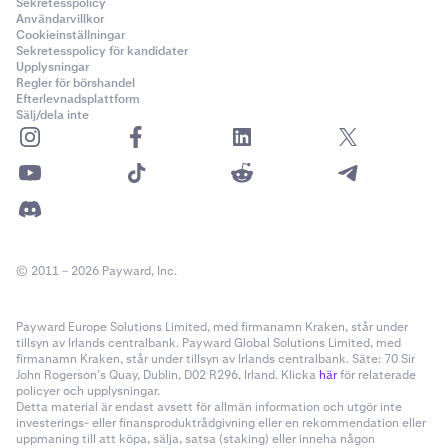
Sekretesspolicy
Användarvillkor
Cookieinställningar
Sekretesspolicy för kandidater
Upplysningar
Regler för börshandel
Efterlevnadsplattform
Sälj/dela inte
© 2011 – 2026 Payward, Inc.
Payward Europe Solutions Limited, med firmanamn Kraken, står under
tillsyn av Irlands centralbank. Payward Global Solutions Limited, med
firmanamn Kraken, står under tillsyn av Irlands centralbank. Säte: 70 Sir
John Rogerson’s Quay, Dublin, D02 R296, Irland. Klicka
här
för relaterade
policyer och upplysningar.
Detta material är endast avsett för allmän information och utgör inte
investerings- eller finansproduktrådgivning eller en rekommendation eller
uppmaning till att köpa, sälja, satsa (staking) eller inneha någon