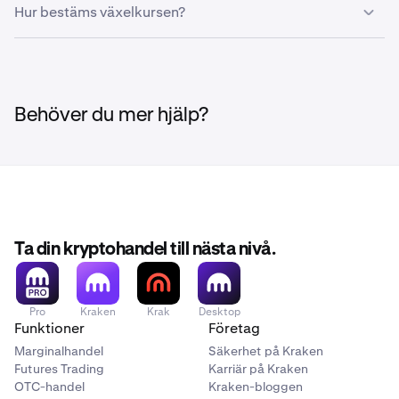
Nej, alla insatta BRL kommer automatiskt att
Hur bestäms växelkursen?
konverteras till USD.
Krakens betalningsleverantörer använder ett nätverk av
valutamäklare för att tillhandahålla en realtidsväxelkurs
från BRL till USD varje gång en transaktion initieras. Den
exakta växelkursen, inklusive skatter och avgifter, visas
Behöver du mer hjälp?
innan du slutför din betalning.
Ta din kryptohandel till nästa nivå.
Pro
Kraken
Krak
Desktop
Funktioner
Företag
Marginalhandel
Säkerhet på Kraken
Futures Trading
Karriär på Kraken
OTC-handel
Kraken-bloggen