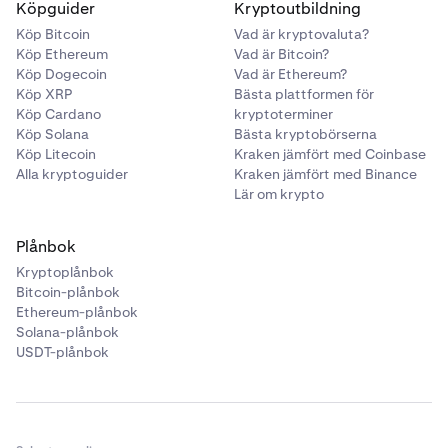
Köpguider
Kryptoutbildning
Köp Bitcoin
Vad är kryptovaluta?
Köp Ethereum
Vad är Bitcoin?
Köp Dogecoin
Vad är Ethereum?
Köp XRP
Bästa plattformen för
Köp Cardano
kryptoterminer
Köp Solana
Bästa kryptobörserna
Köp Litecoin
Kraken jämfört med Coinbase
Alla kryptoguider
Kraken jämfört med Binance
Lär om krypto
Plånbok
Kryptoplånbok
Bitcoin-plånbok
Ethereum-plånbok
Solana-plånbok
USDT-plånbok