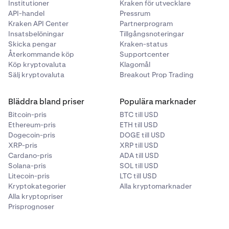
Institutioner
Kraken för utvecklare
API-handel
Pressrum
Kraken API Center
Partnerprogram
Insatsbelöningar
Tillgångsnoteringar
Skicka pengar
Kraken-status
Återkommande köp
Supportcenter
Köp kryptovaluta
Klagomål
Sälj kryptovaluta
Breakout Prop Trading
Bläddra bland priser
Populära marknader
Bitcoin-pris
BTC till USD
Ethereum-pris
ETH till USD
Dogecoin-pris
DOGE till USD
XRP-pris
XRP till USD
Cardano-pris
ADA till USD
Solana-pris
SOL till USD
Litecoin-pris
LTC till USD
Kryptokategorier
Alla kryptomarknader
Alla kryptopriser
Prisprognoser