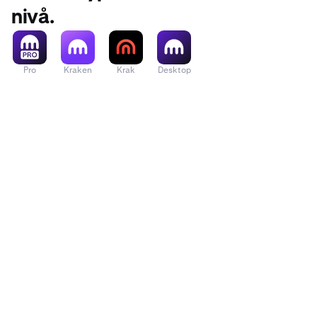
nivå.
Pro
Kraken
Krak
Desktop