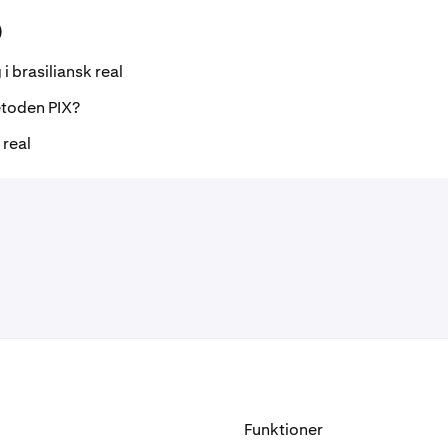
)
i brasiliansk real
etoden PIX?
 real
Funktioner