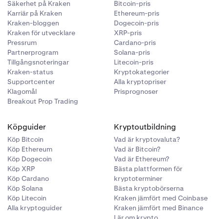
Säkerhet på Kraken
Bitcoin-pris
Karriär på Kraken
Ethereum-pris
Kraken-bloggen
Dogecoin-pris
Kraken för utvecklare
XRP-pris
Pressrum
Cardano-pris
Partnerprogram
Solana-pris
Tillgångsnoteringar
Litecoin-pris
Kraken-status
Kryptokategorier
Supportcenter
Alla kryptopriser
Klagomål
Prisprognoser
Breakout Prop Trading
Köpguider
Kryptoutbildning
Köp Bitcoin
Vad är kryptovaluta?
Köp Ethereum
Vad är Bitcoin?
Köp Dogecoin
Vad är Ethereum?
Köp XRP
Bästa plattformen för
Köp Cardano
kryptoterminer
Köp Solana
Bästa kryptobörserna
Köp Litecoin
Kraken jämfört med Coinbase
Alla kryptoguider
Kraken jämfört med Binance
Lär om krypto