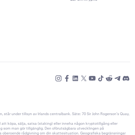
står under tillsyn av Irlands centralbank. Säte: 70 Sir John Rogerson’s Quay,
tt köpa, sälja, satsa (staking) eller inneha någon kryptotillgång eller
ång som man gör tillgänglig. Den oförutsägbara utvecklingen på
öka oberoende rådgivning om din skattesituation. Geografiska begränsningar