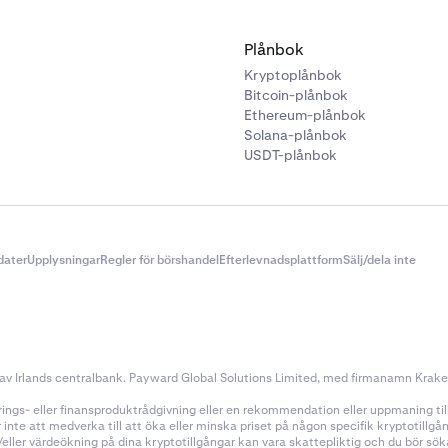
Plånbok
Kryptoplånbok
Bitcoin-plånbok
Ethereum-plånbok
Solana-plånbok
USDT-plånbok
dater
Upplysningar
Regler för börshandel
Efterlevnadsplattform
Sälj/dela inte
v Irlands centralbank. Payward Global Solutions Limited, med firmanamn Kraken, 
ings- eller finansproduktrådgivning eller en rekommendation eller uppmaning till a
nte att medverka till att öka eller minska priset på någon specifik kryptotillg
h/eller värdeökning på dina kryptotillgångar kan vara skattepliktig och du bör s