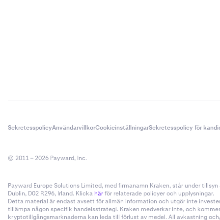
Sekretesspolicy
Användarvillkor
Cookieinställningar
Sekretesspolicy för kandi
© 2011 – 2026 Payward, Inc.
Payward Europe Solutions Limited, med firmanamn Kraken, står under tillsyn a
Dublin, D02 R296, Irland. Klicka
här
för relaterade policyer och upplysningar.
Detta material är endast avsett för allmän information och utgör inte invester
tillämpa någon specifik handelsstrategi. Kraken medverkar inte, och kommer i
kryptotillgångsmarknaderna kan leda till förlust av medel. All avkastning oc