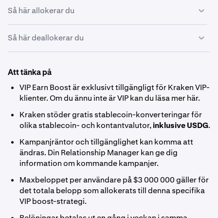
Så här allokerar du
Så här deallokerar du
Öppna
Kraken Pro
och välj
Earn
från sidofältet till
1
vänster.
Eftersom VIP boost använder en flexibel strategi kan du
deallokera din USDG när som helst utan väntetid. Så här
Att tänka på
deallokerar du:
VIP Earn Boost är exklusivt tillgängligt för Kraken VIP-
klienter. Om du ännu inte är VIP kan du läsa mer
här
.
Gå till
Earn-sidan på Kraken Pro
och hitta USDG
under fliken
Allokerat
.
Kraken stöder
gratis stablecoin-konverteringar
för
olika stablecoin- och kontantvalutor,
inklusive USDG
.
Välj tillgången och välj
Deallokera
.
Kampanjräntor och tillgänglighet kan komma att
Ange det belopp du vill ta bort och bekräfta.
ändras. Din Relationship Manager kan ge dig
Dina medel kommer att vara tillgängliga i ditt spot-saldo
information om kommande kampanjer.
omedelbart.
Maxbeloppet per användare på $3 000 000 gäller för
det totala belopp som allokerats till denna specifika
VIP boost-strategi.
Belöningar betalas ut en gång i veckan i samma