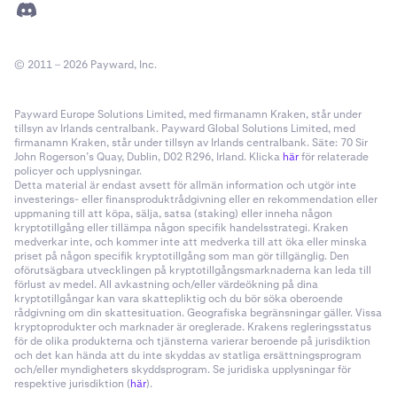
© 2011 – 2026 Payward, Inc.
Payward Europe Solutions Limited, med firmanamn Kraken, står under
tillsyn av Irlands centralbank. Payward Global Solutions Limited, med
firmanamn Kraken, står under tillsyn av Irlands centralbank. Säte: 70 Sir
John Rogerson’s Quay, Dublin, D02 R296, Irland. Klicka
här
för relaterade
policyer och upplysningar.
Detta material är endast avsett för allmän information och utgör inte
investerings- eller finansproduktrådgivning eller en rekommendation eller
uppmaning till att köpa, sälja, satsa (staking) eller inneha någon
kryptotillgång eller tillämpa någon specifik handelsstrategi. Kraken
medverkar inte, och kommer inte att medverka till att öka eller minska
priset på någon specifik kryptotillgång som man gör tillgänglig. Den
oförutsägbara utvecklingen på kryptotillgångsmarknaderna kan leda till
förlust av medel. All avkastning och/eller värdeökning på dina
kryptotillgångar kan vara skattepliktig och du bör söka oberoende
rådgivning om din skattesituation. Geografiska begränsningar gäller. Vissa
kryptoprodukter och marknader är oreglerade. Krakens regleringsstatus
för de olika produkterna och tjänsterna varierar beroende på jurisdiktion
och det kan hända att du inte skyddas av statliga ersättningsprogram
och/eller myndigheters skyddsprogram. Se juridiska upplysningar för
respektive jurisdiktion (
här
).