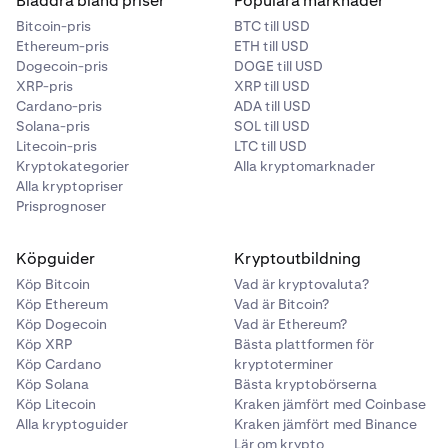
Bläddra bland priser
Populära marknader
Serbien, Seychellerna, Singapore, Sint Maarten,
Bitcoin-pris
BTC till USD
Salomonöarna, Somalia, Sydafrika, Sydkorea, Sri Lanka,
Ethereum-pris
ETH till USD
Surinam, Schweiz, Taiwan, Tanzania, Thailand, Östtimor,
Dogecoin-pris
DOGE till USD
Togo, Tonga, Trinidad och Tobago, Tunisien, Turkiet,
XRP-pris
XRP till USD
Turkmenistan, Turks- och Caicosöarna, Uganda, Ukraina
Cardano-pris
ADA till USD
(minus 0C), Uruguay, Uzbekistan, Vanuatu, Venezuela,
Solana-pris
SOL till USD
Vietnam, Zambia, Zimbabwe.
Granska detaljerna, inklusive väntetiden för
Litecoin-pris
LTC till USD
6
Kryptokategorier
Alla kryptomarknader
deallokering, utbetalningsfrekvensen och
Alla kryptopriser
belöningsvalutan.
Prisprognoser
Välj
Allokera
för att bekräfta. Du kommer att se en
7
bekräftelseskärm när din allokering har initierats.
Köpguider
Kryptoutbildning
Ditt nästa utbetalningsdatum kommer att visas på
Köp Bitcoin
Vad är kryptovaluta?
bekräftelseskärmen.
Köp Ethereum
Vad är Bitcoin?
Köp Dogecoin
Vad är Ethereum?
Köp XRP
Bästa plattformen för
Köp Cardano
kryptoterminer
Köp Solana
Bästa kryptobörserna
Köp Litecoin
Kraken jämfört med Coinbase
Alla kryptoguider
Kraken jämfört med Binance
Lär om krypto