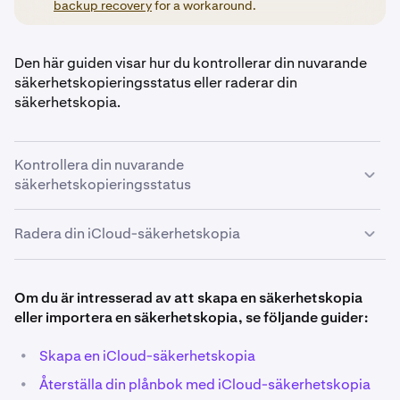
backup recovery
for a workaround.
Den här guiden visar hur du kontrollerar din nuvarande
säkerhetskopieringsstatus eller raderar din
säkerhetskopia.
Kontrollera din nuvarande
säkerhetskopieringsstatus
Vill du bekräfta statusen för din iCloud-säkerhetskopia?
Radera din iCloud-säkerhetskopia
Följ bara dessa steg:
VIKTIGT:
Om du är intresserad av att skapa en säkerhetskopia
Öppna din Kraken Wallet-app och navigera till
1
Innan du raderar din iCloud-säkerhetskopia, se till att
eller importera en säkerhetskopia, se följande guider:
Inställningar
.
du har skrivit ner din 12-ords Secret Recovery Phrase
och förvarat den på en säker plats.
På sidan Inställningar trycker du på
Plånböcker &
2
•
Skapa en iCloud-säkerhetskopia
Om du förlorar din Secret Recovery Phrase och inte kan
säkerhetskopior.
komma åt din Kraken Wallet, finns det inget sätt att
•
Återställa din plånbok med iCloud-säkerhetskopia
återställa din plånbok – dina tillgångar är förlorade för