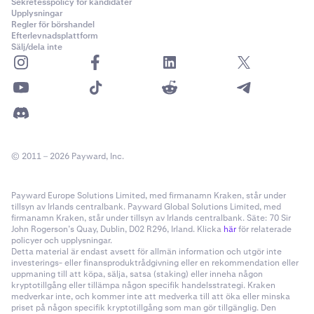
Sekretesspolicy för kandidater
Upplysningar
Regler för börshandel
Efterlevnadsplattform
Sälj/dela inte
© 2011 – 2026 Payward, Inc.
Payward Europe Solutions Limited, med firmanamn Kraken, står under
tillsyn av Irlands centralbank. Payward Global Solutions Limited, med
firmanamn Kraken, står under tillsyn av Irlands centralbank. Säte: 70 Sir
John Rogerson’s Quay, Dublin, D02 R296, Irland. Klicka
här
för relaterade
policyer och upplysningar.
Detta material är endast avsett för allmän information och utgör inte
investerings- eller finansproduktrådgivning eller en rekommendation eller
uppmaning till att köpa, sälja, satsa (staking) eller inneha någon
kryptotillgång eller tillämpa någon specifik handelsstrategi. Kraken
medverkar inte, och kommer inte att medverka till att öka eller minska
priset på någon specifik kryptotillgång som man gör tillgänglig. Den