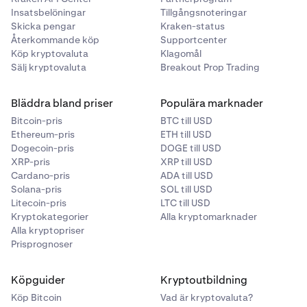
Slutför auktoriseringssteget,
Använd Face ID för att
5
Insatsbelöningar
Tillgångsnoteringar
logga in.
Skicka pengar
Kraken-status
Återkommande köp
Supportcenter
Köp kryptovaluta
Klagomål
Din säkerhetskopia bör nu vara raderad. Du kan
6
Sälj kryptovaluta
Breakout Prop Trading
bekräfta detta genom att återgå till skärmen
Inställningar och se statusen för din iCloud-
Bläddra bland priser
Populära marknader
säkerhetskopia.
Bitcoin-pris
BTC till USD
Ethereum-pris
ETH till USD
Dogecoin-pris
DOGE till USD
XRP-pris
XRP till USD
Cardano-pris
ADA till USD
Solana-pris
SOL till USD
Litecoin-pris
LTC till USD
Kryptokategorier
Alla kryptomarknader
Alla kryptopriser
Prisprognoser
Köpguider
Kryptoutbildning
Köp Bitcoin
Vad är kryptovaluta?