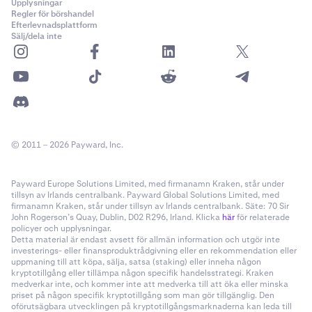
Upplysningar
Regler för börshandel
✅
Efterlevnadsplattform
Sälj/dela inte
✅
Mina Protocol (MINA)
-
✅
© 2011 – 2026 Payward, Inc.
Payward Europe Solutions Limited, med firmanamn Kraken, står under
Secret Network (SCRT)
tillsyn av Irlands centralbank. Payward Global Solutions Limited, med
firmanamn Kraken, står under tillsyn av Irlands centralbank. Säte: 70 Sir
✅
John Rogerson’s Quay, Dublin, D02 R296, Irland. Klicka
här
för relaterade
policyer och upplysningar.
✅
Detta material är endast avsett för allmän information och utgör inte
investerings- eller finansproduktrådgivning eller en rekommendation eller
uppmaning till att köpa, sälja, satsa (staking) eller inneha någon
kryptotillgång eller tillämpa någon specifik handelsstrategi. Kraken
medverkar inte, och kommer inte att medverka till att öka eller minska
Sei Network (SEI)
priset på någon specifik kryptotillgång som man gör tillgänglig. Den
oförutsägbara utvecklingen på kryptotillgångsmarknaderna kan leda till
✅