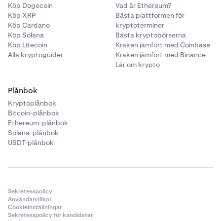
Köp Dogecoin
Vad är Ethereum?
APY-nivåerna i appen är uppskattningar och inkluderar
Köp XRP
Bästa plattformen för
Kava (KAVA)
inte Krakens provision. Mer information finns i våra
Köp Cardano
kryptoterminer
Köp Solana
Bästa kryptobörserna
✅
användarvillkor
.
Köp Litecoin
Kraken jämfört med Coinbase
✅
Alla kryptoguider
Kraken jämfört med Binance
Lär om krypto
Kusama (KSM)
Plånbok
✅
Kryptoplånbok
Bitcoin-plånbok
✅
Ethereum-plånbok
Solana-plånbok
USDT-plånbok
Near Protocol (NEAR)
✅
✅
Sekretesspolicy
Användarvillkor
Cookieinställningar
Sekretesspolicy för kandidater
Polygon (POL)