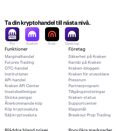
Ta din kryptohandel till nästa nivå.
Pro
Kraken
Krak
Desktop
Funktioner
Företag
Marginalhandel
Säkerhet på Kraken
Futures Trading
Karriär på Kraken
OTC-handel
Kraken-bloggen
Institutioner
Kraken för utvecklare
API-handel
Pressrum
Kraken API Center
Partnerprogram
Insatsbelöningar
Tillgångsnoteringar
Skicka pengar
Kraken-status
Återkommande köp
Supportcenter
Köp kryptovaluta
Klagomål
Sälj kryptovaluta
Breakout Prop Trading
Bläddra bland priser
Populära marknader