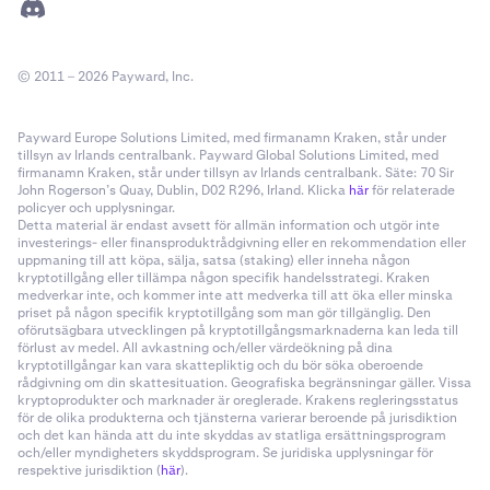
© 2011 – 2026 Payward, Inc.
Payward Europe Solutions Limited, med firmanamn Kraken, står under
tillsyn av Irlands centralbank. Payward Global Solutions Limited, med
firmanamn Kraken, står under tillsyn av Irlands centralbank. Säte: 70 Sir
John Rogerson’s Quay, Dublin, D02 R296, Irland. Klicka
här
för relaterade
policyer och upplysningar.
Detta material är endast avsett för allmän information och utgör inte
investerings- eller finansproduktrådgivning eller en rekommendation eller
uppmaning till att köpa, sälja, satsa (staking) eller inneha någon
kryptotillgång eller tillämpa någon specifik handelsstrategi. Kraken
medverkar inte, och kommer inte att medverka till att öka eller minska
priset på någon specifik kryptotillgång som man gör tillgänglig. Den
oförutsägbara utvecklingen på kryptotillgångsmarknaderna kan leda till
förlust av medel. All avkastning och/eller värdeökning på dina
kryptotillgångar kan vara skattepliktig och du bör söka oberoende
rådgivning om din skattesituation. Geografiska begränsningar gäller. Vissa
kryptoprodukter och marknader är oreglerade. Krakens regleringsstatus
för de olika produkterna och tjänsterna varierar beroende på jurisdiktion
och det kan hända att du inte skyddas av statliga ersättningsprogram
och/eller myndigheters skyddsprogram. Se juridiska upplysningar för
respektive jurisdiktion (
här
).