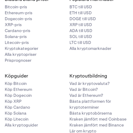
Bitcoin-pris
BTC till USD
Ethereum-pris
ETH till USD
Dogecoin-pris
DOGE till USD
XRP-pris
XRP till USD
Cardano-pris
ADA till USD
Solana-pris
SOL till USD
Litecoin-pris
LTC till USD
Kryptokategorier
Alla kryptomarknader
Alla kryptopriser
Prisprognoser
Köpguider
Kryptoutbildning
Köp Bitcoin
Vad är kryptovaluta?
Köp Ethereum
Vad är Bitcoin?
Köp Dogecoin
Vad är Ethereum?
Köp XRP
Bästa plattformen för
Köp Cardano
kryptoterminer
Köp Solana
Bästa kryptobörserna
Köp Litecoin
Kraken jämfört med Coinbase
Alla kryptoguider
Kraken jämfört med Binance
Lär om krypto