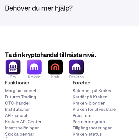
att ta reda på hur man gör det.
Lagra din installationsnyckel för autentisering
likadant som ett lösenord
Behöver du mer hjälp?
Vi rekommenderar inte att den lagras digitalt.
Om installationsnyckeln inte lagras på ett säkert sätt kan
den äventyras och användas för att få tillgång till ditt
konto. Dela inte din installationsnyckel med någon,
inklusive vårt supportteam. Ett säkrare alternativ till att
Ta din kryptohandel till nästa nivå.
skriva ner din installationsnyckel är att ställa in en
huvudnyckel
på en separat plats och enhet, eller istället
använda en
hårdvarunyckel
.
Pro
Kraken
Krak
Desktop
Funktioner
Företag
Marginalhandel
Säkerhet på Kraken
Futures Trading
Karriär på Kraken
OTC-handel
Kraken-bloggen
Institutioner
Kraken för utvecklare
API-handel
Pressrum
Kraken API Center
Partnerprogram
Insatsbelöningar
Tillgångsnoteringar
Skicka pengar
Kraken-status