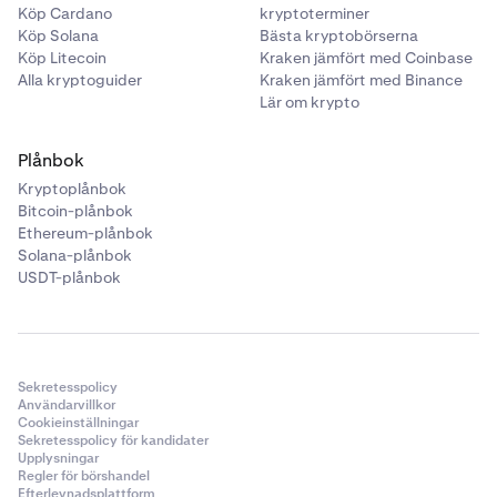
Köp Cardano
kryptoterminer
Köp Solana
Bästa kryptobörserna
Köp Litecoin
Kraken jämfört med Coinbase
Alla kryptoguider
Kraken jämfört med Binance
Lär om krypto
Plånbok
Kryptoplånbok
Bitcoin-plånbok
Ethereum-plånbok
Solana-plånbok
USDT-plånbok
Sekretesspolicy
Användarvillkor
Cookieinställningar
Sekretesspolicy för kandidater
Upplysningar
Regler för börshandel
Efterlevnadsplattform