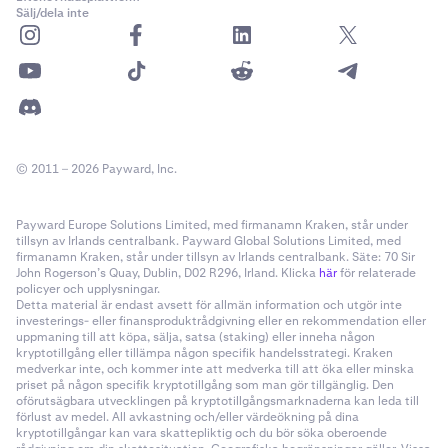
Sälj/dela inte
© 2011 – 2026 Payward, Inc.
Payward Europe Solutions Limited, med firmanamn Kraken, står under
tillsyn av Irlands centralbank. Payward Global Solutions Limited, med
firmanamn Kraken, står under tillsyn av Irlands centralbank. Säte: 70 Sir
John Rogerson’s Quay, Dublin, D02 R296, Irland. Klicka
här
för relaterade
policyer och upplysningar.
Detta material är endast avsett för allmän information och utgör inte
investerings- eller finansproduktrådgivning eller en rekommendation eller
uppmaning till att köpa, sälja, satsa (staking) eller inneha någon
kryptotillgång eller tillämpa någon specifik handelsstrategi. Kraken
medverkar inte, och kommer inte att medverka till att öka eller minska
priset på någon specifik kryptotillgång som man gör tillgänglig. Den
oförutsägbara utvecklingen på kryptotillgångsmarknaderna kan leda till
förlust av medel. All avkastning och/eller värdeökning på dina
kryptotillgångar kan vara skattepliktig och du bör söka oberoende