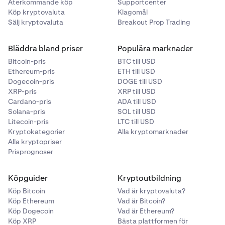
Återkommande köp
Supportcenter
Köp kryptovaluta
Klagomål
Sälj kryptovaluta
Breakout Prop Trading
Bläddra bland priser
Populära marknader
Bitcoin-pris
BTC till USD
Ethereum-pris
ETH till USD
Dogecoin-pris
DOGE till USD
XRP-pris
XRP till USD
Cardano-pris
ADA till USD
Solana-pris
SOL till USD
Litecoin-pris
LTC till USD
Kryptokategorier
Alla kryptomarknader
Alla kryptopriser
Prisprognoser
Köpguider
Kryptoutbildning
Köp Bitcoin
Vad är kryptovaluta?
Köp Ethereum
Vad är Bitcoin?
Köp Dogecoin
Vad är Ethereum?
Köp XRP
Bästa plattformen för