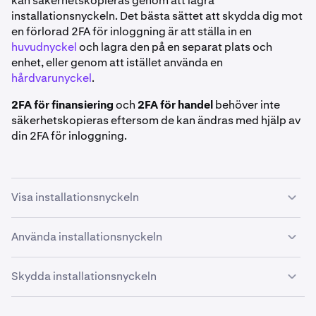
kan säkerhetskopieras genom att lagra
installationsnyckeln. Det bästa sättet att skydda dig mot
en förlorad 2FA för inloggning är att ställa in en
huvudnyckel
och lagra den på en separat plats och
enhet, eller genom att istället använda en
hårdvarunyckel
.
2FA för finansiering
och
2FA för handel
behöver inte
säkerhetskopieras eftersom de kan ändras med hjälp av
din 2FA för inloggning.
Visa installationsnyckeln
När du ställer in en autentiseringsapp
för 2FA kan du se
Använda installationsnyckeln
installationsnyckeln
som vi automatiskt genererar som
en QR-kod, men som också kan läsas i klartext genom
Installationsnyckeln kan anges manuellt i de flesta
Skydda installationsnyckeln
att klicka på
Visa installationsnyckel
. Det kallas ibland
autentiseringsappar för att återställa din 2FA. Kontakta
också för en ”återställningskod” eller ”hemlig seed-kod”.
utvecklaren av din app (t.ex. Google, Microsoft osv.) för