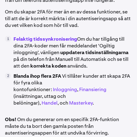
från din telefons autentiseringsapp inte fungerar.
Om du skapar 2FA för mer än en av dessa funktioner, se
till att de är korrekt märkta i din autentiseringsapp så att
du vet vilken kod som hör till vad.
Felaktig tidssynkronisering
Om du har tillgång till
1
dina 2FA-koder men får meddelandet 'Ogiltig
inloggning', vänligen
uppdatera tidsinställningarna
på din telefon från Manuell till Automatisk och se till
att den
korrekta koden
används.
Blanda ihop flera 2FA
Vi tillåter kunder att skapa 2FA
2
för fyra olika
kontofunktioner:
Inloggning
,
Finansiering
(insättningar, uttag och
belöningar),
Handel
, och
Masterkey
.
Obs!
Om du genererar om en specifik 2FA-funktion
måste du ta bort den gamla posten från
autentiseringsappen för att undvika förvirring.