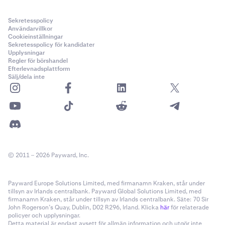
Sekretesspolicy
Användarvillkor
Cookieinställningar
Sekretesspolicy för kandidater
Upplysningar
Regler för börshandel
Efterlevnadsplattform
Sälj/dela inte
© 2011 – 2026 Payward, Inc.
Payward Europe Solutions Limited, med firmanamn Kraken, står under
tillsyn av Irlands centralbank. Payward Global Solutions Limited, med
firmanamn Kraken, står under tillsyn av Irlands centralbank. Säte: 70 Sir
John Rogerson’s Quay, Dublin, D02 R296, Irland. Klicka
här
för relaterade
policyer och upplysningar.
Detta material är endast avsett för allmän information och utgör inte