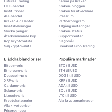
Futures Trading
Karriär på Kraken
OTC-handel
Kraken-bloggen
Institutioner
Kraken för utvecklare
API-handel
Pressrum
Kraken API Center
Partnerprogram
Insatsbelöningar
Tillgångsnoteringar
Skicka pengar
Kraken-status
Återkommande köp
Supportcenter
Köp kryptovaluta
Klagomål
Sälj kryptovaluta
Breakout Prop Trading
Bläddra bland priser
Populära marknader
Bitcoin-pris
BTC till USD
Ethereum-pris
ETH till USD
Dogecoin-pris
DOGE till USD
XRP-pris
XRP till USD
Cardano-pris
ADA till USD
Solana-pris
SOL till USD
Litecoin-pris
LTC till USD
Kryptokategorier
Alla kryptomarknader
Alla kryptopriser
Prisprognoser