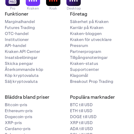
Pro
Kraken
Krak
Desktop
Funktioner
Företag
Marginalhandel
Säkerhet på Kraken
Futures Trading
Karriär på Kraken
OTC-handel
Kraken-bloggen
Institutioner
Kraken för utvecklare
API-handel
Pressrum
Kraken API Center
Partnerprogram
Insatsbelöningar
Tillgångsnoteringar
Skicka pengar
Kraken-status
Återkommande köp
Supportcenter
Köp kryptovaluta
Klagomål
Sälj kryptovaluta
Breakout Prop Trading
Bläddra bland priser
Populära marknader
Bitcoin-pris
BTC till USD
Ethereum-pris
ETH till USD
Dogecoin-pris
DOGE till USD
XRP-pris
XRP till USD
Cardano-pris
ADA till USD