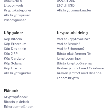
Solana-pris
SOL till USD
Litecoin-pris
LTC till USD
Kryptokategorier
Alla kryptomarknader
Alla kryptopriser
Prisprognoser
Köpguider
Kryptoutbildning
Köp Bitcoin
Vad är kryptovaluta?
Köp Ethereum
Vad är Bitcoin?
Köp Dogecoin
Vad är Ethereum?
Köp XRP
Bästa plattformen för
Köp Cardano
kryptoterminer
Köp Solana
Bästa kryptobörserna
Köp Litecoin
Kraken jämfört med Coinbase
Alla kryptoguider
Kraken jämfört med Binance
Lär om krypto
Plånbok
Kryptoplånbok
Bitcoin-plånbok
Ethereum-plånbok