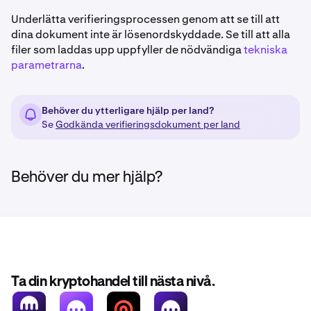
•
Dokument som utfärdats av en myndighet
Underlätta verifieringsprocessen genom att se till att
Ladda ner fil här
•
Hypoteksfaktura
dina dokument inte är lösenordskyddade. Se till att alla
Kontrollera att lämplig dokumentation slutförs och
•
filer som laddas upp uppfyller de nödvändiga
Lagfart eller ägandehandling till bostadsfastighet
tekniska
skickas in som en del i introduktions- eller
parametrarna
.
•
Hyres- eller leasingavtal med ägarens/hyresvärdens
efterlevnadsprocessen.
underskrift och hyresgästen/boenden
•
Fastighetsskattefaktura eller -deklaration
Behöver du ytterligare hjälp per land?
Se
Godkända verifieringsdokument per land
•
Intyg från icke-statlig/ideell organisation om tillfällig
hemvist
•
Röstkort
Behöver du mer hjälp?
•
Domstolsdokument (t.ex. jurykallelse)
Vi accepterar INTE adressändringsbrev från USPS.
Behandlingstiden för dokument på språk som använder
icke-latinska tecken (t.ex. ryska, kinesiska, thai,
hebreiska osv.) påskyndas avsevärt genom en
Ta din kryptohandel till nästa nivå.
auktoriserad översättning av adressbeviset.