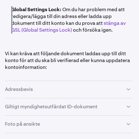
Global Settings Lock:
Om du har problem med att
redigera/lägga till din adress eller ladda upp
dokument till ditt konto kan du prova att
stänga av
GSL (Global Settings Lock)
och försöka igen.
Vi kan kräva att följande dokument laddas upp till ditt
konto för att du ska bli verifierad eller kunna uppdatera
kontoinformation:
Adressbevis
Adressbevis måste innehålla ditt namn och din adress
Giltigt myndighetsutfärdat ID-dokument
samt vara daterade mindre än tre månader före
inlämningsdatumet. Vi accepterar INTE postbox-
Exempel på giltiga dokument:
Foto på ansikte
adresser från något land.
Giltiga dokument inkluderar, men är inte begränsade till:
I följande fall behöver du tillhandahålla ett foto av ditt