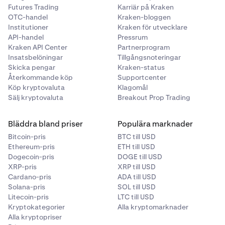
Futures Trading
Karriär på Kraken
OTC-handel
Kraken-bloggen
Institutioner
Kraken för utvecklare
API-handel
Pressrum
Kraken API Center
Partnerprogram
Insatsbelöningar
Tillgångsnoteringar
Skicka pengar
Kraken-status
Återkommande köp
Supportcenter
Köp kryptovaluta
Klagomål
Sälj kryptovaluta
Breakout Prop Trading
Bläddra bland priser
Populära marknader
Bitcoin-pris
BTC till USD
Ethereum-pris
ETH till USD
Dogecoin-pris
DOGE till USD
XRP-pris
XRP till USD
Cardano-pris
ADA till USD
Solana-pris
SOL till USD
Litecoin-pris
LTC till USD
Kryptokategorier
Alla kryptomarknader
Alla kryptopriser