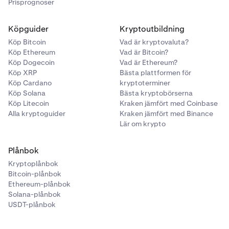
Prisprognoser
Köpguider
Kryptoutbildning
Köp Bitcoin
Vad är kryptovaluta?
Köp Ethereum
Vad är Bitcoin?
Köp Dogecoin
Vad är Ethereum?
Köp XRP
Bästa plattformen för
Köp Cardano
kryptoterminer
Köp Solana
Bästa kryptobörserna
Köp Litecoin
Kraken jämfört med Coinbase
Alla kryptoguider
Kraken jämfört med Binance
Lär om krypto
Plånbok
Kryptoplånbok
Bitcoin-plånbok
Ethereum-plånbok
Solana-plånbok
USDT-plånbok