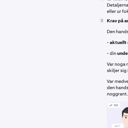
Detaljern
eller ur fo
Krav på a
2
Den hands
-
aktuellt
- din
unde
Var noga 
skiljer si
Var medvet
den handsk
noggrant.