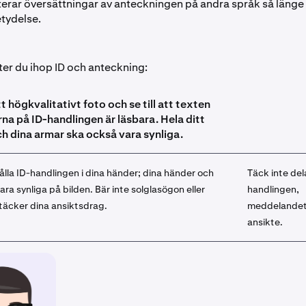
terar översättningar av anteckningen på andra språk så länge
tydelse.
ter du ihop ID och anteckning:
 högkvalitativt foto och se till att texten
rna på ID-handlingen är läsbara. Hela ditt
ch dina armar ska också vara synliga.
lla ID-handlingen i dina händer; dina händer och
Täck inte del
ara synliga på bilden. Bär inte solglasögon eller
handlingen,
täcker dina ansiktsdrag.
meddelandet e
ansikte.