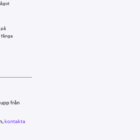
något
g på
t fånga
 upp från
n,
kontakta