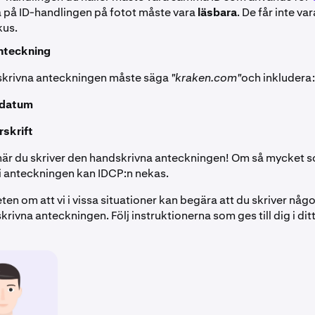
a på ID-handlingen på fotot måste vara
läsbara
. De får inte va
kus.
nteckning
krivna anteckningen måste säga
"kraken.com"
och inkludera:
 datum
rskrift
när du skriver den handskrivna anteckningen! Om så mycket s
g i anteckningen kan IDCP:n nekas.
en om att vi i vissa situationer kan begära att du skriver någ
rivna anteckningen. Följ instruktionerna som ges till dig i dit