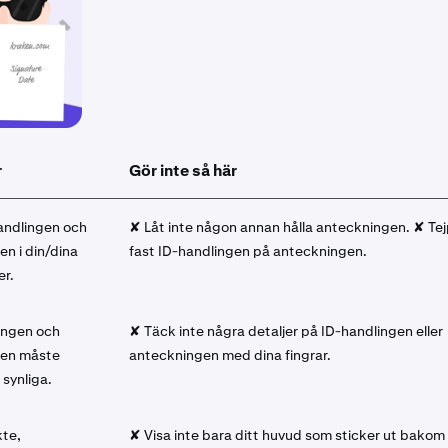
r
Gör inte så här
andlingen och
✘ Låt inte någon annan hålla anteckningen. ✘ Tej
n i din/dina
fast ID-handlingen på anteckningen.
r.
ingen och
✘ Täck inte några detaljer på ID-handlingen eller
gen måste
anteckningen med dina fingrar.
 synliga.
kte,
✘ Visa inte bara ditt huvud som sticker ut bakom