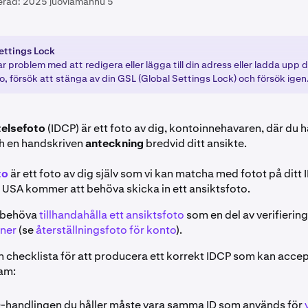
erad:
2025 juovlamánnu 5
ettings Lock
 problem med att redigera eller lägga till din adress eller ladda upp 
o, försök att stänga av din GSL (Global Settings Lock) och försök igen
telsefoto
(IDCP) är ett foto av dig, kontoinnehavaren, där du hå
h en handskriven
anteckning
bredvid ditt ansikte.
to
är ett foto av dig själv som vi kan matcha med fotot på ditt I
 USA kommer att behöva skicka in ett ansiktsfoto.
 behöva
tillhandahålla ett ansiktsfoto
som en del av verifiering
oner
(se
återställningsfoto för konto
).
n checklista för att producera ett korrekt IDCP som kan accep
eam:
D-handlingen du håller måste vara samma ID som används för