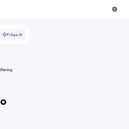
Fråga AI
fiering
to