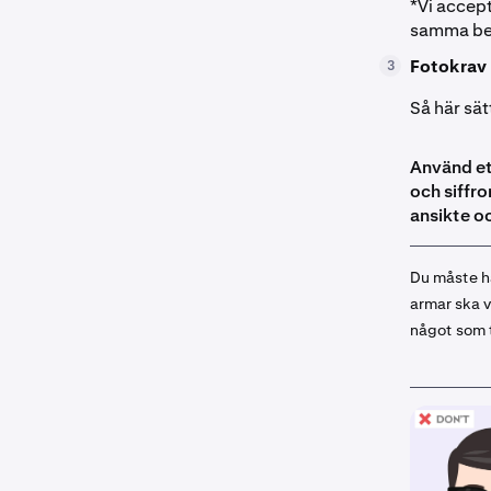
*Vi accep
samma be
Fotokrav
3
Så här sät
Använd ett
och siffro
ansikte o
Du måste hå
armar ska v
något som 