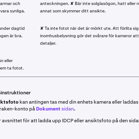
 armar och
anteckningen. ✘ Bär inte solglasögon, hatt eller 
vara synliga.
annat som skymmer ditt ansikte.
under dagtid
✘ Ta inte fotot när det är mörkt ute. Att förlita si
ngen är bra.
inomhusbelysning gör det svårare för kameror at
detaljer.
n eller
em ta fotot.
instruktioner
iktsfoto
kan antingen tas med din enhets kamera eller laddas
 Kraken-konto på
Dokument
sidan
.
 avsnittet för att ladda upp IDCP eller ansiktsfoto på den sida