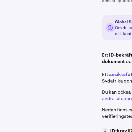
Senast uppdat
Global S
Om du har
ditt kont
Ett
ID-bekräf
dokument
oc
Ett
ansiktsfo
Sydafrika och
Du kan också
andra situati
Nedan finns e
verifieringst
ID-krav
I
1