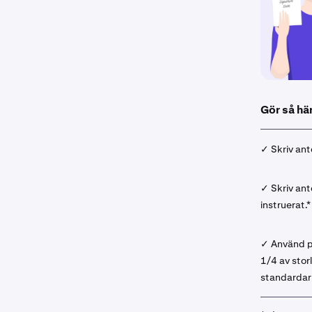
Gör så hä
✓ Skriv ant
✓ Skriv an
instruerat.*
✓ Använd p
1/4 av stor
standardar