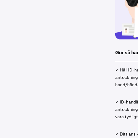
Gör så hä
✓ Håll ID-h
anteckninge
hand/hände
✓ ID-handl
antecknin
vara tydligt
✓ Ditt ansi