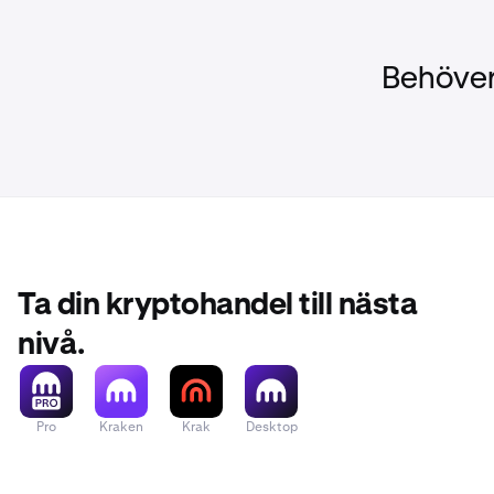
Behöver
Ta din kryptohandel till nästa
nivå.
Pro
Kraken
Krak
Desktop