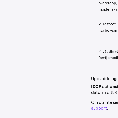
överkropp,
händer ska 
✓ Ta fotot 
när belysni
✓ Låt din vä
familjemedl
Uppladdnings
IDCP
och
ans
datorn i ditt
Om du inte ser
support
.