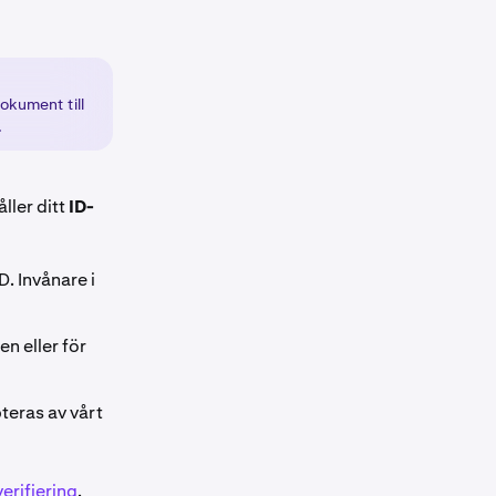
dokument till
.
ller ditt
ID-
D. Invånare i
en eller för
teras av vårt
verifiering
.