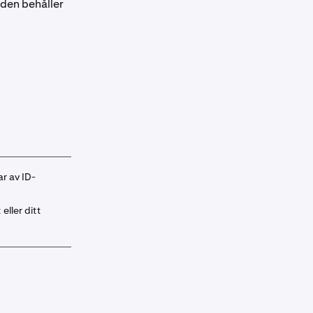
 den behåller
ar av ID-
ller ditt