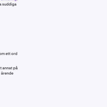
ra suddiga
om ett ord
ot annat på
t ärende