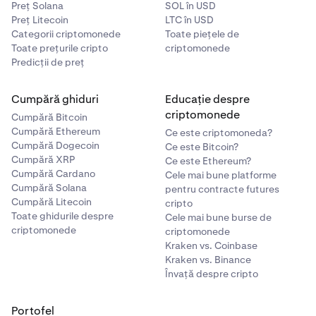
Preț Solana
SOL în USD
Preț Litecoin
LTC în USD
Categorii criptomonede
Toate piețele de
Toate prețurile cripto
criptomonede
Predicții de preț
Dă clic pe
Dezactivează.
3
Cumpără ghiduri
Educație despre
criptomonede
Cumpără Bitcoin
Cumpără Ethereum
Ce este criptomoneda?
Cumpără Dogecoin
Ce este Bitcoin?
Cumpără XRP
Ce este Ethereum?
Derulează în jos până la secțiunea
Recompense
și
Cumpără Cardano
2
Cele mai bune platforme
Cumpără Solana
activează programele Câștig automat dorite.
pentru contracte futures
Cumpără Litecoin
Apasă pe
Earn
din secțiunea
Setări
.
cripto
3
Toate ghidurile despre
Cele mai bune burse de
criptomonede
criptomonede
Kraken vs. Coinbase
Kraken vs. Binance
Învață despre cripto
Portofel