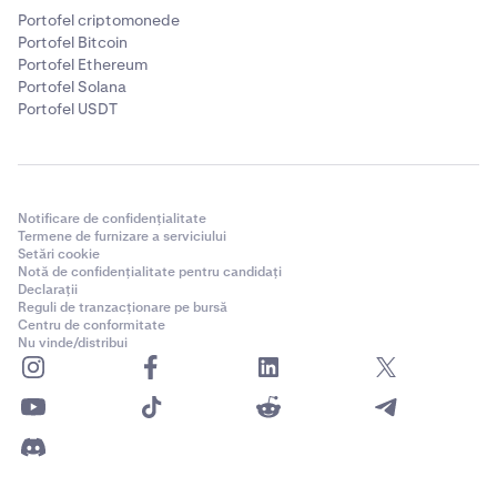
În secțiunea
Câștig automat
, apasă orice comutator
4
Portofel criptomonede
de program Câștig automat pentru a-l dezactiva.
Portofel Bitcoin
Acesta va trece de la verde la gri.
Portofel Ethereum
Portofel Solana
Portofel USDT
Notificare de confidențialitate
Termene de furnizare a serviciului
Setări cookie
Notă de confidențialitate pentru candidați
Declarații
Reguli de tranzacționare pe bursă
Centru de conformitate
Nu vinde/distribui
Apasă pe
Dezactivează.
5