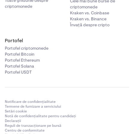
Toate ghidurile despre
Cele mai bune burse de
criptomonede
criptomonede
Kraken vs. Coinbase
Kraken vs. Binance
Învață despre cripto
Portofel
Portofel criptomonede
Portofel Bitcoin
Portofel Ethereum
Portofel Solana
Portofel USDT
Notificare de confidențialitate
Termene de furnizare a serviciului
Setări cookie
Notă de confidențialitate pentru candidați
Declarații
Reguli de tranzacționare pe bursă
Centru de conformitate