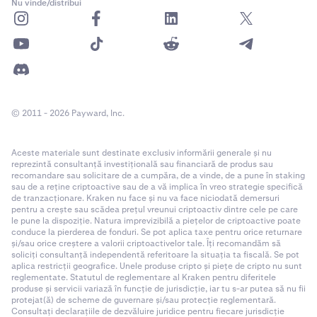
Nu vinde/distribui
© 2011 - 2026 Payward, Inc.
Aceste materiale sunt destinate exclusiv informării generale și nu
reprezintă consultanță investițională sau financiară de produs sau
recomandare sau solicitare de a cumpăra, de a vinde, de a pune în staking
sau de a reține criptoactive sau de a vă implica în vreo strategie specifică
de tranzacționare. Kraken nu face și nu va face niciodată demersuri
pentru a crește sau scădea prețul vreunui criptoactiv dintre cele pe care
le pune la dispoziție. Natura imprevizibilă a piețelor de criptoactive poate
conduce la pierderea de fonduri. Se pot aplica taxe pentru orice returnare
și/sau orice creștere a valorii criptoactivelor tale. Îți recomandăm să
soliciți consultanță independentă referitoare la situația ta fiscală. Se pot
aplica restricții geografice. Unele produse cripto și piețe de cripto nu sunt
reglementate. Statutul de reglementare al Kraken pentru diferitele
produse și servicii variază în funcție de jurisdicție, iar tu s-ar putea să nu fii
protejat(ă) de scheme de guvernare și/sau protecție reglementară.
Consultați declarațiile de dezvăluire juridice pentru fiecare jurisdicție