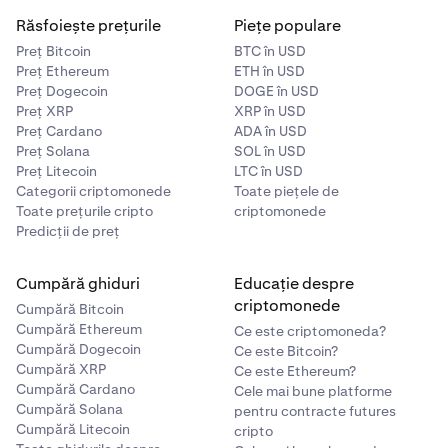
Răsfoiește prețurile
Piețe populare
Preț Bitcoin
BTC în USD
Preț Ethereum
ETH în USD
Preț Dogecoin
DOGE în USD
Preț XRP
XRP în USD
Preț Cardano
ADA în USD
Preț Solana
SOL în USD
Preț Litecoin
LTC în USD
Categorii criptomonede
Toate piețele de
Toate prețurile cripto
criptomonede
Predicții de preț
Cumpără ghiduri
Educație despre
criptomonede
Cumpără Bitcoin
Cumpără Ethereum
Ce este criptomoneda?
Cumpără Dogecoin
Ce este Bitcoin?
Cumpără XRP
Ce este Ethereum?
Cumpără Cardano
Cele mai bune platforme
Cumpără Solana
pentru contracte futures
Cumpără Litecoin
cripto