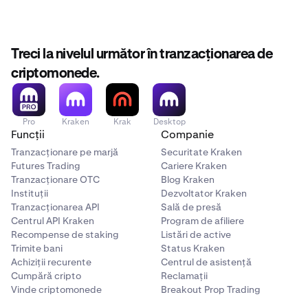
Treci la nivelul următor în tranzacționarea de
criptomonede.
Pro
Kraken
Krak
Desktop
Funcții
Companie
Tranzacționare pe marjă
Securitate Kraken
Futures Trading
Cariere Kraken
Tranzacționare OTC
Blog Kraken
Instituții
Dezvoltator Kraken
Tranzacționarea API
Sală de presă
Centrul API Kraken
Program de afiliere
Recompense de staking
Listări de active
Trimite bani
Status Kraken
Achiziții recurente
Centrul de asistență
Cumpără cripto
Reclamații
Vinde criptomonede
Breakout Prop Trading