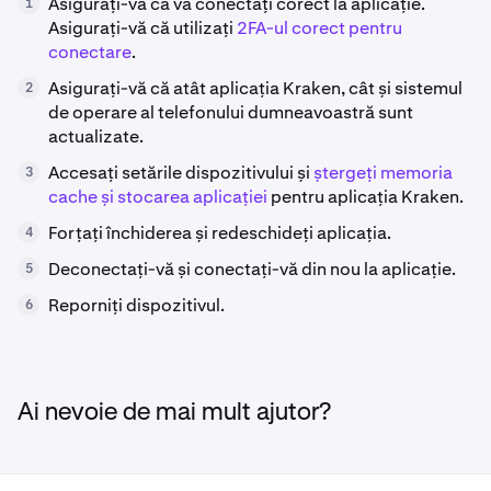
Asigurați-vă că vă conectați corect la aplicație.
1
Asigurați-vă că utilizați
2FA-ul corect pentru
conectare
.
Asigurați-vă că atât aplicația Kraken, cât și sistemul
2
de operare al telefonului dumneavoastră sunt
actualizate.
Accesați setările dispozitivului și
ștergeți memoria
3
cache și stocarea aplicației
pentru aplicația Kraken.
Forțați închiderea și redeschideți aplicația.
4
Deconectați-vă și conectați-vă din nou la aplicație.
5
Reporniți dispozitivul.
6
Ai nevoie de mai mult ajutor?