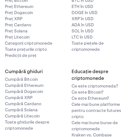
Preț Bitcoin
BTC în USD
Preț Ethereum
ETH în USD
Preț Dogecoin
DOGE în USD
Preț XRP
XRP în USD
Preț Cardano
ADA în USD
Preț Solana
SOL în USD
Preț Litecoin
LTC în USD
Categorii criptomonede
Toate piețele de
Toate prețurile cripto
criptomonede
Predicții de preț
Cumpără ghiduri
Educație despre
criptomonede
Cumpără Bitcoin
Cumpără Ethereum
Ce este criptomoneda?
Cumpără Dogecoin
Ce este Bitcoin?
Cumpără XRP
Ce este Ethereum?
Cumpără Cardano
Cele mai bune platforme
Pe platforma e-Transfer, selectează banca ta din lista
5
Cumpără Solana
pentru contracte futures
instituțiilor disponibile. Conectează-te la contul tău
Cumpără Litecoin
cripto
bancar și urmează instrucțiunile pentru a autoriza și
Toate ghidurile despre
Cele mai bune burse de
procesa depunerea.
criptomonede
criptomonede
Kraken vs. Coinbase