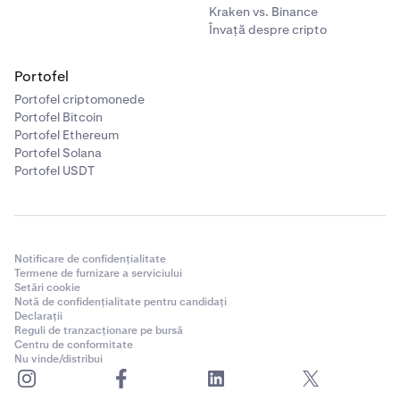
Kraken vs. Binance
Învață despre cripto
Portofel
Portofel criptomonede
Portofel Bitcoin
Portofel Ethereum
Portofel Solana
Portofel USDT
Notificare de confidențialitate
Termene de furnizare a serviciului
Setări cookie
Notă de confidențialitate pentru candidați
Declarații
Reguli de tranzacționare pe bursă
Centru de conformitate
Odată ce transferul este finalizat, fondurile tale vor fi
6
Nu vinde/distribui
procesate și creditate în contul tău Kraken.