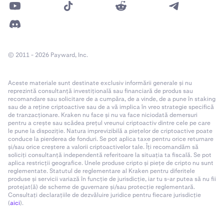
© 2011 - 2026 Payward, Inc.
Aceste materiale sunt destinate exclusiv informării generale și nu
reprezintă consultanță investițională sau financiară de produs sau
recomandare sau solicitare de a cumpăra, de a vinde, de a pune în staking
sau de a reține criptoactive sau de a vă implica în vreo strategie specifică
de tranzacționare. Kraken nu face și nu va face niciodată demersuri
pentru a crește sau scădea prețul vreunui criptoactiv dintre cele pe care
le pune la dispoziție. Natura imprevizibilă a piețelor de criptoactive poate
conduce la pierderea de fonduri. Se pot aplica taxe pentru orice returnare
și/sau orice creștere a valorii criptoactivelor tale. Îți recomandăm să
soliciți consultanță independentă referitoare la situația ta fiscală. Se pot
aplica restricții geografice. Unele produse cripto și piețe de cripto nu sunt
reglementate. Statutul de reglementare al Kraken pentru diferitele
produse și servicii variază în funcție de jurisdicție, iar tu s-ar putea să nu fii
protejat(ă) de scheme de guvernare și/sau protecție reglementară.
Consultați declarațiile de dezvăluire juridice pentru fiecare jurisdicție
(
aici
).