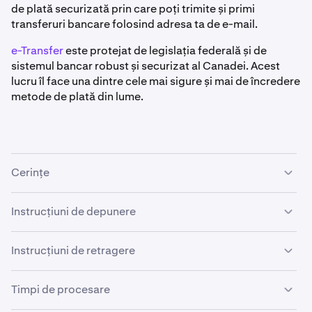
de plată securizată prin care poți trimite și primi
transferuri bancare folosind adresa ta de e-mail.
e-Transfer
este protejat de legislația federală și de
sistemul bancar robust și securizat al Canadei. Acest
lucru îl face una dintre cele mai sigure și mai de încredere
metode de plată din lume.
Cerințe
Serviciile e-Transfer funcționează exclusiv cu conturi
Instrucțiuni de depunere
bancare canadiene. Pentru a utiliza e-Transfer-urile,
trebuie să îndeplinești următoarele cerințe:
Pentru ca depunerea să decurgă fără probleme,
Instrucțiuni de retragere
folosește
lista noastră de verificare pentru depuneri
înainte de a trimite fonduri.
•
Să ai un cont bancar canadian care acceptă e-
Pentru a iniția o retragere folosind un e-Transfer:
Timpi de procesare
Transfer.
Urmează pașii de mai jos pentru a iniția o depunere