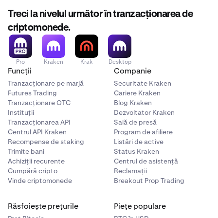
tale sau numărul de referință pentru a te ajuta să
profilului tău e-Transfer, îți recomandăm să contactezi
găsești e-mailul corect.
Treci la nivelul următor în tranzacționarea de
serviciul de asistență pentru clienți al băncii tale pentru
criptomonede.
Răspunsul tău secret nu se va schimba. Dacă ai un
2
asistență suplimentară.
răspuns secret de la o tranzacție anterioară, îl poți
folosi pe cel vechi.
Pro
Kraken
Krak
Desktop
Dacă tot nu poți găsi un e-mail cu răspunsul tău
3
Funcții
Companie
secret, te rugăm
contactează echipa noastră de
Tranzacționare pe marjă
Securitate Kraken
asistență
pentru a primi ajutor.
Futures Trading
Cariere Kraken
Tranzacționare OTC
Blog Kraken
Instituții
Dezvoltator Kraken
Tranzacționarea API
Sală de presă
Centrul API Kraken
Program de afiliere
Dă clic pe Continuare către e-Transfer pentru a
4
Recompense de staking
Listări de active
continua cu procesul de depunere.
Trimite bani
Status Kraken
Achiziții recurente
Centrul de asistență
Cumpără cripto
Reclamații
Vinde criptomonede
Breakout Prop Trading
Răsfoiește prețurile
Piețe populare