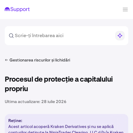
Gestionarea riscurilor și lichidări
Procesul de protecție a capitalului
propriu
Ultima actualizare:
28 iulie 2026
Reține:
Acest articol acoperă Kraken Derivatives și nu se aplică
conturilor deținute la NinjaTrader Clearing, LLC d/b/a Kraken