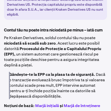
Derivatives US. Protecția capitalului propriu este disponibilă
doar în afara S.U.A., iar clienții Kraken Derivatives US nu sunt
eligibili.
Contul tău nu poate intra niciodată pe minus – iată cum
Pe Kraken Derivatives, soldul contului tău nu poate
niciodată să scadă sub zero
. Acest lucru este posibil
datorită
Procesului de Protecție a Capitalului Propriu
(EPP),
un sistem automat care gestionează riscul pe
toate pozițiile deschise pentru a asigura integritatea
deplină a pieței.
Gândește-te la EPP ca la plasa ta de siguranță.
Dacă
o tranzacție evoluează brusc împotriva ta și valoarea
contului scade prea mult, EPP intervine automat
pentru a-ți închide poziția înainte ca datoriile să
depășească disponibilitățile.
Noțiuni de bază:
Marjă inițială
și
Marjă de întreținere