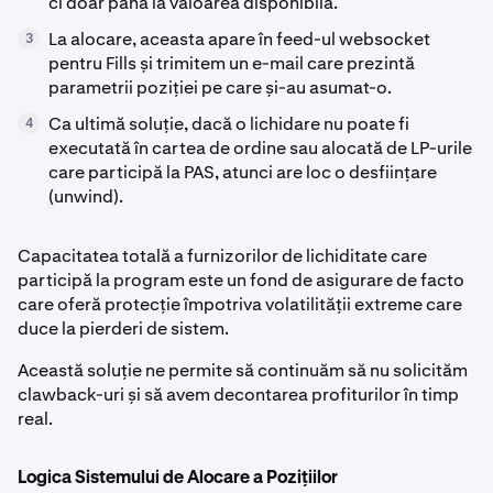
ci doar până la valoarea disponibilă.
La alocare, aceasta apare în feed-ul websocket
3
pentru Fills și trimitem un e-mail care prezintă
parametrii poziției pe care și-au asumat-o.
Ca ultimă soluție, dacă o lichidare nu poate fi
4
executată în cartea de ordine sau alocată de LP-urile
care participă la PAS, atunci are loc o desființare
(unwind).
Capacitatea totală a furnizorilor de lichiditate care
participă la program este un fond de asigurare de facto
care oferă protecție împotriva volatilității extreme care
duce la pierderi de sistem.
Această soluție ne permite să continuăm să nu solicităm
clawback-uri și să avem decontarea profiturilor în timp
real.
Logica Sistemului de Alocare a Pozițiilor