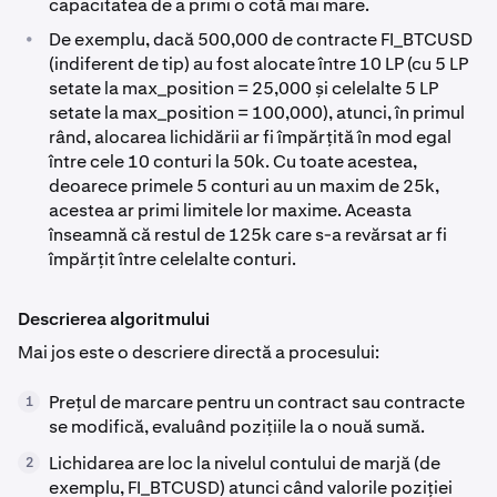
capacitatea de a primi o cotă mai mare.
•
De exemplu, dacă 500,000 de contracte FI_BTCUSD
(indiferent de tip) au fost alocate între 10 LP (cu 5 LP
setate la max_position = 25,000 și celelalte 5 LP
setate la max_position = 100,000), atunci, în primul
rând, alocarea lichidării ar fi împărțită în mod egal
între cele 10 conturi la 50k. Cu toate acestea,
deoarece primele 5 conturi au un maxim de 25k,
acestea ar primi limitele lor maxime. Aceasta
înseamnă că restul de 125k care s-a revărsat ar fi
împărțit între celelalte conturi.
Descrierea algoritmului
Mai jos este o descriere directă a procesului:
Prețul de marcare pentru un contract sau contracte
1
se modifică, evaluând pozițiile la o nouă sumă.
Lichidarea are loc la nivelul contului de marjă (de
2
exemplu, FI_BTCUSD) atunci când valorile poziției