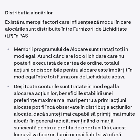
Distribuția alocărilor
Există numeroși factori care influențează modul în care
alocările sunt distribuite între Furnizorii de Lichiditate
(LP) în PAS
•
Membrii programului de Alocare sunt tratați toți în
mod egal. Atunci când are loc o lichidare care nu
poate fi executată de cartea de ordine, totalul
acțiunilor disponibile pentru alocare este împărțit în
mod egal între toți Furnizorii de Lichiditate activi.
•
Deși toate conturile sunt tratate în mod egal la
alocarea acțiunilor, beneficiile stabilirii unei
preferințe maxime mai mari pentru a primi acțiuni
alocate pot fi încă observate în distribuția acțiunilor
alocate, dacă sunteți mai capabil să primiți mai multe
alocări în general (adică, menținând o marjă
suficientă pentru a profita de oportunități), acest
lucru vă va face un furnizor mai fiabil și vă oferă