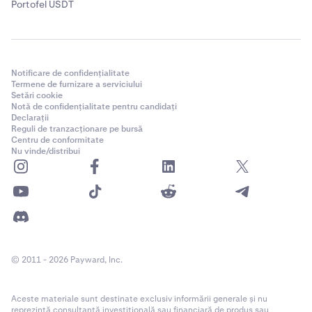
Portofel USDT
Notificare de confidențialitate
Termene de furnizare a serviciului
Setări cookie
Notă de confidențialitate pentru candidați
Declarații
Reguli de tranzacționare pe bursă
Centru de conformitate
Nu vinde/distribui
© 2011 - 2026 Payward, Inc.
Aceste materiale sunt destinate exclusiv informării generale și nu
reprezintă consultanță investițională sau financiară de produs sau