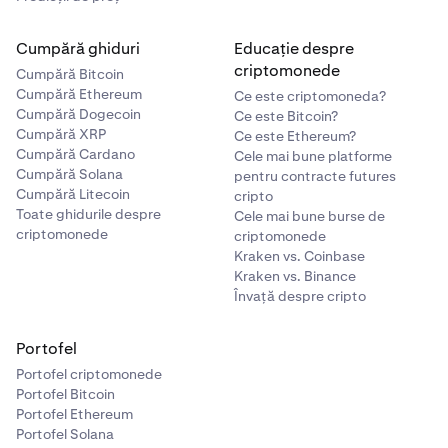
Cumpără ghiduri
Educație despre
criptomonede
Cumpără Bitcoin
Cumpără Ethereum
Ce este criptomoneda?
Cumpără Dogecoin
Ce este Bitcoin?
Cumpără XRP
Ce este Ethereum?
Cumpără Cardano
Cele mai bune platforme
Cumpără Solana
pentru contracte futures
Cumpără Litecoin
cripto
Toate ghidurile despre
Cele mai bune burse de
criptomonede
criptomonede
Kraken vs. Coinbase
Kraken vs. Binance
Învață despre cripto
Portofel
Portofel criptomonede
Portofel Bitcoin
Portofel Ethereum
Portofel Solana