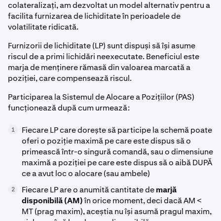
colateralizați, am dezvoltat un model alternativ pentru a
facilita furnizarea de lichiditate în perioadele de
volatilitate ridicată.
Furnizorii de lichiditate (LP) sunt dispuși să își asume
riscul de a primi lichidări neexecutate. Beneficiul este
marja de menținere rămasă din valoarea marcată a
poziției, care compensează riscul.
Participarea la Sistemul de Alocare a Pozițiilor (PAS)
funcționează după cum urmează:
Fiecare LP care dorește să participe la schemă poate
1
oferi o poziție maximă pe care este dispus să o
primească într-o singură comandă, sau o dimensiune
maximă a poziției pe care este dispus să o aibă DUPĂ
ce a avut loc o alocare (sau ambele)
Fiecare LP are o anumită cantitate de
marjă
2
disponibilă (AM)
în orice moment, deci dacă AM <
MT (prag maxim), aceștia nu își asumă pragul maxim,