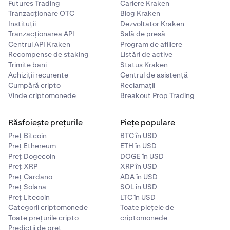
Futures Trading
Cariere Kraken
Tranzacționare OTC
Blog Kraken
Instituții
Dezvoltator Kraken
Tranzacționarea API
Sală de presă
Centrul API Kraken
Program de afiliere
Recompense de staking
Listări de active
Trimite bani
Status Kraken
Achiziții recurente
Centrul de asistență
Cumpără cripto
Reclamații
Vinde criptomonede
Breakout Prop Trading
Răsfoiește prețurile
Piețe populare
Preț Bitcoin
BTC în USD
Preț Ethereum
ETH în USD
Preț Dogecoin
DOGE în USD
Preț XRP
XRP în USD
Preț Cardano
ADA în USD
Preț Solana
SOL în USD
Preț Litecoin
LTC în USD
Categorii criptomonede
Toate piețele de
Toate prețurile cripto
criptomonede
Predicții de preț