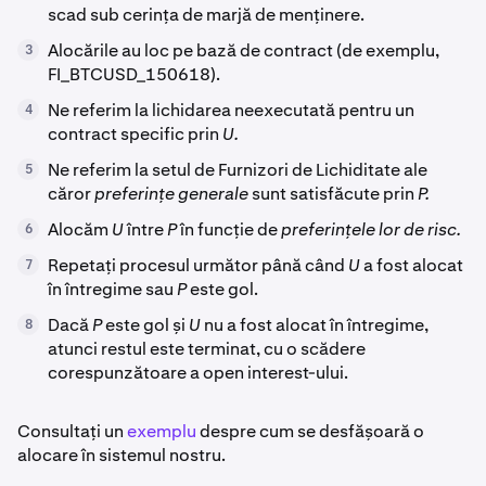
scad sub cerința de marjă de menținere.
Alocările au loc pe bază de contract (de exemplu,
3
FI_BTCUSD_150618).
Ne referim la lichidarea neexecutată pentru un
4
contract specific prin
U.
Ne referim la setul de Furnizori de Lichiditate ale
5
căror
preferințe generale
sunt satisfăcute prin
P.
Alocăm
U
între
P
în funcție de
preferințele lor de risc.
6
Repetați procesul următor până când
U
a fost alocat
7
în întregime sau
P
este gol.
Dacă
P
este gol și
U
nu a fost alocat în întregime,
8
atunci restul este terminat, cu o scădere
corespunzătoare a open interest-ului.
Consultați un
exemplu
despre cum se desfășoară o
alocare în sistemul nostru.