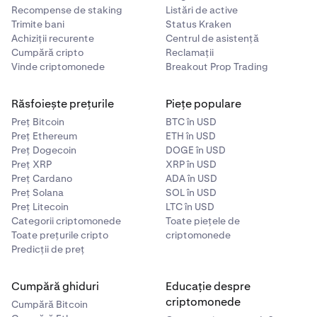
Recompense de staking
Listări de active
Trimite bani
Status Kraken
Achiziții recurente
Centrul de asistență
Cumpără cripto
Reclamații
Vinde criptomonede
Breakout Prop Trading
Răsfoiește prețurile
Piețe populare
Preț Bitcoin
BTC în USD
Preț Ethereum
ETH în USD
Preț Dogecoin
DOGE în USD
Preț XRP
XRP în USD
Preț Cardano
ADA în USD
Preț Solana
SOL în USD
Preț Litecoin
LTC în USD
Categorii criptomonede
Toate piețele de
Toate prețurile cripto
criptomonede
Predicții de preț
Cumpără ghiduri
Educație despre
criptomonede
Cumpără Bitcoin