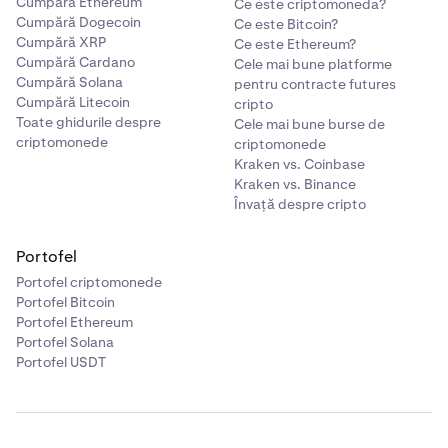
Cumpără Ethereum
Ce este criptomoneda?
Cumpără Dogecoin
Ce este Bitcoin?
Cumpără XRP
Ce este Ethereum?
Cumpără Cardano
Cele mai bune platforme
Cumpără Solana
pentru contracte futures
Cumpără Litecoin
cripto
Toate ghidurile despre
Cele mai bune burse de
criptomonede
criptomonede
Kraken vs. Coinbase
Kraken vs. Binance
Învață despre cripto
Portofel
Portofel criptomonede
Portofel Bitcoin
Portofel Ethereum
Portofel Solana
Portofel USDT