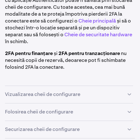
cu aplicație Authenticator poate fi salvată prin stocarea
cheii de configurare. Cu toate acestea, cea mai bună
modalitate de a te proteja împotriva pierderii 2FA la
conectare este să configurezi o
Cheie principală
și să o
stochezi într-o locație separată și pe un dispozitiv
separat sau să folosești o
Cheie de securitate hardware
în schimb.
2FA pentru finanțare
și
2FA pentru tranzacționare
nu
necesită copii de rezervă, deoarece pot fi schimbate
folosind 2FA la conectare.
Vizualizarea cheii de configurare
În timp ce configurezi o aplicație Authenticator
pentru
Folosirea cheii de configurare
2FA, poți vizualiza
cheia de configurare
pe care o
generăm automat drept cod QR, dar care poate fi citită
Cheia de configurare poate fi introdusă manual în
Securizarea cheii de configurare
și în text simplu dând clic pe
Vezi cheia de configurare
.
majoritatea aplicațiilor Authenticator, pentru a-ți
Uneori este denumită și „cod de rezervă” sau „cod