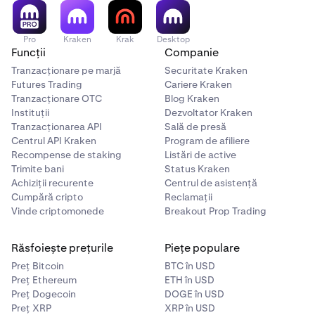
Pro
Kraken
Krak
Desktop
Funcții
Companie
Tranzacționare pe marjă
Securitate Kraken
Futures Trading
Cariere Kraken
Tranzacționare OTC
Blog Kraken
Instituții
Dezvoltator Kraken
Tranzacționarea API
Sală de presă
Centrul API Kraken
Program de afiliere
Recompense de staking
Listări de active
Trimite bani
Status Kraken
Achiziții recurente
Centrul de asistență
Cumpără cripto
Reclamații
Vinde criptomonede
Breakout Prop Trading
Răsfoiește prețurile
Piețe populare
Preț Bitcoin
BTC în USD
Preț Ethereum
ETH în USD
Preț Dogecoin
DOGE în USD
Preț XRP
XRP în USD