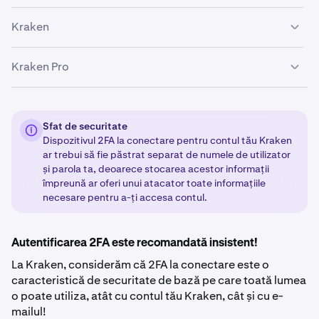
Kraken
Kraken Pro
Conectează-te
la contul tău Kraken.
1
Este posibil să vezi o fereastră pop-up care îți
2
Aceasta se aplică pentru clienții care folosesc interfața
solicită să adaugi 2FA. Dacă da, dă clic pe
Adaugă
Kraken Pro (
pro.kraken.com
)
cheie de acces.
Sfat de securitate
Dispozitivul 2FA la conectare pentru contul tău Kraken
ar trebui să fie păstrat separat de numele de utilizator
Conectează-te la contul tău Kraken prin
1
Dacă nu vezi fereastra pop-up, dă clic pe
3
și parola ta, deoarece stocarea acestor informații
https://pro.kraken.com
pictograma profilului tău din colțul stânga jos al
împreună ar oferi unui atacator toate informațiile
paginii și selectează
Securitate
.
Dă clic pe pictograma profilului tău din colțul
necesare pentru a-ți accesa contul.
2
dreapta sus al paginii.
Derulează pentru a găsi 2FA la conectare. Dă clic pe
4
Selectează
Setări
și apoi
Securitate
. Derulează în jos
3
Adaugă cheie de acces
și
Activare
.
Autentificarea 2FA este recomandată insistent!
pentru a găsi tabelul 2FA.
La Kraken, considerăm că 2FA la conectare este o
Selectează Activare 2FA de lângă secțiunea de
Urmează instrucțiunile pentru a finaliza configurarea
4
5
caracteristică de securitate de bază pe care toată lumea
conectare. Dacă ai deja 2FA configurat, selectează
2FA la conectare.
o poate utiliza, atât cu contul tău Kraken, cât și cu e-
Schimbă metoda și alege metoda 2FA pe care vrei să
mailul!