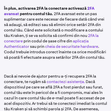
o folosești. Metodele disponibile sunt:
Cheie de
securitate hardware
(nivel maxim de securitate) și
În plus, activarea 2FA la conectare activează
2FA
aplicație Authenticator
(nivel moderat de securitate).
avansat
pentru contul tău.
2FA avansat este un pas
suplimentar care este necesar de fiecare dată când vrei
să adaugi, să editezi sau să elimini orice setări 2FA din
contul tău. Când este solicitată o modificare a contului
tău Kraken, ți se va solicita să confirmi din nou
2FA la
conectare
prin codul de șase cifre din
aplicația
Authenticator
sau prin
cheia de securitate hardware
.
Codul trebuie introdus corect înainte ca orice modificări
să poată fi efectuate asupra setărilor 2FA din contul tău.
Dacă ai nevoie de ajutor pentru a-ți recupera 2FA la
conectare, te rugăm să
contactezi asistența.
Dacă
dispozitivul pe care se află 2FA a fost pierdut sau furat,
contul tău este în pericol de a fi compromis, mai ales în
cazul în care contul tău de e-mail poate fi accesat de pe
acel dispozitiv. Ar trebui să te conectezi imediat la contul
tău Kraken și să schimbi parola și 2FA. De asemenea,