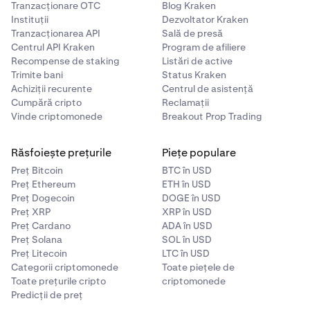
Tranzacționare OTC
Blog Kraken
Instituții
Dezvoltator Kraken
Tranzacționarea API
Sală de presă
Centrul API Kraken
Program de afiliere
Recompense de staking
Listări de active
Trimite bani
Status Kraken
Achiziții recurente
Centrul de asistență
Cumpără cripto
Reclamații
Vinde criptomonede
Breakout Prop Trading
Răsfoiește prețurile
Piețe populare
Preț Bitcoin
BTC în USD
Preț Ethereum
ETH în USD
Preț Dogecoin
DOGE în USD
Preț XRP
XRP în USD
Preț Cardano
ADA în USD
Preț Solana
SOL în USD
Preț Litecoin
LTC în USD
Categorii criptomonede
Toate piețele de
Toate prețurile cripto
criptomonede
Predicții de preț