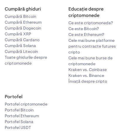
Cumpără ghiduri
Educație despre
criptomonede
Cumpără Bitcoin
Cumpără Ethereum
Ce este criptomoneda?
Cumpără Dogecoin
Ce este Bitcoin?
Cumpără XRP
Ce este Ethereum?
Cumpără Cardano
Cele mai bune platforme
Cumpără Solana
pentru contracte futures
Cumpără Litecoin
cripto
Toate ghidurile despre
Cele mai bune burse de
criptomonede
criptomonede
Kraken vs. Coinbase
Kraken vs. Binance
Învață despre cripto
Portofel
Portofel criptomonede
Portofel Bitcoin
Portofel Ethereum
Portofel Solana
Portofel USDT