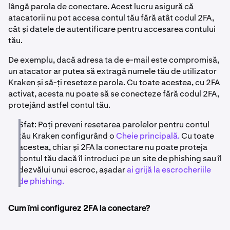
lângă parola de conectare. Acest lucru asigură că
atacatorii nu pot accesa contul tău fără atât codul 2FA,
cât și datele de autentificare pentru accesarea contului
tău.
De exemplu, dacă adresa ta de e-mail este compromisă,
un atacator ar putea să extragă numele tău de utilizator
Kraken și să-ți reseteze parola. Cu toate acestea, cu 2FA
activat, acesta nu poate să se conecteze fără codul 2FA,
protejând astfel contul tău.
Sfat: Poți preveni resetarea parolelor pentru contul
tău Kraken configurând o
Cheie principală.
Cu toate
acestea, chiar și 2FA la conectare nu poate proteja
contul tău dacă îl introduci pe un site de phishing sau îl
dezvălui unui escroc, așadar
ai grijă la escrocheriile
de phishing.
Cum îmi configurez 2FA la conectare?