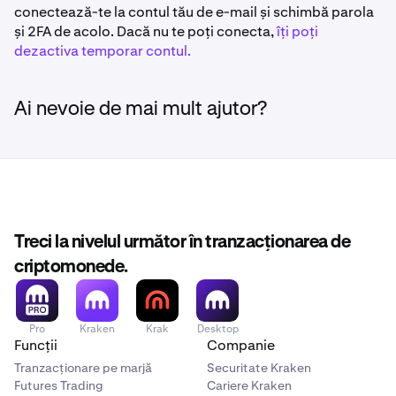
conectează-te la contul tău de e-mail și schimbă parola
și 2FA de acolo. Dacă nu te poți conecta,
îți poți
dezactiva temporar contul.
Ai nevoie de mai mult ajutor?
Treci la nivelul următor în tranzacționarea de
criptomonede.
Pro
Kraken
Krak
Desktop
Funcții
Companie
Tranzacționare pe marjă
Securitate Kraken
Futures Trading
Cariere Kraken