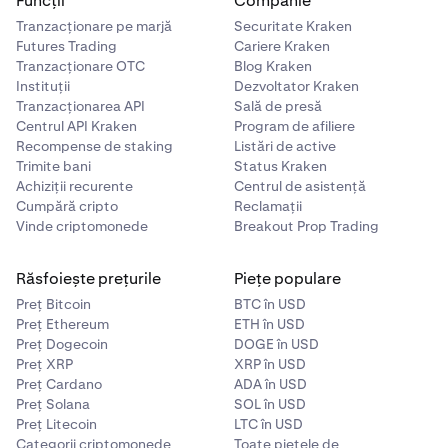
Funcții
Companie
Tranzacționare pe marjă
Securitate Kraken
Futures Trading
Cariere Kraken
Tranzacționare OTC
Blog Kraken
Instituții
Dezvoltator Kraken
Tranzacționarea API
Sală de presă
Centrul API Kraken
Program de afiliere
Recompense de staking
Listări de active
Trimite bani
Status Kraken
Achiziții recurente
Centrul de asistență
Cumpără cripto
Reclamații
Vinde criptomonede
Breakout Prop Trading
Răsfoiește prețurile
Piețe populare
Preț Bitcoin
BTC în USD
Preț Ethereum
ETH în USD
Preț Dogecoin
DOGE în USD
Preț XRP
XRP în USD
Preț Cardano
ADA în USD
Preț Solana
SOL în USD
Preț Litecoin
LTC în USD
Categorii criptomonede
Toate piețele de