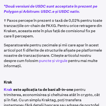
*Două versiuni de USDC sunt acceptate în prezent pe
Polygon și Arbitrum: USDC.e și USDC nativ.
† Paxos percepe în prezent o taxă de 0,02% pentru toate
tranzacțiile on-chain de PAXG. Pentru orice retragere din
Kraken, aceasta este în plus față de comisionul fix pe
care îl percepem.
Separatoarele pentru zecimale și mii care apar în acest
articol pot fi diferite de structurile afișate pe platformele
noastre de tranzacționare. Citește articolul nostru
despre cum folosim
puncte și virgule
pentru mai multe
informații.
Krak
Krak
este aplicația ta de bani all-in-one
pentru
trimiterea, economisirea și cheltuirea atât în crypto, cât
și în fiat. Cu un simplu Kraktag, poți transfera
instantaneu fără detalii bancare sau adrese de portofel.