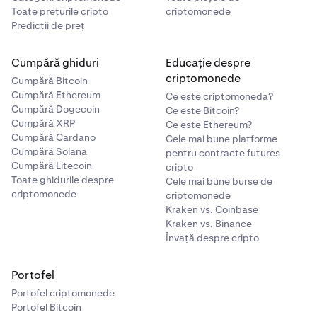
Toate prețurile cripto
criptomonede
Predicții de preț
Cumpără ghiduri
Educație despre
criptomonede
Cumpără Bitcoin
Cumpără Ethereum
Ce este criptomoneda?
Cumpără Dogecoin
Ce este Bitcoin?
Cumpără XRP
Ce este Ethereum?
Cumpără Cardano
Cele mai bune platforme
Cumpără Solana
pentru contracte futures
Cumpără Litecoin
cripto
Toate ghidurile despre
Cele mai bune burse de
criptomonede
criptomonede
Kraken vs. Coinbase
Kraken vs. Binance
Învață despre cripto
Portofel
Portofel criptomonede
Portofel Bitcoin